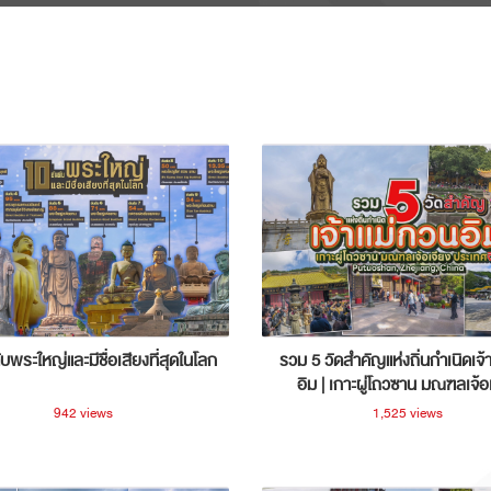
ับพระใหญ่และมีชื่อเสียงที่สุดในโลก
รวม 5 วัดสำคัญแห่งถิ่นกำเนิดเจ้
อิม | เกาะผู่โถวซาน มณฑลเจ้อ
ประเทศจีน
942 views
1,525 views