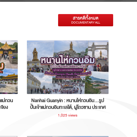
สารคดีทั้งหมด
DOCUMENTARY ALL
าแม่กวน
Nanhai Guanyin : หนานไห่กวนอิม...รูป
เจียง
ปั้นเจ้าแม่กวนอิมทะเลใต้, ผู่โถวซาน ประเทศ
จีน
1,025 views