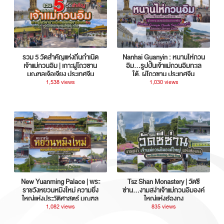
รวม 5 วัดสำคัญแห่งถิ่นกำเนิด
Nanhai Guanyin : หนานไห่กวน
เจ้าแม่กวนอิม | เกาะผู่โถวซาน
อิม...รูปปั้นเจ้าแม่กวนอิมทะเล
มณฑลเจ้อเจียง ประเทศจีน
ใต้, ผู่โถวซาน ประเทศจีน
1,538 views
1,030 views
New Yuanming Palace | พระ
Tsz Shan Monastery | วัดซี
ราชวังหยวนหมิงใหม่ ความยิ่ง
ซ่าน…งามสง่าเจ้าแม่กวนอิมองค์
ใหญ่แห่งประวัติศาสตร์ มณฑล
ใหญ่แห่งฮ่องกง
กวางตุ้ง ประเทศจีน
1,082 views
835 views