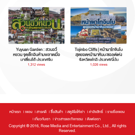
Yuyuan Garden : สวนอวี้
Tojinbo Cliffs | หน้าผาโทจินโบ
หยวน จุดเช็กอินห้ามพลาดเมื่อ
สุดยอดหน้าผาหินบะซอลต์แห่ง
มาเซี่ยงไฮ้ ประเทศจีน
จังหวัดฟุกุอิ ประเทศญี่ปุ่น
1,312 views
1,026 views
หน้าแรก
เพลง
สารคดี
ซื้อสินค้า
สตูดิโอให้เช่า
ค่าลิขสิทธิ์
รายชื่อเพลง
เกี่ยวกับเรา
ข่าวสารและกิจกรรม
ติดต่อเรา
Copyright ® 2016, Rose Media and Entertainment Co., Ltd., All rights
Reserved.