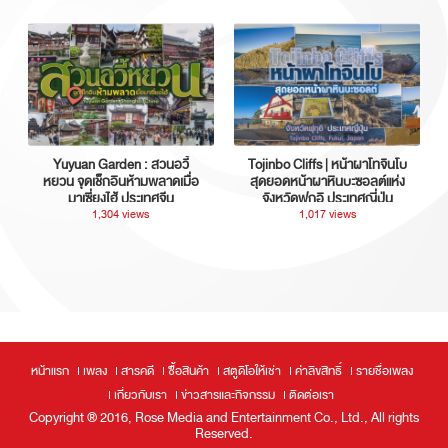
Yuyuan Garden : สวนอวี้
Tojinbo Cliffs | หน้าผาโทจินโบ
หยวน จุดเช็กอินห้ามพลาดเมื่อ
สุดยอดหน้าผาหินบะซอลต์แห่ง
มาเซี่ยงไฮ้ ประเทศจีน
จังหวัดฟุกุอิ ประเทศญี่ปุ่น
1,304 views
1,017 views
หน้าแรก
เพลง
สารคดี
ซื้อสินค้า
สตูดิโอให้เช่า
ค่าลิขสิทธิ์
รายชื่อเพลง
เกี่ยวกับเรา
ข่าวสารและกิจกรรม
ติดต่อเรา
Copyright ® 2016, Rose Media and Entertainment Co., Ltd., All rights
Reserved.