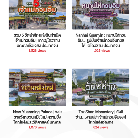
รวม 5 วัดสำคัญแห่งถิ่นกำเนิด
Nanhai Guanyin : หนานไห่กวน
เจ้าแม่กวนอิม | เกาะผู่โถวซาน
อิม...รูปปั้นเจ้าแม่กวนอิมทะเล
มณฑลเจ้อเจียง ประเทศจีน
ใต้, ผู่โถวซาน ประเทศจีน
1,528 views
1,025 views
New Yuanming Palace | พระ
Tsz Shan Monastery | วัดซี
ราชวังหยวนหมิงใหม่ ความยิ่ง
ซ่าน…งามสง่าเจ้าแม่กวนอิมองค์
ใหญ่แห่งประวัติศาสตร์ มณฑล
ใหญ่แห่งฮ่องกง
กวางตุ้ง ประเทศจีน
1,070 views
824 views