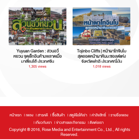
Yuyuan Garden : สวนอวี้
Tojinbo Cliffs | หน้าผาโทจินโบ
หยวน จุดเช็กอินห้ามพลาดเมื่อ
สุดยอดหน้าผาหินบะซอลต์แห่ง
มาเซี่ยงไฮ้ ประเทศจีน
จังหวัดฟุกุอิ ประเทศญี่ปุ่น
1,305 views
1,018 views
หน้าแรก
เพลง
สารคดี
ซื้อสินค้า
สตูดิโอให้เช่า
ค่าลิขสิทธิ์
รายชื่อเพลง
เกี่ยวกับเรา
ข่าวสารและกิจกรรม
ติดต่อเรา
Copyright ® 2016, Rose Media and Entertainment Co., Ltd., All rights
Reserved.