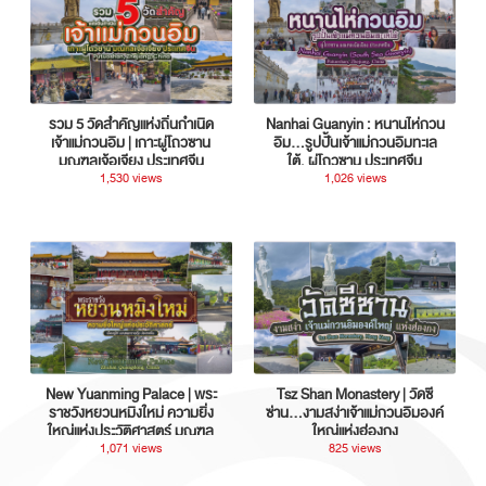
รวม 5 วัดสำคัญแห่งถิ่นกำเนิด
Nanhai Guanyin : หนานไห่กวน
เจ้าแม่กวนอิม | เกาะผู่โถวซาน
อิม...รูปปั้นเจ้าแม่กวนอิมทะเล
มณฑลเจ้อเจียง ประเทศจีน
ใต้, ผู่โถวซาน ประเทศจีน
1,530 views
1,026 views
New Yuanming Palace | พระ
Tsz Shan Monastery | วัดซี
ราชวังหยวนหมิงใหม่ ความยิ่ง
ซ่าน…งามสง่าเจ้าแม่กวนอิมองค์
ใหญ่แห่งประวัติศาสตร์ มณฑล
ใหญ่แห่งฮ่องกง
กวางตุ้ง ประเทศจีน
1,071 views
825 views