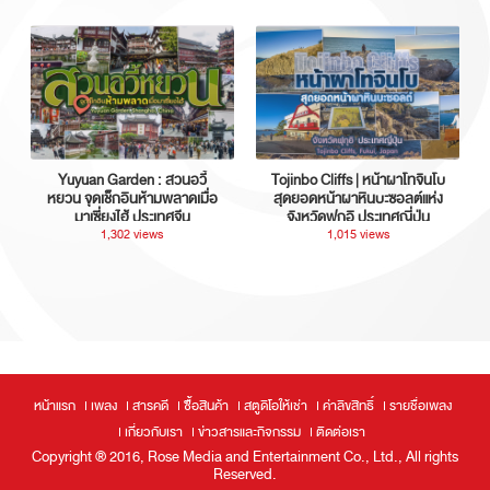
Yuyuan Garden : สวนอวี้
Tojinbo Cliffs | หน้าผาโทจินโบ
หยวน จุดเช็กอินห้ามพลาดเมื่อ
สุดยอดหน้าผาหินบะซอลต์แห่ง
มาเซี่ยงไฮ้ ประเทศจีน
จังหวัดฟุกุอิ ประเทศญี่ปุ่น
1,302 views
1,015 views
หน้าแรก
เพลง
สารคดี
ซื้อสินค้า
สตูดิโอให้เช่า
ค่าลิขสิทธิ์
รายชื่อเพลง
เกี่ยวกับเรา
ข่าวสารและกิจกรรม
ติดต่อเรา
Copyright ® 2016, Rose Media and Entertainment Co., Ltd., All rights
Reserved.