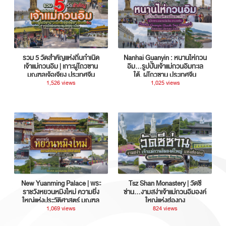
รวม 5 วัดสำคัญแห่งถิ่นกำเนิด
Nanhai Guanyin : หนานไห่กวน
เจ้าแม่กวนอิม | เกาะผู่โถวซาน
อิม...รูปปั้นเจ้าแม่กวนอิมทะเล
มณฑลเจ้อเจียง ประเทศจีน
ใต้, ผู่โถวซาน ประเทศจีน
1,526 views
1,025 views
New Yuanming Palace | พระ
Tsz Shan Monastery | วัดซี
ราชวังหยวนหมิงใหม่ ความยิ่ง
ซ่าน…งามสง่าเจ้าแม่กวนอิมองค์
ใหญ่แห่งประวัติศาสตร์ มณฑล
ใหญ่แห่งฮ่องกง
กวางตุ้ง ประเทศจีน
1,069 views
824 views