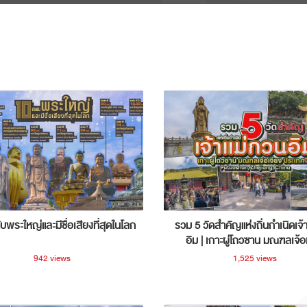
ับพระใหญ่และมีชื่อเสียงที่สุดในโลก
รวม 5 วัดสำคัญแห่งถิ่นกำเนิดเจ้
อิม | เกาะผู่โถวซาน มณฑลเจ้อ
ประเทศจีน
942 views
1,525 views