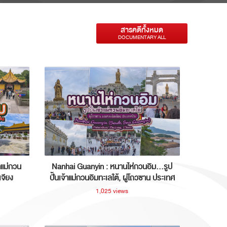
สารคดีทั้งหมด
DOCUMENTARY ALL
าแม่กวน
Nanhai Guanyin : หนานไห่กวนอิม...รูป
เจียง
ปั้นเจ้าแม่กวนอิมทะเลใต้, ผู่โถวซาน ประเทศ
จีน
1,025 views