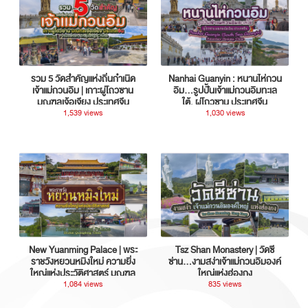
รวม 5 วัดสำคัญแห่งถิ่นกำเนิด
Nanhai Guanyin : หนานไห่กวน
เจ้าแม่กวนอิม | เกาะผู่โถวซาน
อิม...รูปปั้นเจ้าแม่กวนอิมทะเล
มณฑลเจ้อเจียง ประเทศจีน
ใต้, ผู่โถวซาน ประเทศจีน
1,539 views
1,030 views
New Yuanming Palace | พระ
Tsz Shan Monastery | วัดซี
ราชวังหยวนหมิงใหม่ ความยิ่ง
ซ่าน…งามสง่าเจ้าแม่กวนอิมองค์
ใหญ่แห่งประวัติศาสตร์ มณฑล
ใหญ่แห่งฮ่องกง
กวางตุ้ง ประเทศจีน
1,084 views
835 views