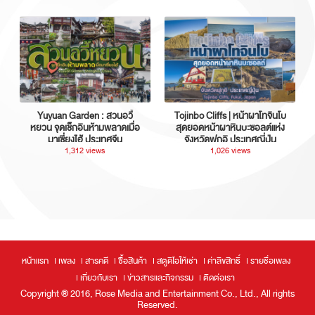
Yuyuan Garden : สวนอวี้
Tojinbo Cliffs | หน้าผาโทจินโบ
หยวน จุดเช็กอินห้ามพลาดเมื่อ
สุดยอดหน้าผาหินบะซอลต์แห่ง
มาเซี่ยงไฮ้ ประเทศจีน
จังหวัดฟุกุอิ ประเทศญี่ปุ่น
1,312 views
1,026 views
หน้าแรก
เพลง
สารคดี
ซื้อสินค้า
สตูดิโอให้เช่า
ค่าลิขสิทธิ์
รายชื่อเพลง
เกี่ยวกับเรา
ข่าวสารและกิจกรรม
ติดต่อเรา
Copyright ® 2016, Rose Media and Entertainment Co., Ltd., All rights
Reserved.