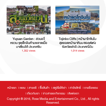
Yuyuan Garden : สวนอวี้
Tojinbo Cliffs | หน้าผาโทจินโบ
หยวน จุดเช็กอินห้ามพลาดเมื่อ
สุดยอดหน้าผาหินบะซอลต์แห่ง
มาเซี่ยงไฮ้ ประเทศจีน
จังหวัดฟุกุอิ ประเทศญี่ปุ่น
1,302 views
1,014 views
หน้าแรก
เพลง
สารคดี
ซื้อสินค้า
สตูดิโอให้เช่า
ค่าลิขสิทธิ์
รายชื่อเพลง
เกี่ยวกับเรา
ข่าวสารและกิจกรรม
ติดต่อเรา
Copyright ® 2016, Rose Media and Entertainment Co., Ltd., All rights
Reserved.