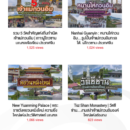
รวม 5 วัดสำคัญแห่งถิ่นกำเนิด
Nanhai Guanyin : หนานไห่กวน
เจ้าแม่กวนอิม | เกาะผู่โถวซาน
อิม...รูปปั้นเจ้าแม่กวนอิมทะเล
มณฑลเจ้อเจียง ประเทศจีน
ใต้, ผู่โถวซาน ประเทศจีน
1,525 views
1,024 views
New Yuanming Palace | พระ
Tsz Shan Monastery | วัดซี
ราชวังหยวนหมิงใหม่ ความยิ่ง
ซ่าน…งามสง่าเจ้าแม่กวนอิมองค์
ใหญ่แห่งประวัติศาสตร์ มณฑล
ใหญ่แห่งฮ่องกง
กวางตุ้ง ประเทศจีน
1,066 views
823 views