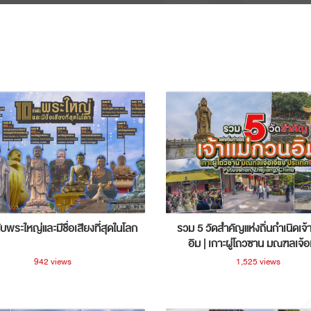
ับพระใหญ่และมีชื่อเสียงที่สุดในโลก
รวม 5 วัดสำคัญแห่งถิ่นกำเนิดเจ้
อิม | เกาะผู่โถวซาน มณฑลเจ้อ
ประเทศจีน
942 views
1,525 views