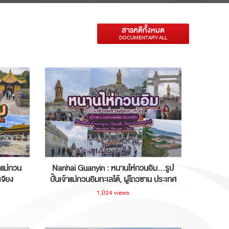
สารคดีทั้งหมด
DOCUMENTARY ALL
าแม่กวน
Nanhai Guanyin : หนานไห่กวนอิม...รูป
เจียง
ปั้นเจ้าแม่กวนอิมทะเลใต้, ผู่โถวซาน ประเทศ
จีน
1,024 views