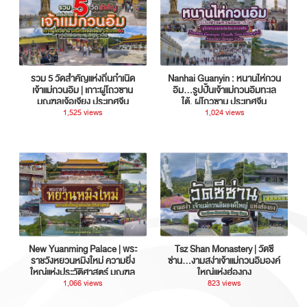
รวม 5 วัดสำคัญแห่งถิ่นกำเนิด
Nanhai Guanyin : หนานไห่กวน
เจ้าแม่กวนอิม | เกาะผู่โถวซาน
อิม...รูปปั้นเจ้าแม่กวนอิมทะเล
มณฑลเจ้อเจียง ประเทศจีน
ใต้, ผู่โถวซาน ประเทศจีน
1,525 views
1,024 views
New Yuanming Palace | พระ
Tsz Shan Monastery | วัดซี
ราชวังหยวนหมิงใหม่ ความยิ่ง
ซ่าน…งามสง่าเจ้าแม่กวนอิมองค์
ใหญ่แห่งประวัติศาสตร์ มณฑล
ใหญ่แห่งฮ่องกง
กวางตุ้ง ประเทศจีน
1,066 views
823 views