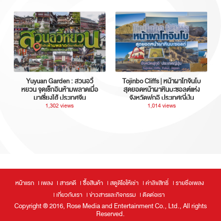
Yuyuan Garden : สวนอวี้
Tojinbo Cliffs | หน้าผาโทจินโบ
หยวน จุดเช็กอินห้ามพลาดเมื่อ
สุดยอดหน้าผาหินบะซอลต์แห่ง
มาเซี่ยงไฮ้ ประเทศจีน
จังหวัดฟุกุอิ ประเทศญี่ปุ่น
1,302 views
1,014 views
หน้าแรก
เพลง
สารคดี
ซื้อสินค้า
สตูดิโอให้เช่า
ค่าลิขสิทธิ์
รายชื่อเพลง
เกี่ยวกับเรา
ข่าวสารและกิจกรรม
ติดต่อเรา
Copyright ® 2016, Rose Media and Entertainment Co., Ltd., All rights
Reserved.