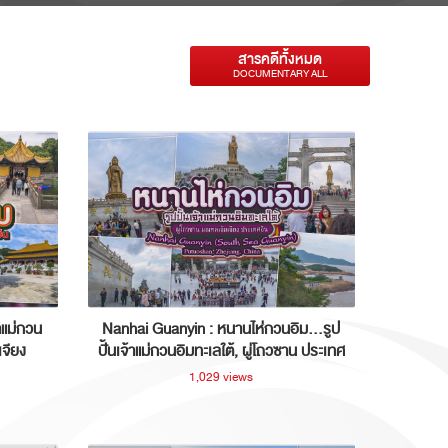
สารคดีทั้งหมด
DOCUMENTARY ALL
าแม่กวน
Nanhai Guanyin : หนานไห่กวนอิม...รูป
เจียง
ปั้นเจ้าแม่กวนอิมทะเลใต้, ผู่โถวซาน ประเทศ
จีน
1,029 views