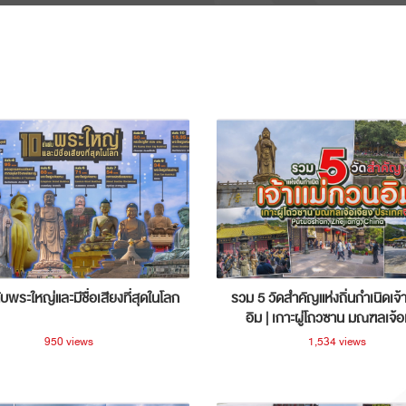
ับพระใหญ่และมีชื่อเสียงที่สุดในโลก
รวม 5 วัดสำคัญแห่งถิ่นกำเนิดเจ้
อิม | เกาะผู่โถวซาน มณฑลเจ้อ
ประเทศจีน
950 views
1,534 views