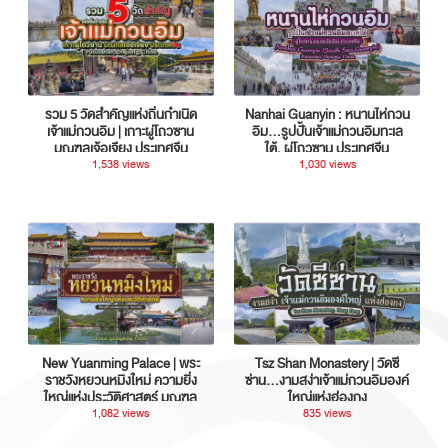
รวม 5 วัดสำคัญแห่งถิ่นกำเนิด
Nanhai Guanyin : หนานไห่กวน
เจ้าแม่กวนอิม | เกาะผู่โถวซาน
อิม...รูปปั้นเจ้าแม่กวนอิมทะเล
มณฑลเจ้อเจียง ประเทศจีน
ใต้, ผู่โถวซาน ประเทศจีน
1,538 views
1,030 views
New Yuanming Palace | พระ
Tsz Shan Monastery | วัดซี
ราชวังหยวนหมิงใหม่ ความยิ่ง
ซ่าน…งามสง่าเจ้าแม่กวนอิมองค์
ใหญ่แห่งประวัติศาสตร์ มณฑล
ใหญ่แห่งฮ่องกง
กวางตุ้ง ประเทศจีน
1,082 views
835 views