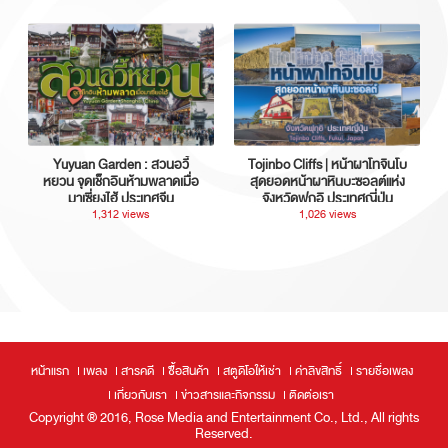
Yuyuan Garden : สวนอวี้
Tojinbo Cliffs | หน้าผาโทจินโบ
หยวน จุดเช็กอินห้ามพลาดเมื่อ
สุดยอดหน้าผาหินบะซอลต์แห่ง
มาเซี่ยงไฮ้ ประเทศจีน
จังหวัดฟุกุอิ ประเทศญี่ปุ่น
1,312 views
1,026 views
หน้าแรก
เพลง
สารคดี
ซื้อสินค้า
สตูดิโอให้เช่า
ค่าลิขสิทธิ์
รายชื่อเพลง
เกี่ยวกับเรา
ข่าวสารและกิจกรรม
ติดต่อเรา
Copyright ® 2016, Rose Media and Entertainment Co., Ltd., All rights
Reserved.