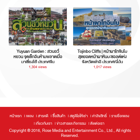
Yuyuan Garden : สวนอวี้
Tojinbo Cliffs | หน้าผาโทจินโบ
หยวน จุดเช็กอินห้ามพลาดเมื่อ
สุดยอดหน้าผาหินบะซอลต์แห่ง
มาเซี่ยงไฮ้ ประเทศจีน
จังหวัดฟุกุอิ ประเทศญี่ปุ่น
1,304 views
1,017 views
หน้าแรก
เพลง
สารคดี
ซื้อสินค้า
สตูดิโอให้เช่า
ค่าลิขสิทธิ์
รายชื่อเพลง
เกี่ยวกับเรา
ข่าวสารและกิจกรรม
ติดต่อเรา
Copyright ® 2016, Rose Media and Entertainment Co., Ltd., All rights
Reserved.