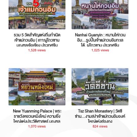
รวม 5 วัดสำคัญแห่งถิ่นกำเนิด
Nanhai Guanyin : หนานไห่กวน
เจ้าแม่กวนอิม | เกาะผู่โถวซาน
อิม...รูปปั้นเจ้าแม่กวนอิมทะเล
มณฑลเจ้อเจียง ประเทศจีน
ใต้, ผู่โถวซาน ประเทศจีน
1,528 views
1,025 views
New Yuanming Palace | พระ
Tsz Shan Monastery | วัดซี
ราชวังหยวนหมิงใหม่ ความยิ่ง
ซ่าน…งามสง่าเจ้าแม่กวนอิมองค์
ใหญ่แห่งประวัติศาสตร์ มณฑล
ใหญ่แห่งฮ่องกง
กวางตุ้ง ประเทศจีน
1,070 views
824 views