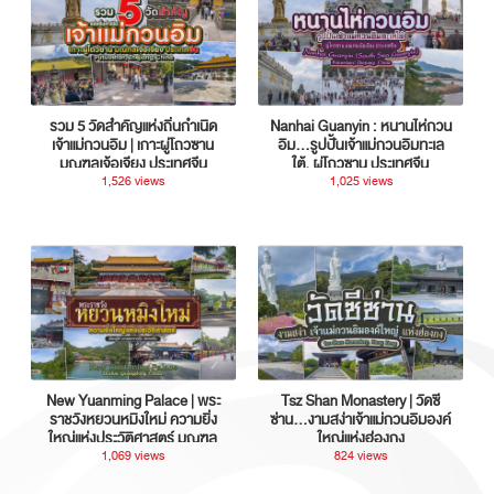
รวม 5 วัดสำคัญแห่งถิ่นกำเนิด
Nanhai Guanyin : หนานไห่กวน
เจ้าแม่กวนอิม | เกาะผู่โถวซาน
อิม...รูปปั้นเจ้าแม่กวนอิมทะเล
มณฑลเจ้อเจียง ประเทศจีน
ใต้, ผู่โถวซาน ประเทศจีน
1,526 views
1,025 views
New Yuanming Palace | พระ
Tsz Shan Monastery | วัดซี
ราชวังหยวนหมิงใหม่ ความยิ่ง
ซ่าน…งามสง่าเจ้าแม่กวนอิมองค์
ใหญ่แห่งประวัติศาสตร์ มณฑล
ใหญ่แห่งฮ่องกง
กวางตุ้ง ประเทศจีน
1,069 views
824 views