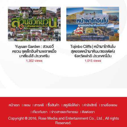
Yuyuan Garden : สวนอวี้
Tojinbo Cliffs | หน้าผาโทจินโบ
หยวน จุดเช็กอินห้ามพลาดเมื่อ
สุดยอดหน้าผาหินบะซอลต์แห่ง
มาเซี่ยงไฮ้ ประเทศจีน
จังหวัดฟุกุอิ ประเทศญี่ปุ่น
1,302 views
1,015 views
หน้าแรก
เพลง
สารคดี
ซื้อสินค้า
สตูดิโอให้เช่า
ค่าลิขสิทธิ์
รายชื่อเพลง
เกี่ยวกับเรา
ข่าวสารและกิจกรรม
ติดต่อเรา
Copyright ® 2016, Rose Media and Entertainment Co., Ltd., All rights
Reserved.