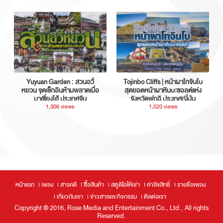
Yuyuan Garden : สวนอวี้
Tojinbo Cliffs | หน้าผาโทจินโบ
หยวน จุดเช็กอินห้ามพลาดเมื่อ
สุดยอดหน้าผาหินบะซอลต์แห่ง
มาเซี่ยงไฮ้ ประเทศจีน
จังหวัดฟุกุอิ ประเทศญี่ปุ่น
1,306 views
1,020 views
หน้าแรก
เพลง
สารคดี
ซื้อสินค้า
สตูดิโอให้เช่า
ค่าลิขสิทธิ์
รายชื่อเพลง
เกี่ยวกับเรา
ข่าวสารและกิจกรรม
ติดต่อเรา
Copyright ® 2016, Rose Media and Entertainment Co., Ltd., All rights
Reserved.