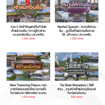
รวม 5 วัดสำคัญแห่งถิ่นกำเนิด
Nanhai Guanyin : หนานไห่กวน
เจ้าแม่กวนอิม | เกาะผู่โถวซาน
อิม...รูปปั้นเจ้าแม่กวนอิมทะเล
มณฑลเจ้อเจียง ประเทศจีน
ใต้, ผู่โถวซาน ประเทศจีน
1,530 views
1,028 views
New Yuanming Palace | พระ
Tsz Shan Monastery | วัดซี
ราชวังหยวนหมิงใหม่ ความยิ่ง
ซ่าน…งามสง่าเจ้าแม่กวนอิมองค์
ใหญ่แห่งประวัติศาสตร์ มณฑล
ใหญ่แห่งฮ่องกง
กวางตุ้ง ประเทศจีน
1,076 views
829 views