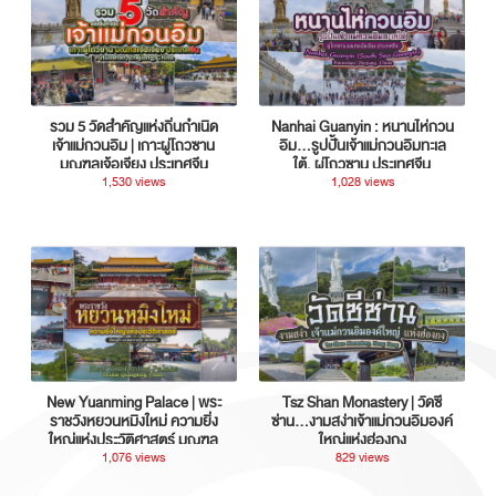
รวม 5 วัดสำคัญแห่งถิ่นกำเนิด
Nanhai Guanyin : หนานไห่กวน
เจ้าแม่กวนอิม | เกาะผู่โถวซาน
อิม...รูปปั้นเจ้าแม่กวนอิมทะเล
มณฑลเจ้อเจียง ประเทศจีน
ใต้, ผู่โถวซาน ประเทศจีน
1,530 views
1,028 views
New Yuanming Palace | พระ
Tsz Shan Monastery | วัดซี
ราชวังหยวนหมิงใหม่ ความยิ่ง
ซ่าน…งามสง่าเจ้าแม่กวนอิมองค์
ใหญ่แห่งประวัติศาสตร์ มณฑล
ใหญ่แห่งฮ่องกง
กวางตุ้ง ประเทศจีน
1,076 views
829 views