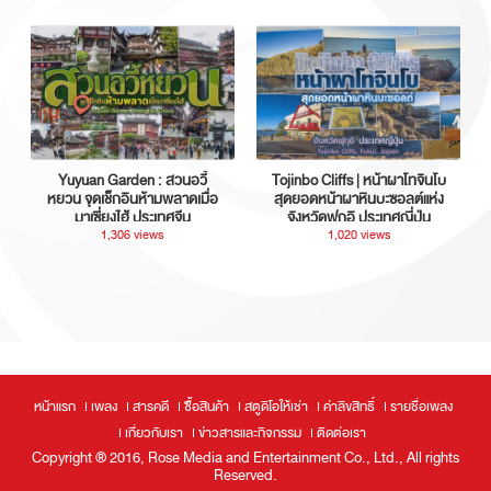
Yuyuan Garden : สวนอวี้
Tojinbo Cliffs | หน้าผาโทจินโบ
หยวน จุดเช็กอินห้ามพลาดเมื่อ
สุดยอดหน้าผาหินบะซอลต์แห่ง
มาเซี่ยงไฮ้ ประเทศจีน
จังหวัดฟุกุอิ ประเทศญี่ปุ่น
1,306 views
1,020 views
หน้าแรก
เพลง
สารคดี
ซื้อสินค้า
สตูดิโอให้เช่า
ค่าลิขสิทธิ์
รายชื่อเพลง
เกี่ยวกับเรา
ข่าวสารและกิจกรรม
ติดต่อเรา
Copyright ® 2016, Rose Media and Entertainment Co., Ltd., All rights
Reserved.