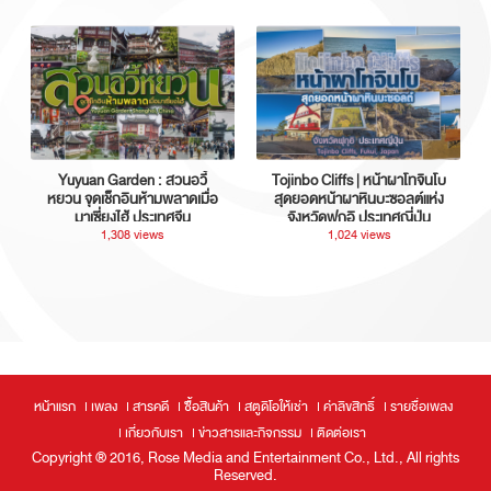
Yuyuan Garden : สวนอวี้
Tojinbo Cliffs | หน้าผาโทจินโบ
หยวน จุดเช็กอินห้ามพลาดเมื่อ
สุดยอดหน้าผาหินบะซอลต์แห่ง
มาเซี่ยงไฮ้ ประเทศจีน
จังหวัดฟุกุอิ ประเทศญี่ปุ่น
1,308 views
1,024 views
หน้าแรก
เพลง
สารคดี
ซื้อสินค้า
สตูดิโอให้เช่า
ค่าลิขสิทธิ์
รายชื่อเพลง
เกี่ยวกับเรา
ข่าวสารและกิจกรรม
ติดต่อเรา
Copyright ® 2016, Rose Media and Entertainment Co., Ltd., All rights
Reserved.