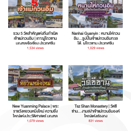
รวม 5 วัดสำคัญแห่งถิ่นกำเนิด
Nanhai Guanyin : หนานไห่กวน
เจ้าแม่กวนอิม | เกาะผู่โถวซาน
อิม...รูปปั้นเจ้าแม่กวนอิมทะเล
มณฑลเจ้อเจียง ประเทศจีน
ใต้, ผู่โถวซาน ประเทศจีน
1,534 views
1,029 views
New Yuanming Palace | พระ
Tsz Shan Monastery | วัดซี
ราชวังหยวนหมิงใหม่ ความยิ่ง
ซ่าน…งามสง่าเจ้าแม่กวนอิมองค์
ใหญ่แห่งประวัติศาสตร์ มณฑล
ใหญ่แห่งฮ่องกง
กวางตุ้ง ประเทศจีน
1,079 views
831 views