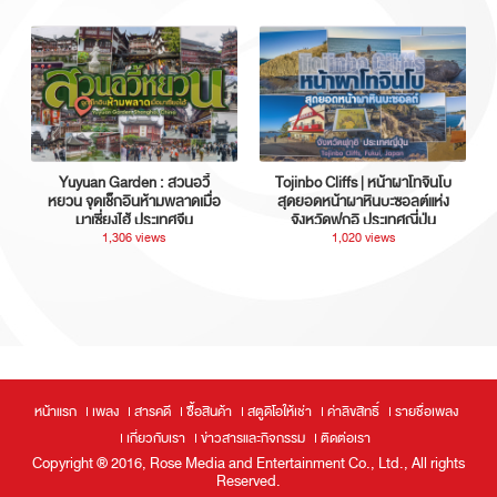
Yuyuan Garden : สวนอวี้
Tojinbo Cliffs | หน้าผาโทจินโบ
หยวน จุดเช็กอินห้ามพลาดเมื่อ
สุดยอดหน้าผาหินบะซอลต์แห่ง
มาเซี่ยงไฮ้ ประเทศจีน
จังหวัดฟุกุอิ ประเทศญี่ปุ่น
1,306 views
1,020 views
หน้าแรก
เพลง
สารคดี
ซื้อสินค้า
สตูดิโอให้เช่า
ค่าลิขสิทธิ์
รายชื่อเพลง
เกี่ยวกับเรา
ข่าวสารและกิจกรรม
ติดต่อเรา
Copyright ® 2016, Rose Media and Entertainment Co., Ltd., All rights
Reserved.