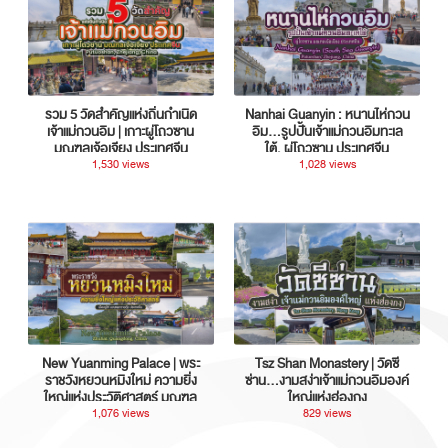
รวม 5 วัดสำคัญแห่งถิ่นกำเนิด
Nanhai Guanyin : หนานไห่กวน
เจ้าแม่กวนอิม | เกาะผู่โถวซาน
อิม...รูปปั้นเจ้าแม่กวนอิมทะเล
มณฑลเจ้อเจียง ประเทศจีน
ใต้, ผู่โถวซาน ประเทศจีน
1,530 views
1,028 views
New Yuanming Palace | พระ
Tsz Shan Monastery | วัดซี
ราชวังหยวนหมิงใหม่ ความยิ่ง
ซ่าน…งามสง่าเจ้าแม่กวนอิมองค์
ใหญ่แห่งประวัติศาสตร์ มณฑล
ใหญ่แห่งฮ่องกง
กวางตุ้ง ประเทศจีน
1,076 views
829 views