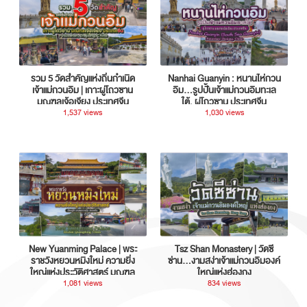
รวม 5 วัดสำคัญแห่งถิ่นกำเนิด
Nanhai Guanyin : หนานไห่กวน
เจ้าแม่กวนอิม | เกาะผู่โถวซาน
อิม...รูปปั้นเจ้าแม่กวนอิมทะเล
มณฑลเจ้อเจียง ประเทศจีน
ใต้, ผู่โถวซาน ประเทศจีน
1,537 views
1,030 views
New Yuanming Palace | พระ
Tsz Shan Monastery | วัดซี
ราชวังหยวนหมิงใหม่ ความยิ่ง
ซ่าน…งามสง่าเจ้าแม่กวนอิมองค์
ใหญ่แห่งประวัติศาสตร์ มณฑล
ใหญ่แห่งฮ่องกง
กวางตุ้ง ประเทศจีน
1,081 views
834 views