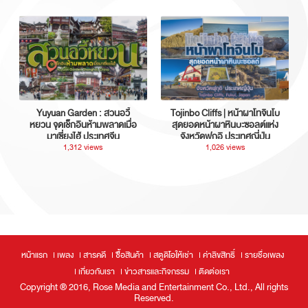
Yuyuan Garden : สวนอวี้
Tojinbo Cliffs | หน้าผาโทจินโบ
หยวน จุดเช็กอินห้ามพลาดเมื่อ
สุดยอดหน้าผาหินบะซอลต์แห่ง
มาเซี่ยงไฮ้ ประเทศจีน
จังหวัดฟุกุอิ ประเทศญี่ปุ่น
1,312 views
1,026 views
หน้าแรก
เพลง
สารคดี
ซื้อสินค้า
สตูดิโอให้เช่า
ค่าลิขสิทธิ์
รายชื่อเพลง
เกี่ยวกับเรา
ข่าวสารและกิจกรรม
ติดต่อเรา
Copyright ® 2016, Rose Media and Entertainment Co., Ltd., All rights
Reserved.