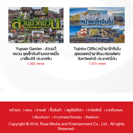
Yuyuan Garden : สวนอวี้
Tojinbo Cliffs | หน้าผาโทจินโบ
หยวน จุดเช็กอินห้ามพลาดเมื่อ
สุดยอดหน้าผาหินบะซอลต์แห่ง
มาเซี่ยงไฮ้ ประเทศจีน
จังหวัดฟุกุอิ ประเทศญี่ปุ่น
1,302 views
1,015 views
หน้าแรก
เพลง
สารคดี
ซื้อสินค้า
สตูดิโอให้เช่า
ค่าลิขสิทธิ์
รายชื่อเพลง
เกี่ยวกับเรา
ข่าวสารและกิจกรรม
ติดต่อเรา
Copyright ® 2016, Rose Media and Entertainment Co., Ltd., All rights
Reserved.