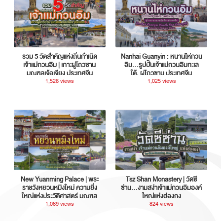
รวม 5 วัดสำคัญแห่งถิ่นกำเนิด
Nanhai Guanyin : หนานไห่กวน
เจ้าแม่กวนอิม | เกาะผู่โถวซาน
อิม...รูปปั้นเจ้าแม่กวนอิมทะเล
มณฑลเจ้อเจียง ประเทศจีน
ใต้, ผู่โถวซาน ประเทศจีน
1,526 views
1,025 views
New Yuanming Palace | พระ
Tsz Shan Monastery | วัดซี
ราชวังหยวนหมิงใหม่ ความยิ่ง
ซ่าน…งามสง่าเจ้าแม่กวนอิมองค์
ใหญ่แห่งประวัติศาสตร์ มณฑล
ใหญ่แห่งฮ่องกง
กวางตุ้ง ประเทศจีน
1,069 views
824 views