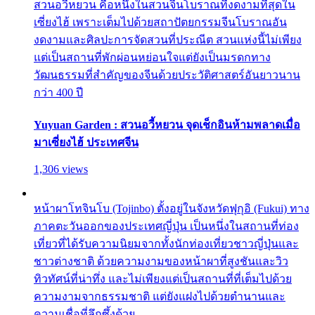
สวนอวี้หยวน คือหนึ่งในสวนจีนโบราณที่งดงามที่สุดใน
เซี่ยงไฮ้ เพราะเต็มไปด้วยสถาปัตยกรรมจีนโบราณอัน
งดงามและศิลปะการจัดสวนที่ประณีต สวนแห่งนี้ไม่เพียง
แต่เป็นสถานที่พักผ่อนหย่อนใจแต่ยังเป็นมรดกทาง
วัฒนธรรมที่สำคัญของจีนด้วยประวัติศาสตร์อันยาวนาน
กว่า 400 ปี
Yuyuan Garden : สวนอวี้หยวน จุดเช็กอินห้ามพลาดเมื่อ
มาเซี่ยงไฮ้ ประเทศจีน
1,306 views
หน้าผาโทจินโบ (Tojinbo) ตั้งอยู่ในจังหวัดฟุกุอิ (Fukui) ทาง
ภาคตะวันออกของประเทศญี่ปุ่น เป็นหนึ่งในสถานที่ท่อง
เที่ยวที่ได้รับความนิยมจากทั้งนักท่องเที่ยวชาวญี่ปุ่นและ
ชาวต่างชาติ ด้วยความงามของหน้าผาที่สูงชันและวิว
ทิวทัศน์ที่น่าทึ่ง และไม่เพียงแต่เป็นสถานที่ที่เต็มไปด้วย
ความงามจากธรรมชาติ แต่ยังแฝงไปด้วยตำนานและ
ความเชื่อที่ลึกซึ้งด้วย