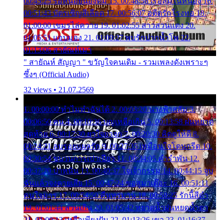
00:45:25 รอหน่อยน้องติ๋ม 15. 00:48:56 เรือล่มในหนอง 16.
00:51:43 บัตรเชิญสีเลือด 17. 00:56:07 อดีตรักโรงทอ 18.
01:00:00 เขมรไล่ควาย 19. 01:02:55 สาวสวนแตง 20.
01:05:51 แอบมอง 21. 01:09:27 พบรักปากน้ำโพ 22.
01:13:06 สายัณห์เมา
" สายัณห์ สัญญา " ขวัญใจคนเดิม - รวมเพลงดังเพราะๆ
ซึ้งๆ (Official Audio)
32 views • 21.07.2569
1. 00:00:00 ทำไมทำฉันได้ 2. 00:03:20 นางฟ้าสลัม 3.
00:06:50 คน 4. 00:10:36 บุญเหลือเกิน 5. 00:13:58 ฝนหยาด
สุดท้าย 6. 00:17:30 ยาใจยาจก 7. 00:20:30 คิดดูให้ดี 8.
00:24:21 ลบรอยแผลรัก 9. 00:27:35 เหมือนใจโดนกรีด 10.
00:30:54 ขบวนการเปาเปียว 11. 00:34:05 คำรำพัน 12.
00:37:20 ปาหนัน 13. 00:40:37 ใจเจ้ากรรม 14. 00:44:15 จูบ
ฉันแล้วจงตายเสีย 15. 00:47:24 ขอสูมาเต๊อะ 16. 00:51:11
คนใจมาร 17. 00:54:50 คืนทรมาน 18. 00:58:25 รักนี้สีดำ
19. 01:01:44 ส่วนเกิน 20. 01:05:42 หยาดน้ำฝนหยดน้ำตา
21. 01:09:13 เหลือเพียงฝัน 22. 01:13:26 เขา 23. 01:16:37