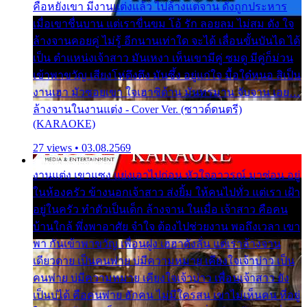
คือหยังเขา มีงานแต่งแล้ว ไปล้างแต่จาน ดั่งถูกประหาร
เมื่อเขาชื่นบาน แต่เราขื่นขม โอ้ รัก ลอยลม ไม่สม ดัง ใจ
ล้างจานคอยคู่ ไม่รู้ อีกนานเท่าใด จะได้ เลื่อนขั้นบันได ได้
เป็น ตำแหน่งเจ้าสาว มันเหงา เห็นเขามีคู่ ซมดู มีคู่ก็ม่วน
เข้าพาขวัญ เสียงโห่ตึงตึง มันซึ้ง อยู่แก่ใจ มื้อใด๋หนอ สิเป็น
งานเฮา มัวซอยเขา ใจเฮาซิด้าน มันทรมาน จับจาน เอย…
ล้างจานในงานแต่ง - Cover Ver. (ซาวด์ดนตรี)
(KARAOKE)
27 views • 03.08.2569
งานแต่ง เขาแซง แย่งเอาไปก่อน หัวใจอาวรณ์ มาซ่อน อยู่
ในห้องครัว ข้างนอกเจ้าสาว ส่งยิ้ม ให้คนไปทั่ว แต่เรา เฝ้า
อยู่ในครัว ทำตัวเป็นเด็ก ล้างจาน ในเมื่อ เจ้าสาว คือคน
บ้านใกล้ พึ่งพาอาศัย จำใจ ต้องไปช่วยงาน พอถึงเวลา เขา
พา กันเข้าพาขวัญ เพื่อนฝูง เฮฮาดังลั่น แต่เราล้างจาน
เดียวดาย เป็นคนพ่าย บ่มีความหมาย เคียงใจเจ้าบ่าว เป็น
คนพ่าย บ่มีความหมาย เคียงใจเจ้าบ่าว เพื่อนเจ้าสาว ยัง
เป็นบ่ได้ คือคนพ่าย ฮักคน ไม่มีใครสน เขาไม่เห็นคน ที่อยู่