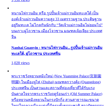
หนานไห่กวนอิม หรือ รูปปั้นเจ้าแม่กวนอิมทะเลใต้ เป็น
องค์เจ้าแม่กวนอิมความสูง 33 เมตรรวมฐาน ประดิษฐาน
อยู่ริมทะเล ไม่ไกลกันนักกับ “วัดเจ้าแม่กวนอิมไม่ยอมไป”
บนเกาะผู่โถวซาน เมืองโจวซาน มณฑลเจ้อเจียง ประเทศ
จีน
Nanhai Guanyin : หนานไห่กวนอิม...รูปปั้นเจ้าแม่กวนอิม
ทะเลใต้, ผู่โถวซาน ประเทศจีน
1,028 views
พระราชวังหยวนหมิงใหม่ (New Yuanming Palace/宮新園
明園) ในเมืองจูไห่ (Zhuhai) มณฑลกวางตุ้ง (Quangdong)
ประเทศจีน เป็นสวนและสถานที่ท่องเที่ยวที่ได้รับแรง
บันดาลใจจากพระราชวังฤดูร้อนเก่า (Old Summer Palace)
หรือหยวนหมิงหยวนในกรุงปักกิ่ง สวนสาธารณะขนาด
ใหญ่ใจกลางเมืองแห่งนี้มีครบทั้งธรรมชาติ สถาปัตยกรรม