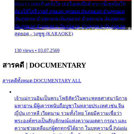
สองเรา เจอะกันครั้งใด เธอไม่เคยไยดี คราวนี้เธอยิ้มให้
ต้องให้ใส่ลีวายส์ สุดยอด สุดยอด มันสุดยอด มันสุดยอด
มันสุดยอด มันสุดยอด มันสุดยอด มันสุดยอด มันสุดยอด
มันสุดยอด มันสุดยอด มันสุดยอด มันสุดยอด มันสุดยอด
สุดยอด - วงซูซู (KARAOKE)
130 views • 03.07.2569
สารคดี
|
DOCUMENTARY
สารคดีทั้งหมด
DOCUMENTARY ALL
เจ้าแม่กวนอิมเป็นพระโพธิสัตว์ในพระพุทธศาสนานิกาย
มหายาน มีผู้เคารพนับถือบูชาในหลายประเทศ เช่น จีน
ญี่ปุ่น เกาหลี เวียดนาม รวมทั้งไทย โดยมีความเชื่อว่า
พระองค์ทรงเป็นสัญลักษณ์แห่งความเมตตา กรุณา และ
ความช่วยเหลือแก่ผู้ตกทุกข์ได้ยาก ในบทความนี้ Palanla