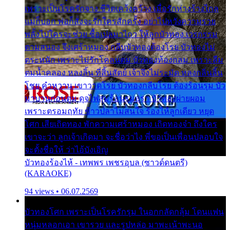
เพราะเป็นโรครักจาง ชีวิตเคว้งคว้าง เมื่อรักห่างร้างไกล
แม่ก็บอก พ่อก็สั่งจะรักใครสักครั้ง อย่าไปหวังความรวย
พลั้งไปใครจะช่วย ซื้อเปลมาไกว ให้ลูกบัวทอง เวรกรรม
ตามสนอง จึงเศร้าหมอง กลีบบัวทองต้องโรย บัวทองไม่
ตระหนัก เพราะไม่รักโคลนตม บัวทองท้องกลม เพราะลืม
ตมน้ำคลอง หลงลิ้น ที่สิ้นสัตย์ เจ้าจึงไม่ระมัด หลงกลิ่นลิ้น
โชย คำหวาน เขาวาดโรย บัวทองกลีบโรย ต้องร้อนรุม บัว
มาบานก่อนตูม ดุจไฟสุมร้อนรุมอุรา บัวทองผ่ายผอม
เพราะตรอมฤทัย ข้าวปลาไม่สนใจ ร้องไห้ลูกเดียว หยุด
โศก เสียเถิดทอง พักความเศร้าหมอง เถิดทองจ๋า ถึงใคร
เขาจะว่า ลูกเจ้าเกิดมา จะชื่อว่าไง พี่ขอเป็นเพื่อนปลอบใจ
จะตั้งชื่อให้ ว่าไอ้บังเอิญ
บัวทองร้องไห้ - เทพพร เพชรอุบล (ซาวด์ดนตรี)
(KARAOKE)
94 views • 06.07.2569
บัวทองโศก เพราะเป็นโรครักรุม ในอกกลัดกลุ้ม โดนแฟน
หนุ่มหลอกเอา เขารวย และรูปหล่อ มาพะเน้าพะนอ