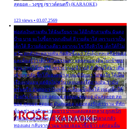
สุดยอด - วงซูซู (ซาวด์ดนตรี) (KARAOKE)
123 views • 03.07.2569
พ่อส่งเงินสามพัน ให้ฉันเรียนราม ได้อีกสักสามพัน ฉันคง
บ๊าย บาย จะไปซื้อกางเกงยีนส์ ลีวายส์มาใส่ เพราะเราเป็น
เด็กใต้ ลีวายส์อย่างเดียว อยากจะโชว์ถึงหิวโซ เด็กใต้ก็ไม่
หวั่น ตกตัวละหลายพัน กัดฟันซื้อมา ให้เด็กเทพเหลียวมอง
และต้องรู้ว่า เด็กใต้ไม่ธรรมดา แต่สุดยอด เดินโยกย้ายเย
ยวน กวนโอ๊ยพอได้ เพราะว่านุ่งลีวายส์ ตัวใหม่ใส่มา เดิน
เข้ามหาลัย จิ๊กโก๊มองหน้า ท่าจะมีปัญหา ไม่พอใจ ได้เป็น
เรื่องแน่นอน แต่ฉันไม่หวั่น เลยแหลงใต้ถามมัน ว่ามัน
พรั่นพรือ มันตอบว่าไม่พรื่อ เปลี่ยนเป็นยิ้มให้ เจอะเด็กใต้
ด้วยกัน ก็เลยรอด สุดยอด สุดยอด สุดยอด มันสุดยอด สุด
ยอด สุดยอด สุดยอด มันสุดยอด แอบหลงรักสาวราม ที่พัก
ห้องเช่า เธอผิวขาวผมยาว ปากแดงแหลงกลาง ถูกสเป็ก
จริงเธอ อยู่ห้องข้างข้าง อยากเข้าไปแหลงกลาง กลัว
ทองแดง กลับจากรามมาเจอ เธอมาซื้อข้าว แต่ก่อนนั้น