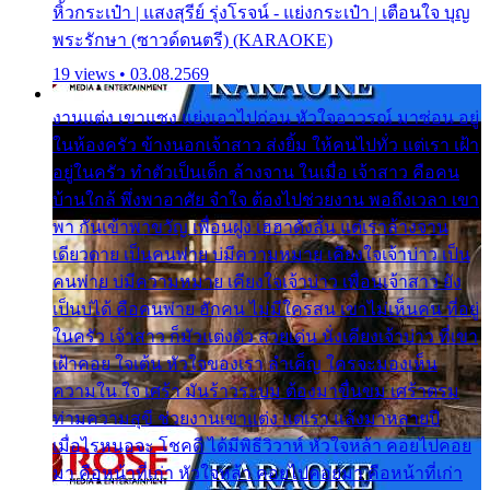
หิ้วกระเป๋า | แสงสุรีย์ รุ่งโรจน์ - แย่งกระเป๋า | เตือนใจ บุญ
พระรักษา (ซาวด์ดนตรี) (KARAOKE)
19 views • 03.08.2569
งานแต่ง เขาแซง แย่งเอาไปก่อน หัวใจอาวรณ์ มาซ่อน อยู่
ในห้องครัว ข้างนอกเจ้าสาว ส่งยิ้ม ให้คนไปทั่ว แต่เรา เฝ้า
อยู่ในครัว ทำตัวเป็นเด็ก ล้างจาน ในเมื่อ เจ้าสาว คือคน
บ้านใกล้ พึ่งพาอาศัย จำใจ ต้องไปช่วยงาน พอถึงเวลา เขา
พา กันเข้าพาขวัญ เพื่อนฝูง เฮฮาดังลั่น แต่เราล้างจาน
เดียวดาย เป็นคนพ่าย บ่มีความหมาย เคียงใจเจ้าบ่าว เป็น
คนพ่าย บ่มีความหมาย เคียงใจเจ้าบ่าว เพื่อนเจ้าสาว ยัง
เป็นบ่ได้ คือคนพ่าย ฮักคน ไม่มีใครสน เขาไม่เห็นคน ที่อยู่
ในครัว เจ้าสาว ก็มัวแต่งตัว สวยเด่น นั่งเคียงเจ้าบ่าว ที่เขา
เฝ้าคอย ใจเต้น หัวใจของเรา ลำเค็ญ ใครจะมองเห็น
ความใน ใจ เศร้า มันร้าวระบม ต้องมาขื่นขม เศร้าตรม
ท่ามความสุขี ช่วยงานเขาแต่ง แต่เรา แล้งมาหลายปี
เมื่อไรหนอจะ โชคดี ได้มีพิธีวิวาห์ หัวใจหล้า คอยไปคอย
มา คือหน้าที่เก่า หัวใจหล้า คอยไปคอยมา คือหน้าที่เก่า