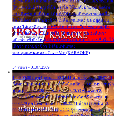
คู่แฟนเพลง ไม่เคยคิดว่าเก่ง หรือดังกว่าใคร..ใคร พระคุณ
ผู้ฟัง เท่านั้นยิ่งใหญ่ ที่เป็นแรงใจ ให้ผมดังมา.. ขอ องค์เท
วา สถิตฟากฟ้ายิ่งใหญ่ คุ้มภัยให้ท่าน เถิดหนา ขอจงเชื่อ
ใจ ไว้เถิดว่า ตราบชั่วชีวา ไม่ลืมแฟนเพลง ขอ อยู่คู่แฟน
เพลง ไม่เคยคิดว่าเก่ง หรือดังกว่าใคร..ใคร พระคุณผู้ฟัง
เท่านั้นยิ่งใหญ่ ที่เป็นแรงใจ ให้ผมดังมา.. ขอ องค์เทวา
สถิตฟากฟ้ายิ่งใหญ่ คุ้มภัยให้ท่าน เถิดหนา ขอจงเชื่อใจ ไว้
เถิดว่า ตราบชั่วชีวา ไม่ลืมแฟนเพลง
ขอบคุณแฟนเพลง - Cover Ver. (KARAOKE)
34 views • 31.07.2569
1. 00:00:00 ยินดีรับเดน 2. 00:03:44 น้ำตาอีสาน 3. 00:07:51
กิ่งทองใบหยก 4. 00:10:35 น้ำนิ่งไหลลึก 5. 00:13:49 ลานรัก
ลานเท 6. 00:17:06 จำใจจาก 7. 00:20:53 คืนฝนตก 8.
00:25:16 น้ำลงเดือนยี่ 9. 00:28:47 โสนน้อยเรือนงาม 10.
00:32:29 ตอไม้ที่ตายแล้ว 11. 00:35:41 น้ำกรดแช่เย็น 12.
00:39:08 อยากฟังซ้ำ 13. 00:42:32 รู้ว่าเขาหลอก 14.