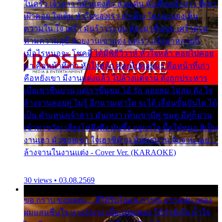
ในครัว เจ้าสาว ก็มัวแต่งตัว สวยเด่น นั่งเคียงเจ้าบ่าว ที่เขา
เฝ้าคอย ใจเต้น หัวใจของเรา ลำเค็ญ ใครจะมองเห็น
ความใน ใจ เศร้า มันร้าวระบม ต้องมาขื่นขม เศร้าตรม
ท่ามความสุขี ช่วยงานเขาแต่ง แต่เรา แล้งมาหลายปี
เมื่อไรหนอจะ โชคดี ได้มีพิธีวิวาห์ หัวใจหล้า คอยไปคอย
มา คือหน้าที่เก่า หัวใจหล้า คอยไปคอยมา คือหน้าที่เก่า
คือหยังเขา มีงานแต่งแล้ว ไปล้างแต่จาน ดั่งถูกประหาร
เมื่อเขาชื่นบาน แต่เราขื่นขม โอ้ รัก ลอยลม ไม่สม ดัง ใจ
ล้างจานคอยคู่ ไม่รู้ อีกนานเท่าใด จะได้ เลื่อนขั้นบันได ได้
เป็น ตำแหน่งเจ้าสาว มันเหงา เห็นเขามีคู่ ซมดู มีคู่ก็ม่วน
เข้าพาขวัญ เสียงโห่ตึงตึง มันซึ้ง อยู่แก่ใจ มื้อใด๋หนอ สิเป็น
งานเฮา มัวซอยเขา ใจเฮาซิด้าน มันทรมาน จับจาน เอย…
ล้างจานในงานแต่ง - Cover Ver. (KARAOKE)
30 views • 03.08.2569
ขอ กราบ ขอบคุณ.... ที่ได้รับไออุ่น การุณ จากแฟน เพลง
ผมแสนชื่นใจ หายวังเวง เมื่อแฟนเพลง ให้กำลังใจ น้ำใจ