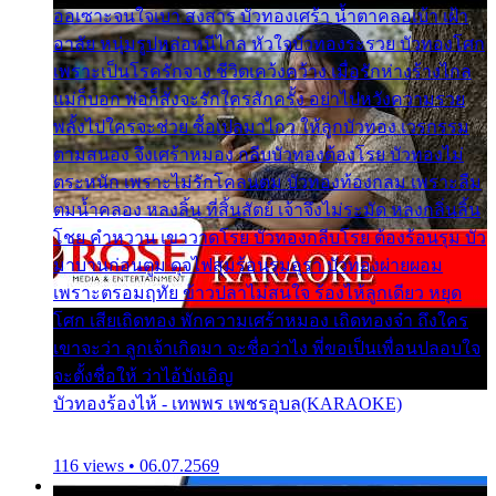
ออเซาะจนใจเบา สงสาร บัวทองเศร้า น้ำตาคลอเบ้า เฝ้า
อาลัย หนุ่มรูปหล่อหนีไกล หัวใจบัวทองระรวย บัวทองโศก
เพราะเป็นโรครักจาง ชีวิตเคว้งคว้าง เมื่อรักห่างร้างไกล
แม่ก็บอก พ่อก็สั่งจะรักใครสักครั้ง อย่าไปหวังความรวย
พลั้งไปใครจะช่วย ซื้อเปลมาไกว ให้ลูกบัวทอง เวรกรรม
ตามสนอง จึงเศร้าหมอง กลีบบัวทองต้องโรย บัวทองไม่
ตระหนัก เพราะไม่รักโคลนตม บัวทองท้องกลม เพราะลืม
ตมน้ำคลอง หลงลิ้น ที่สิ้นสัตย์ เจ้าจึงไม่ระมัด หลงกลิ่นลิ้น
โชย คำหวาน เขาวาดโรย บัวทองกลีบโรย ต้องร้อนรุม บัว
มาบานก่อนตูม ดุจไฟสุมร้อนรุมอุรา บัวทองผ่ายผอม
เพราะตรอมฤทัย ข้าวปลาไม่สนใจ ร้องไห้ลูกเดียว หยุด
โศก เสียเถิดทอง พักความเศร้าหมอง เถิดทองจ๋า ถึงใคร
เขาจะว่า ลูกเจ้าเกิดมา จะชื่อว่าไง พี่ขอเป็นเพื่อนปลอบใจ
จะตั้งชื่อให้ ว่าไอ้บังเอิญ
บัวทองร้องไห้ - เทพพร เพชรอุบล(KARAOKE)
116 views • 06.07.2569