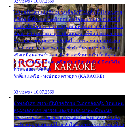
32 views • 10.07.2569
ไม่เคยรักใครแน่หรือ อยากเชื่อถือก็ไม่กล้า ติ๋มใช่คนสวย
ตรึงใจ ติ๋มใช่งามซึ้งตรึงตรา พี่หรือจะมาหมายร่วมชีวี ก็
คนเขาลืออื้อฉาว ว่าสาวๆรุมตอมพี่ ติ๋มอยากรับรักเหมือน
กัน แต่หวั่นจะช้ำดวงฤดี กลัวแฟนของพี่ชี้หน้าด่าทอ ก็คน
ชื่อต๋อยต้อยตุ้มตุ๋ยต่าย พี่ยังลืมได้ง่ายๆเลยหนอ แค่ตัวเรา
สาวบ้านนา แสนจะซอมซ่อ ขืนรักขืนรอคงช้ำสักวัน ถ้า
จริงเหมือนคำพร่ำเฉลย พี่อย่าเฉยรีบมาหมั้น ถ้าพี่สู่ขอ
ตามธรรมเนียม ติ๋มจะเตรียมรับเกลียวสัมพันธ์ ผิดหวังไม่
หวั่นขอยอมได้เคียง
รักติ๋มแน่หรือ - หงษ์ทอง ดาวอุดร (KARAOKE)
33 views • 10.07.2569
บัวทองโศก เพราะเป็นโรครักรุม ในอกกลัดกลุ้ม โดนแฟน
หนุ่มหลอกเอา เขารวย และรูปหล่อ มาพะเน้าพะนอ
ออเซาะจนใจเบา สงสาร บัวทองเศร้า น้ำตาคลอเบ้า เฝ้า
อาลัย หนุ่มรูปหล่อหนีไกล หัวใจบัวทองระรวย บัวทองโศก