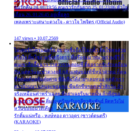
ขอรักคืน 24. 01:19:56 คนเรารักกันยาก 25. 01:23:06 หัวใจ
เถื่อน 26. 01:26:45 อยู่เพื่อลูก
เพลงเพราะเสนาะดวงใจ - ดาวใจ ไพจิตร (Official Audio)
147 views • 10.07.2569
ไม่เคยรักใครแน่หรือ อยากเชื่อถือก็ไม่กล้า ติ๋มใช่คนสวย
ตรึงใจ ติ๋มใช่งามซึ้งตรึงตรา พี่หรือจะมาหมายร่วมชีวี ก็
คนเขาลืออื้อฉาว ว่าสาวๆรุมตอมพี่ ติ๋มอยากรับรักเหมือน
กัน แต่หวั่นจะช้ำดวงฤดี กลัวแฟนของพี่ชี้หน้าด่าทอ ก็คน
ชื่อต๋อยต้อยตุ้มตุ๋ยต่าย พี่ยังลืมได้ง่ายๆเลยหนอ แค่ตัวเรา
สาวบ้านนา แสนจะซอมซ่อ ขืนรักขืนรอคงช้ำสักวัน ถ้า
จริงเหมือนคำพร่ำเฉลย พี่อย่าเฉยรีบมาหมั้น ถ้าพี่สู่ขอ
ตามธรรมเนียม ติ๋มจะเตรียมรับเกลียวสัมพันธ์ ผิดหวังไม่
หวั่นขอยอมได้เคียง
รักติ๋มแน่หรือ - หงษ์ทอง ดาวอุดร (ซาวด์ดนตรี)
(KARAOKE)