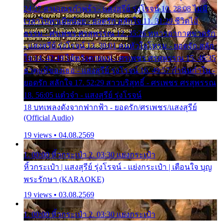
24:27 สามเณรกำพร้า - แสงสุรีย์ รุ่งโรจน์ 10. 28:08 ไม่มี
เวลาไปหาเมียน้อย - ยอดรัก สลักใจ 11. 31:29 ชีวิตไอ้
ธรรม - ศรเพชร ศรสุพรรณ 12. 35:26 ทหารอากาศขาดรัก
- แสงสุรีย์ รุ่งโรจน์ 13. 39:01 คนหัวใจโทรม - ยอดรัก สลัก
ใจ 14. 42:49 ไอ้หวังตายแน่ - ศรเพชร ศรสุพรรณ 15. 46:35
ธาตุแท้ของเธอ - แสงสุรีย์ รุ่งโรจน์ 16. 49:57 กำนันกำใน -
ยอดรัก สลักใจ 17. 52:29 สาวบริสุทธิ์ - ศรเพชร ศรสุพรรณ
18. 56:05 แต๋วจ๋า - แสงสุรีย์ รุ่งโรจน์
18 บทเพลงดังจากฟากฟ้า - ยอดรัก/ศรเพชร/แสงสุรีย์
(Official Audio)
19 views • 04.08.2569
1. 00:00 หิ้วกระเป๋า 2. 03:30 แย่งกระเป๋า
หิ้วกระเป๋า | แสงสุรีย์ รุ่งโรจน์ - แย่งกระเป๋า | เตือนใจ บุญ
พระรักษา (KARAOKE)
19 views • 03.08.2569
1. 00:00 หิ้วกระเป๋า 2. 03:30 แย่งกระเป๋า