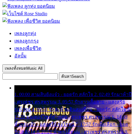
เพลงลูกทุ่ง
เพลงลูกกรุง
เพลงเพื่อชีวิต
อัลบั้ม
เพลงทั้งหมด
Music All
ค้นหา
Search
1. 00:00 สามสิบยังแจ๋ว - ยอดรัก สลักใจ 2. 02:49 รักมาห้าปี
- ศรเพชร ศรสุพรรณ 3. 05:57 รักสาวเสื้อลาย - แสงสุรีย์
รุ่งโรจน์ 4. 09:51 รักสะท้านดินสะเทือน - ยอดรัก สลักใจ 5.
12:23 มอเตอร์ไซค์ทำหล่น - ศรเพชร ศรสุพรรณ 6. 14:49
หิ้วกระเป๋า - แสงสุรีย์ รุ่งโรจน์ 7. 17:57 รักเผื่อเลือก - ยอด
รัก สลักใจ 8. 21:21 น้ำตาไอ้หนุ่ม - ศรเพชร ศรสุพรรณ 9.