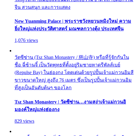
จีน สวนสนุก และการแสดง
New Yuanming Palace | พระราชวังหยวนหมิงใหม่ ความ
ยิ่งใหญ่แห่งประวัติศาสตร์ มณฑลกวางตุ้ง ประเทศจีน
1,076 views
วัดซีซ่าน (Tsz Shan Monastery / 慈山寺) หรือที่รู้จักกันใน
ชื่อ ฉี่ซ้านจี๋ เป็นวัดพุทธที่ตั้งอยู่ริมชายหาดรีพัลส์เบย์
(Repulse Bay) ในฮ่องกง โดดเด่นด้วยรูปปั้นเจ้าแม่กวนอิมสี
ขาวขนาดใหญ่ สูงถึง 76 เมตร ซึ่งเป็นรูปปั้นเจ้าแม่กวนอิม
ที่สูงเป็นอันดับต้นๆ ของโลก
Tsz Shan Monastery | วัดซีซ่าน…งามสง่าเจ้าแม่กวนอิ
มองค์ใหญ่แห่งฮ่องกง
829 views