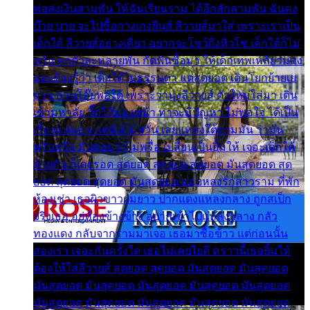
พ่อส่งเงินสามพัน ให้ฉันเรียนราม ได้อีกสักสามพัน ฉันคง
บ๊าย บาย จะไปซื้อกางเกงยีนส์ ลีวายส์มาใส่ เพราะเราเป็น
เด็กใต้ ลีวายส์อย่างเดียว อยากจะโชว์ถึงหิวโซ เด็กใต้ก็ไม่
หวั่น ตกตัวละหลายพัน กัดฟันซื้อมา ให้เด็กเทพเหลียวมอง
และต้องรู้ว่า เด็กใต้ไม่ธรรมดา แต่สุดยอด เดินโยกย้ายเย
ยวน กวนโอ๊ยพอได้ เพราะว่านุ่งลีวายส์ ตัวใหม่ใส่มา เดิน
เข้ามหาลัย จิ๊กโก๊มองหน้า ท่าจะมีปัญหา ไม่พอใจ ได้เป็น
เรื่องแน่นอน แต่ฉันไม่หวั่น เลยแหลงใต้ถามมัน ว่ามัน
พรั่นพรือ มันตอบว่าไม่พรื่อ เปลี่ยนเป็นยิ้มให้ เจอะเด็กใต้
ด้วยกัน ก็เลยรอด สุดยอด สุดยอด สุดยอด มันสุดยอด สุด
ยอด สุดยอด สุดยอด มันสุดยอด แอบหลงรักสาวราม ที่พัก
ห้องเช่า เธอผิวขาวผมยาว ปากแดงแหลงกลาง ถูกสเป็ก
จริงเธอ อยู่ห้องข้างข้าง อยากเข้าไปแหลงกลาง กลัว
ทองแดง กลับจากรามมาเจอ เธอมาซื้อข้าว แต่ก่อนนั้น
สองเรา เจอะกันครั้งใด เธอไม่เคยไยดี คราวนี้เธอยิ้มให้
ต้องให้ใส่ลีวายส์ สุดยอด สุดยอด มันสุดยอด มันสุดยอด
มันสุดยอด มันสุดยอด มันสุดยอด มันสุดยอด มันสุดยอด
มันสุดยอด มันสุดยอด มันสุดยอด มันสุดยอด มันสุดยอด