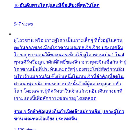
10 อันดับพระใหญ่และมีชื่อเสียงที่สุดในโลก
947 views
ผู่โถวซาน หรือ เกาะผู่โถว เป็นเกาะเล็กๆ ที่ตั้งอยู่ในส่วน
ตะวันออกของเมืองโจวซาน มณฑลเจ้อเจียง ประเทศจีน
โดยอยู่ทางตอนใต้ของนครเซี่ยงไฮ้ ผู่โถวซานเป็น 1 ใน 4
พุทธคีรีหรือภูเขาศักดิ์สิทธิ์ของจีน ชาวพุทธจีนเชื่อกันว่าผู่
โถวซานเป็นที่ประทับและตรัสรู้ของพระโพธิสัตว์กวนอิม
หรือเจ้าแม่กวนอิม ซึ่งเป็นหนึ่งในเทพเจ้าที่สำคัญที่สุดใน
ศาสนาพุทธนิกายมหายาน ดังนั้นจึงมีผู้แสวงบุญจากทั่ว
โลก โดยเฉพาะผู้ที่ศรัทธาในเจ้าแม่กวนอิมเดินทางมาที่
เกาะแห่งนี้เพื่อสักการะขอพรอยู่โดยตลอด
รวม 5 วัดสำคัญแห่งถิ่นกำเนิดเจ้าแม่กวนอิม | เกาะผู่โถว
ซาน มณฑลเจ้อเจียง ประเทศจีน
1,530 views