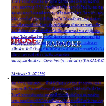
ไมตรี จากแฟนเพลง ทุกทุกที่ ปราณีหลั่งไหล ผมขอฝาก
นาม ยอดรักเอาไว้ โปรดเป็นแรงใจ อย่างนี้เรื่อยไป ขอ อยู่
คู่แฟนเพลง ไม่เคยคิดว่าเก่ง หรือดังกว่าใคร..ใคร พระคุณ
ผู้ฟัง เท่านั้นยิ่งใหญ่ ที่เป็นแรงใจ ให้ผมดังมา.. ขอ องค์เท
วา สถิตฟากฟ้ายิ่งใหญ่ คุ้มภัยให้ท่าน เถิดหนา ขอจงเชื่อ
ใจ ไว้เถิดว่า ตราบชั่วชีวา ไม่ลืมแฟนเพลง ขอ อยู่คู่แฟน
เพลง ไม่เคยคิดว่าเก่ง หรือดังกว่าใคร..ใคร พระคุณผู้ฟัง
เท่านั้นยิ่งใหญ่ ที่เป็นแรงใจ ให้ผมดังมา.. ขอ องค์เทวา
สถิตฟากฟ้ายิ่งใหญ่ คุ้มภัยให้ท่าน เถิดหนา ขอจงเชื่อใจ ไว้
เถิดว่า ตราบชั่วชีวา ไม่ลืมแฟนเพลง
ขอบคุณแฟนเพลง - Cover Ver. (ซาวด์ดนตรี) (KARAOKE)
34 views • 31.07.2569
ขอ กราบ ขอบคุณ.... ที่ได้รับไออุ่น การุณ จากแฟน เพลง
ผมแสนชื่นใจ หายวังเวง เมื่อแฟนเพลง ให้กำลังใจ น้ำใจ
ไมตรี จากแฟนเพลง ทุกทุกที่ ปราณีหลั่งไหล ผมขอฝาก
นาม ยอดรักเอาไว้ โปรดเป็นแรงใจ อย่างนี้เรื่อยไป ขอ อยู่