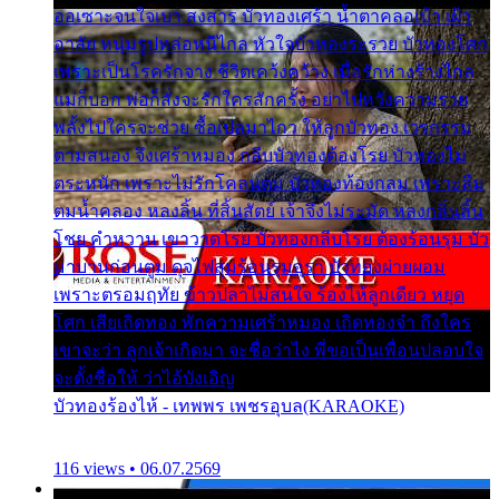
ออเซาะจนใจเบา สงสาร บัวทองเศร้า น้ำตาคลอเบ้า เฝ้า
อาลัย หนุ่มรูปหล่อหนีไกล หัวใจบัวทองระรวย บัวทองโศก
เพราะเป็นโรครักจาง ชีวิตเคว้งคว้าง เมื่อรักห่างร้างไกล
แม่ก็บอก พ่อก็สั่งจะรักใครสักครั้ง อย่าไปหวังความรวย
พลั้งไปใครจะช่วย ซื้อเปลมาไกว ให้ลูกบัวทอง เวรกรรม
ตามสนอง จึงเศร้าหมอง กลีบบัวทองต้องโรย บัวทองไม่
ตระหนัก เพราะไม่รักโคลนตม บัวทองท้องกลม เพราะลืม
ตมน้ำคลอง หลงลิ้น ที่สิ้นสัตย์ เจ้าจึงไม่ระมัด หลงกลิ่นลิ้น
โชย คำหวาน เขาวาดโรย บัวทองกลีบโรย ต้องร้อนรุม บัว
มาบานก่อนตูม ดุจไฟสุมร้อนรุมอุรา บัวทองผ่ายผอม
เพราะตรอมฤทัย ข้าวปลาไม่สนใจ ร้องไห้ลูกเดียว หยุด
โศก เสียเถิดทอง พักความเศร้าหมอง เถิดทองจ๋า ถึงใคร
เขาจะว่า ลูกเจ้าเกิดมา จะชื่อว่าไง พี่ขอเป็นเพื่อนปลอบใจ
จะตั้งชื่อให้ ว่าไอ้บังเอิญ
บัวทองร้องไห้ - เทพพร เพชรอุบล(KARAOKE)
116 views • 06.07.2569