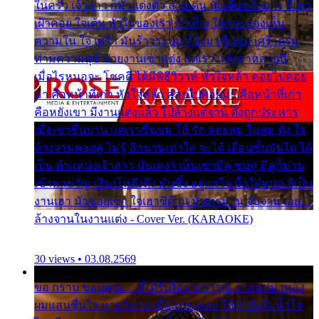
ในครัว เจ้าสาว ก็มัวแต่งตัว สวยเด่น นั่งเคียงเจ้าบ่าว ที่เขา
เฝ้าคอย ใจเต้น หัวใจของเรา ลำเค็ญ ใครจะมองเห็น
ความใน ใจ เศร้า มันร้าวระบม ต้องมาขื่นขม เศร้าตรม
ท่ามความสุขี ช่วยงานเขาแต่ง แต่เรา แล้งมาหลายปี
เมื่อไรหนอจะ โชคดี ได้มีพิธีวิวาห์ หัวใจหล้า คอยไปคอย
มา คือหน้าที่เก่า หัวใจหล้า คอยไปคอยมา คือหน้าที่เก่า
คือหยังเขา มีงานแต่งแล้ว ไปล้างแต่จาน ดั่งถูกประหาร
เมื่อเขาชื่นบาน แต่เราขื่นขม โอ้ รัก ลอยลม ไม่สม ดัง ใจ
ล้างจานคอยคู่ ไม่รู้ อีกนานเท่าใด จะได้ เลื่อนขั้นบันได ได้
เป็น ตำแหน่งเจ้าสาว มันเหงา เห็นเขามีคู่ ซมดู มีคู่ก็ม่วน
เข้าพาขวัญ เสียงโห่ตึงตึง มันซึ้ง อยู่แก่ใจ มื้อใด๋หนอ สิเป็น
งานเฮา มัวซอยเขา ใจเฮาซิด้าน มันทรมาน จับจาน เอย…
ล้างจานในงานแต่ง - Cover Ver. (KARAOKE)
30 views • 03.08.2569
ขอ กราบ ขอบคุณ.... ที่ได้รับไออุ่น การุณ จากแฟน เพลง
ผมแสนชื่นใจ หายวังเวง เมื่อแฟนเพลง ให้กำลังใจ น้ำใจ