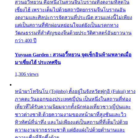
สวนอวี้หยวน คือหนึ่งในสวนจีนโบราณที่งดงามที่สุดใน
เซี่ยงไฮ้ เพราะเต็มไปด้วยสถาปัตยกรรมจีนโบราณอัน
งดงามและศิลปะการจัดสวนที่ประณีต สวนแห่งนี้ไม่เพียง
แต่เป็นสถานที่พักผ่อนหย่อนใจแต่ยังเป็นมรดกทาง
วัฒนธรรมที่สำคัญของจีนด้วยประวัติศาสตร์อันยาวนาน
กว่า 400 ปี
Yuyuan Garden : สวนอวี้หยวน จุดเช็กอินห้ามพลาดเมื่อ
มาเซี่ยงไฮ้ ประเทศจีน
1,306 views
หน้าผาโทจินโบ (Tojinbo) ตั้งอยู่ในจังหวัดฟุกุอิ (Fukui) ทาง
ภาคตะวันออกของประเทศญี่ปุ่น เป็นหนึ่งในสถานที่ท่อง
เที่ยวที่ได้รับความนิยมจากทั้งนักท่องเที่ยวชาวญี่ปุ่นและ
ชาวต่างชาติ ด้วยความงามของหน้าผาที่สูงชันและวิว
ทิวทัศน์ที่น่าทึ่ง และไม่เพียงแต่เป็นสถานที่ที่เต็มไปด้วย
ความงามจากธรรมชาติ แต่ยังแฝงไปด้วยตำนานและ
ความเชื่อที่ลึกซึ้งด้วย