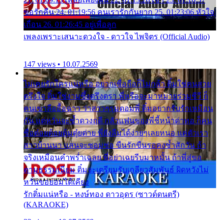
ขอรักคืน 24. 01:19:56 คนเรารักกันยาก 25. 01:23:06 หัวใจ
เถื่อน 26. 01:26:45 อยู่เพื่อลูก
เพลงเพราะเสนาะดวงใจ - ดาวใจ ไพจิตร (Official Audio)
147 views • 10.07.2569
ไม่เคยรักใครแน่หรือ อยากเชื่อถือก็ไม่กล้า ติ๋มใช่คนสวย
ตรึงใจ ติ๋มใช่งามซึ้งตรึงตรา พี่หรือจะมาหมายร่วมชีวี ก็
คนเขาลืออื้อฉาว ว่าสาวๆรุมตอมพี่ ติ๋มอยากรับรักเหมือน
กัน แต่หวั่นจะช้ำดวงฤดี กลัวแฟนของพี่ชี้หน้าด่าทอ ก็คน
ชื่อต๋อยต้อยตุ้มตุ๋ยต่าย พี่ยังลืมได้ง่ายๆเลยหนอ แค่ตัวเรา
สาวบ้านนา แสนจะซอมซ่อ ขืนรักขืนรอคงช้ำสักวัน ถ้า
จริงเหมือนคำพร่ำเฉลย พี่อย่าเฉยรีบมาหมั้น ถ้าพี่สู่ขอ
ตามธรรมเนียม ติ๋มจะเตรียมรับเกลียวสัมพันธ์ ผิดหวังไม่
หวั่นขอยอมได้เคียง
รักติ๋มแน่หรือ - หงษ์ทอง ดาวอุดร (ซาวด์ดนตรี)
(KARAOKE)