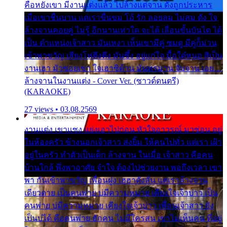
คือหยังเขา มีงานแต่งแล้ว ไปล้างแต่จาน ดั่งถูกประหาร
เมื่อเขาชื่นบาน แต่เราขื่นขม โอ้ รัก ลอยลม ไม่สม ดัง ใจ
ล้างจานคอยคู่ ไม่รู้ อีกนานเท่าใด จะได้ เลื่อนขั้นบันได ได้
เป็น ตำแหน่งเจ้าสาว มันเหงา เห็นเขามีคู่ ซมดู มีคู่ก็ม่วน
เข้าพาขวัญ เสียงโห่ตึงตึง มันซึ้ง อยู่แก่ใจ มื้อใด๋หนอ สิเป็น
งานเฮา มัวซอยเขา ใจเฮาซิด้าน มันทรมาน จับจาน เอย…
ล้างจานในงานแต่ง - Cover Ver. (ซาวด์ดนตรี)
(KARAOKE)
27 views • 03.08.2569
งานแต่ง เขาแซง แย่งเอาไปก่อน หัวใจอาวรณ์ มาซ่อน อยู่
ในห้องครัว ข้างนอกเจ้าสาว ส่งยิ้ม ให้คนไปทั่ว แต่เรา เฝ้า
อยู่ในครัว ทำตัวเป็นเด็ก ล้างจาน ในเมื่อ เจ้าสาว คือคน
บ้านใกล้ พึ่งพาอาศัย จำใจ ต้องไปช่วยงาน พอถึงเวลา เขา
พา กันเข้าพาขวัญ เพื่อนฝูง เฮฮาดังลั่น แต่เราล้างจาน
เดียวดาย เป็นคนพ่าย บ่มีความหมาย เคียงใจเจ้าบ่าว เป็น
คนพ่าย บ่มีความหมาย เคียงใจเจ้าบ่าว เพื่อนเจ้าสาว ยัง
เป็นบ่ได้ คือคนพ่าย ฮักคน ไม่มีใครสน เขาไม่เห็นคน ที่อยู่