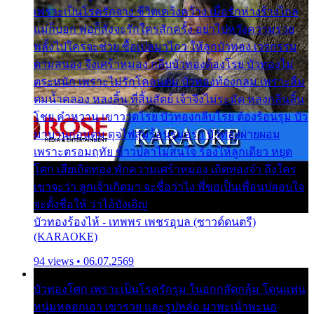
เพราะเป็นโรครักจาง ชีวิตเคว้งคว้าง เมื่อรักห่างร้างไกล
แม่ก็บอก พ่อก็สั่งจะรักใครสักครั้ง อย่าไปหวังความรวย
พลั้งไปใครจะช่วย ซื้อเปลมาไกว ให้ลูกบัวทอง เวรกรรม
ตามสนอง จึงเศร้าหมอง กลีบบัวทองต้องโรย บัวทองไม่
ตระหนัก เพราะไม่รักโคลนตม บัวทองท้องกลม เพราะลืม
ตมน้ำคลอง หลงลิ้น ที่สิ้นสัตย์ เจ้าจึงไม่ระมัด หลงกลิ่นลิ้น
โชย คำหวาน เขาวาดโรย บัวทองกลีบโรย ต้องร้อนรุม บัว
มาบานก่อนตูม ดุจไฟสุมร้อนรุมอุรา บัวทองผ่ายผอม
เพราะตรอมฤทัย ข้าวปลาไม่สนใจ ร้องไห้ลูกเดียว หยุด
โศก เสียเถิดทอง พักความเศร้าหมอง เถิดทองจ๋า ถึงใคร
เขาจะว่า ลูกเจ้าเกิดมา จะชื่อว่าไง พี่ขอเป็นเพื่อนปลอบใจ
จะตั้งชื่อให้ ว่าไอ้บังเอิญ
บัวทองร้องไห้ - เทพพร เพชรอุบล (ซาวด์ดนตรี)
(KARAOKE)
94 views • 06.07.2569
บัวทองโศก เพราะเป็นโรครักรุม ในอกกลัดกลุ้ม โดนแฟน
หนุ่มหลอกเอา เขารวย และรูปหล่อ มาพะเน้าพะนอ