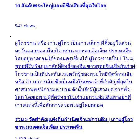
10 อันดับพระใหญ่และมีชื่อเสียงที่สุดในโลก
947 views
ผู่โถวซาน หรือ เกาะผู่โถว เป็นเกาะเล็กๆ ที่ตั้งอยู่ในส่วน
ตะวันออกของเมืองโจวซาน มณฑลเจ้อเจียง ประเทศจีน
โดยอยู่ทางตอนใต้ของนครเซี่ยงไฮ้ ผู่โถวซานเป็น 1 ใน 4
พุทธคีรีหรือภูเขาศักดิ์สิทธิ์ของจีน ชาวพุทธจีนเชื่อกันว่าผู่
โถวซานเป็นที่ประทับและตรัสรู้ของพระโพธิสัตว์กวนอิม
หรือเจ้าแม่กวนอิม ซึ่งเป็นหนึ่งในเทพเจ้าที่สำคัญที่สุดใน
ศาสนาพุทธนิกายมหายาน ดังนั้นจึงมีผู้แสวงบุญจากทั่ว
โลก โดยเฉพาะผู้ที่ศรัทธาในเจ้าแม่กวนอิมเดินทางมาที่
เกาะแห่งนี้เพื่อสักการะขอพรอยู่โดยตลอด
รวม 5 วัดสำคัญแห่งถิ่นกำเนิดเจ้าแม่กวนอิม | เกาะผู่โถว
ซาน มณฑลเจ้อเจียง ประเทศจีน
1,530 views