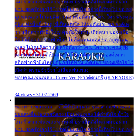
ไมตรี จากแฟนเพลง ทุกทุกที่ ปราณีหลั่งไหล ผมขอฝาก
นาม ยอดรักเอาไว้ โปรดเป็นแรงใจ อย่างนี้เรื่อยไป ขอ อยู่
คู่แฟนเพลง ไม่เคยคิดว่าเก่ง หรือดังกว่าใคร..ใคร พระคุณ
ผู้ฟัง เท่านั้นยิ่งใหญ่ ที่เป็นแรงใจ ให้ผมดังมา.. ขอ องค์เท
วา สถิตฟากฟ้ายิ่งใหญ่ คุ้มภัยให้ท่าน เถิดหนา ขอจงเชื่อ
ใจ ไว้เถิดว่า ตราบชั่วชีวา ไม่ลืมแฟนเพลง ขอ อยู่คู่แฟน
เพลง ไม่เคยคิดว่าเก่ง หรือดังกว่าใคร..ใคร พระคุณผู้ฟัง
เท่านั้นยิ่งใหญ่ ที่เป็นแรงใจ ให้ผมดังมา.. ขอ องค์เทวา
สถิตฟากฟ้ายิ่งใหญ่ คุ้มภัยให้ท่าน เถิดหนา ขอจงเชื่อใจ ไว้
เถิดว่า ตราบชั่วชีวา ไม่ลืมแฟนเพลง
ขอบคุณแฟนเพลง - Cover Ver. (ซาวด์ดนตรี) (KARAOKE)
34 views • 31.07.2569
ขอ กราบ ขอบคุณ.... ที่ได้รับไออุ่น การุณ จากแฟน เพลง
ผมแสนชื่นใจ หายวังเวง เมื่อแฟนเพลง ให้กำลังใจ น้ำใจ
ไมตรี จากแฟนเพลง ทุกทุกที่ ปราณีหลั่งไหล ผมขอฝาก
นาม ยอดรักเอาไว้ โปรดเป็นแรงใจ อย่างนี้เรื่อยไป ขอ อยู่