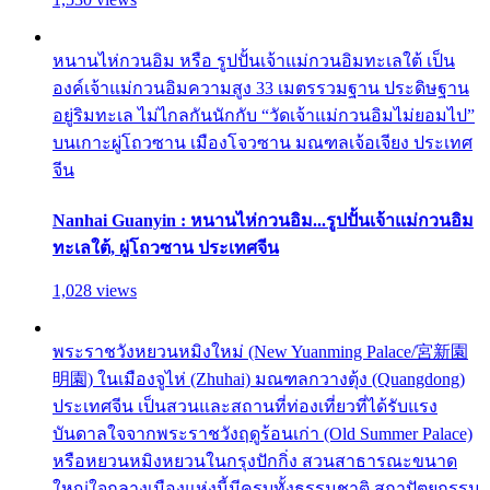
หนานไห่กวนอิม หรือ รูปปั้นเจ้าแม่กวนอิมทะเลใต้ เป็น
องค์เจ้าแม่กวนอิมความสูง 33 เมตรรวมฐาน ประดิษฐาน
อยู่ริมทะเล ไม่ไกลกันนักกับ “วัดเจ้าแม่กวนอิมไม่ยอมไป”
บนเกาะผู่โถวซาน เมืองโจวซาน มณฑลเจ้อเจียง ประเทศ
จีน
Nanhai Guanyin : หนานไห่กวนอิม...รูปปั้นเจ้าแม่กวนอิม
ทะเลใต้, ผู่โถวซาน ประเทศจีน
1,028 views
พระราชวังหยวนหมิงใหม่ (New Yuanming Palace/宮新園
明園) ในเมืองจูไห่ (Zhuhai) มณฑลกวางตุ้ง (Quangdong)
ประเทศจีน เป็นสวนและสถานที่ท่องเที่ยวที่ได้รับแรง
บันดาลใจจากพระราชวังฤดูร้อนเก่า (Old Summer Palace)
หรือหยวนหมิงหยวนในกรุงปักกิ่ง สวนสาธารณะขนาด
ใหญ่ใจกลางเมืองแห่งนี้มีครบทั้งธรรมชาติ สถาปัตยกรรม