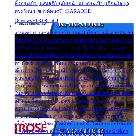
หิ้วกระเป๋า | แสงสุรีย์ รุ่งโรจน์ - แย่งกระเป๋า | เตือนใจ บุญ
พระรักษา (ซาวด์ดนตรี) (KARAOKE)
18 views • 03.08.2569
งานแต่ง เขาแซง แย่งเอาไปก่อน หัวใจอาวรณ์ มาซ่อน อยู่
ในห้องครัว ข้างนอกเจ้าสาว ส่งยิ้ม ให้คนไปทั่ว แต่เรา เฝ้า
อยู่ในครัว ทำตัวเป็นเด็ก ล้างจาน ในเมื่อ เจ้าสาว คือคน
บ้านใกล้ พึ่งพาอาศัย จำใจ ต้องไปช่วยงาน พอถึงเวลา เขา
พา กันเข้าพาขวัญ เพื่อนฝูง เฮฮาดังลั่น แต่เราล้างจาน
เดียวดาย เป็นคนพ่าย บ่มีความหมาย เคียงใจเจ้าบ่าว เป็น
คนพ่าย บ่มีความหมาย เคียงใจเจ้าบ่าว เพื่อนเจ้าสาว ยัง
เป็นบ่ได้ คือคนพ่าย ฮักคน ไม่มีใครสน เขาไม่เห็นคน ที่อยู่
ในครัว เจ้าสาว ก็มัวแต่งตัว สวยเด่น นั่งเคียงเจ้าบ่าว ที่เขา
เฝ้าคอย ใจเต้น หัวใจของเรา ลำเค็ญ ใครจะมองเห็น
ความใน ใจ เศร้า มันร้าวระบม ต้องมาขื่นขม เศร้าตรม
ท่ามความสุขี ช่วยงานเขาแต่ง แต่เรา แล้งมาหลายปี
เมื่อไรหนอจะ โชคดี ได้มีพิธีวิวาห์ หัวใจหล้า คอยไปคอย
มา คือหน้าที่เก่า หัวใจหล้า คอยไปคอยมา คือหน้าที่เก่า