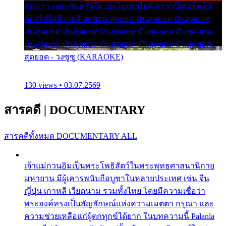
สองเรา เจอะกันครั้งใด เธอไม่เคยไยดี คราวนี้เธอยิ้มให้
ต้องให้ใส่ลีวายส์ สุดยอด สุดยอด มันสุดยอด มันสุดยอด
มันสุดยอด มันสุดยอด มันสุดยอด มันสุดยอด มันสุดยอด
มันสุดยอด มันสุดยอด มันสุดยอด มันสุดยอด มันสุดยอด
สุดยอด - วงซูซู (KARAOKE)
130 views • 03.07.2569
สารคดี
|
DOCUMENTARY
สารคดีทั้งหมด
DOCUMENTARY ALL
เจ้าแม่กวนอิมเป็นพระโพธิสัตว์ในพระพุทธศาสนานิกาย
มหายาน มีผู้เคารพนับถือบูชาในหลายประเทศ เช่น จีน
ญี่ปุ่น เกาหลี เวียดนาม รวมทั้งไทย โดยมีความเชื่อว่า
พระองค์ทรงเป็นสัญลักษณ์แห่งความเมตตา กรุณา และ
ความช่วยเหลือแก่ผู้ตกทุกข์ได้ยาก ในบทความนี้ Palanla