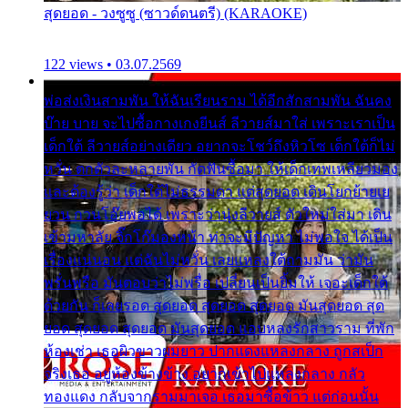
สุดยอด - วงซูซู (ซาวด์ดนตรี) (KARAOKE)
122 views • 03.07.2569
พ่อส่งเงินสามพัน ให้ฉันเรียนราม ได้อีกสักสามพัน ฉันคง
บ๊าย บาย จะไปซื้อกางเกงยีนส์ ลีวายส์มาใส่ เพราะเราเป็น
เด็กใต้ ลีวายส์อย่างเดียว อยากจะโชว์ถึงหิวโซ เด็กใต้ก็ไม่
หวั่น ตกตัวละหลายพัน กัดฟันซื้อมา ให้เด็กเทพเหลียวมอง
และต้องรู้ว่า เด็กใต้ไม่ธรรมดา แต่สุดยอด เดินโยกย้ายเย
ยวน กวนโอ๊ยพอได้ เพราะว่านุ่งลีวายส์ ตัวใหม่ใส่มา เดิน
เข้ามหาลัย จิ๊กโก๊มองหน้า ท่าจะมีปัญหา ไม่พอใจ ได้เป็น
เรื่องแน่นอน แต่ฉันไม่หวั่น เลยแหลงใต้ถามมัน ว่ามัน
พรั่นพรือ มันตอบว่าไม่พรื่อ เปลี่ยนเป็นยิ้มให้ เจอะเด็กใต้
ด้วยกัน ก็เลยรอด สุดยอด สุดยอด สุดยอด มันสุดยอด สุด
ยอด สุดยอด สุดยอด มันสุดยอด แอบหลงรักสาวราม ที่พัก
ห้องเช่า เธอผิวขาวผมยาว ปากแดงแหลงกลาง ถูกสเป็ก
จริงเธอ อยู่ห้องข้างข้าง อยากเข้าไปแหลงกลาง กลัว
ทองแดง กลับจากรามมาเจอ เธอมาซื้อข้าว แต่ก่อนนั้น