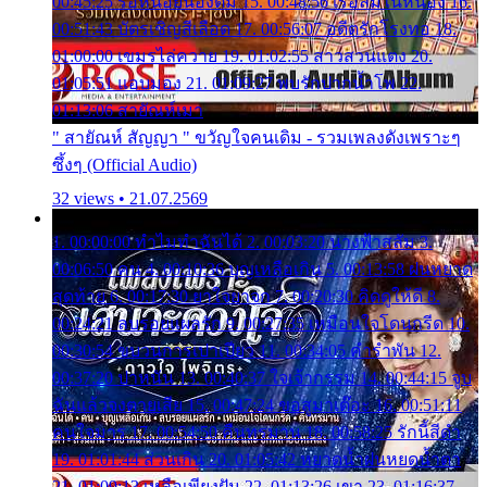
00:45:25 รอหน่อยน้องติ๋ม 15. 00:48:56 เรือล่มในหนอง 16.
00:51:43 บัตรเชิญสีเลือด 17. 00:56:07 อดีตรักโรงทอ 18.
01:00:00 เขมรไล่ควาย 19. 01:02:55 สาวสวนแตง 20.
01:05:51 แอบมอง 21. 01:09:27 พบรักปากน้ำโพ 22.
01:13:06 สายัณห์เมา
" สายัณห์ สัญญา " ขวัญใจคนเดิม - รวมเพลงดังเพราะๆ
ซึ้งๆ (Official Audio)
32 views • 21.07.2569
1. 00:00:00 ทำไมทำฉันได้ 2. 00:03:20 นางฟ้าสลัม 3.
00:06:50 คน 4. 00:10:36 บุญเหลือเกิน 5. 00:13:58 ฝนหยาด
สุดท้าย 6. 00:17:30 ยาใจยาจก 7. 00:20:30 คิดดูให้ดี 8.
00:24:21 ลบรอยแผลรัก 9. 00:27:35 เหมือนใจโดนกรีด 10.
00:30:54 ขบวนการเปาเปียว 11. 00:34:05 คำรำพัน 12.
00:37:20 ปาหนัน 13. 00:40:37 ใจเจ้ากรรม 14. 00:44:15 จูบ
ฉันแล้วจงตายเสีย 15. 00:47:24 ขอสูมาเต๊อะ 16. 00:51:11
คนใจมาร 17. 00:54:50 คืนทรมาน 18. 00:58:25 รักนี้สีดำ
19. 01:01:44 ส่วนเกิน 20. 01:05:42 หยาดน้ำฝนหยดน้ำตา
21. 01:09:13 เหลือเพียงฝัน 22. 01:13:26 เขา 23. 01:16:37