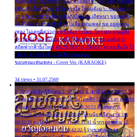
คู่แฟนเพลง ไม่เคยคิดว่าเก่ง หรือดังกว่าใคร..ใคร พระคุณ
ผู้ฟัง เท่านั้นยิ่งใหญ่ ที่เป็นแรงใจ ให้ผมดังมา.. ขอ องค์เท
วา สถิตฟากฟ้ายิ่งใหญ่ คุ้มภัยให้ท่าน เถิดหนา ขอจงเชื่อ
ใจ ไว้เถิดว่า ตราบชั่วชีวา ไม่ลืมแฟนเพลง ขอ อยู่คู่แฟน
เพลง ไม่เคยคิดว่าเก่ง หรือดังกว่าใคร..ใคร พระคุณผู้ฟัง
เท่านั้นยิ่งใหญ่ ที่เป็นแรงใจ ให้ผมดังมา.. ขอ องค์เทวา
สถิตฟากฟ้ายิ่งใหญ่ คุ้มภัยให้ท่าน เถิดหนา ขอจงเชื่อใจ ไว้
เถิดว่า ตราบชั่วชีวา ไม่ลืมแฟนเพลง
ขอบคุณแฟนเพลง - Cover Ver. (KARAOKE)
34 views • 31.07.2569
1. 00:00:00 ยินดีรับเดน 2. 00:03:44 น้ำตาอีสาน 3. 00:07:51
กิ่งทองใบหยก 4. 00:10:35 น้ำนิ่งไหลลึก 5. 00:13:49 ลานรัก
ลานเท 6. 00:17:06 จำใจจาก 7. 00:20:53 คืนฝนตก 8.
00:25:16 น้ำลงเดือนยี่ 9. 00:28:47 โสนน้อยเรือนงาม 10.
00:32:29 ตอไม้ที่ตายแล้ว 11. 00:35:41 น้ำกรดแช่เย็น 12.
00:39:08 อยากฟังซ้ำ 13. 00:42:32 รู้ว่าเขาหลอก 14.