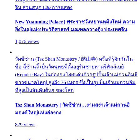
จีน สวนสนุก และการแสดง
New Yuanming Palace | พระราชวังหยวนหมิงใหม่ ความ
ยิ่งใหญ่แห่งประวัติศาสตร์ มณฑลกวางตุ้ง ประเทศจีน
1,076 views
วัดซีซ่าน (Tsz Shan Monastery / 慈山寺) หรือที่รู้จักกันใน
ชื่อ ฉี่ซ้านจี๋ เป็นวัดพุทธที่ตั้งอยู่ริมชายหาดรีพัลส์เบย์
(Repulse Bay) ในฮ่องกง โดดเด่นด้วยรูปปั้นเจ้าแม่กวนอิมสี
ขาวขนาดใหญ่ สูงถึง 76 เมตร ซึ่งเป็นรูปปั้นเจ้าแม่กวนอิม
ที่สูงเป็นอันดับต้นๆ ของโลก
Tsz Shan Monastery | วัดซีซ่าน…งามสง่าเจ้าแม่กวนอิ
มองค์ใหญ่แห่งฮ่องกง
829 views