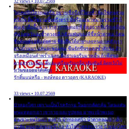
32 views • 10.07.2569
ไม่เคยรักใครแน่หรือ อยากเชื่อถือก็ไม่กล้า ติ๋มใช่คนสวย
ตรึงใจ ติ๋มใช่งามซึ้งตรึงตรา พี่หรือจะมาหมายร่วมชีวี ก็
คนเขาลืออื้อฉาว ว่าสาวๆรุมตอมพี่ ติ๋มอยากรับรักเหมือน
กัน แต่หวั่นจะช้ำดวงฤดี กลัวแฟนของพี่ชี้หน้าด่าทอ ก็คน
ชื่อต๋อยต้อยตุ้มตุ๋ยต่าย พี่ยังลืมได้ง่ายๆเลยหนอ แค่ตัวเรา
สาวบ้านนา แสนจะซอมซ่อ ขืนรักขืนรอคงช้ำสักวัน ถ้า
จริงเหมือนคำพร่ำเฉลย พี่อย่าเฉยรีบมาหมั้น ถ้าพี่สู่ขอ
ตามธรรมเนียม ติ๋มจะเตรียมรับเกลียวสัมพันธ์ ผิดหวังไม่
หวั่นขอยอมได้เคียง
รักติ๋มแน่หรือ - หงษ์ทอง ดาวอุดร (KARAOKE)
33 views • 10.07.2569
บัวทองโศก เพราะเป็นโรครักรุม ในอกกลัดกลุ้ม โดนแฟน
หนุ่มหลอกเอา เขารวย และรูปหล่อ มาพะเน้าพะนอ
ออเซาะจนใจเบา สงสาร บัวทองเศร้า น้ำตาคลอเบ้า เฝ้า
อาลัย หนุ่มรูปหล่อหนีไกล หัวใจบัวทองระรวย บัวทองโศก