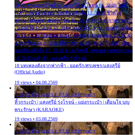
24:27 สามเณรกำพร้า - แสงสุรีย์ รุ่งโรจน์ 10. 28:08 ไม่มี
เวลาไปหาเมียน้อย - ยอดรัก สลักใจ 11. 31:29 ชีวิตไอ้
ธรรม - ศรเพชร ศรสุพรรณ 12. 35:26 ทหารอากาศขาดรัก
- แสงสุรีย์ รุ่งโรจน์ 13. 39:01 คนหัวใจโทรม - ยอดรัก สลัก
ใจ 14. 42:49 ไอ้หวังตายแน่ - ศรเพชร ศรสุพรรณ 15. 46:35
ธาตุแท้ของเธอ - แสงสุรีย์ รุ่งโรจน์ 16. 49:57 กำนันกำใน -
ยอดรัก สลักใจ 17. 52:29 สาวบริสุทธิ์ - ศรเพชร ศรสุพรรณ
18. 56:05 แต๋วจ๋า - แสงสุรีย์ รุ่งโรจน์
18 บทเพลงดังจากฟากฟ้า - ยอดรัก/ศรเพชร/แสงสุรีย์
(Official Audio)
19 views • 04.08.2569
1. 00:00 หิ้วกระเป๋า 2. 03:30 แย่งกระเป๋า
หิ้วกระเป๋า | แสงสุรีย์ รุ่งโรจน์ - แย่งกระเป๋า | เตือนใจ บุญ
พระรักษา (KARAOKE)
19 views • 03.08.2569
1. 00:00 หิ้วกระเป๋า 2. 03:30 แย่งกระเป๋า