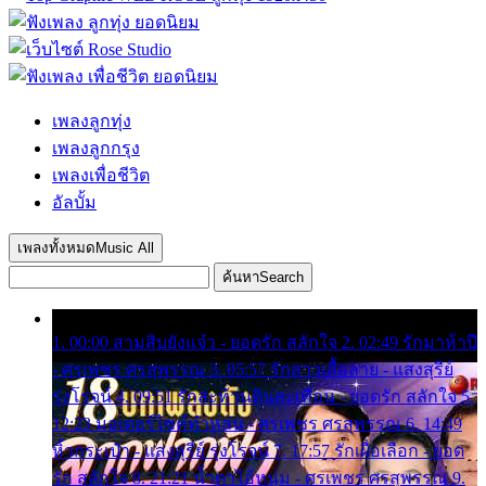
เพลงลูกทุ่ง
เพลงลูกกรุง
เพลงเพื่อชีวิต
อัลบั้ม
เพลงทั้งหมด
Music All
ค้นหา
Search
1. 00:00 สามสิบยังแจ๋ว - ยอดรัก สลักใจ 2. 02:49 รักมาห้าปี
- ศรเพชร ศรสุพรรณ 3. 05:57 รักสาวเสื้อลาย - แสงสุรีย์
รุ่งโรจน์ 4. 09:51 รักสะท้านดินสะเทือน - ยอดรัก สลักใจ 5.
12:23 มอเตอร์ไซค์ทำหล่น - ศรเพชร ศรสุพรรณ 6. 14:49
หิ้วกระเป๋า - แสงสุรีย์ รุ่งโรจน์ 7. 17:57 รักเผื่อเลือก - ยอด
รัก สลักใจ 8. 21:21 น้ำตาไอ้หนุ่ม - ศรเพชร ศรสุพรรณ 9.