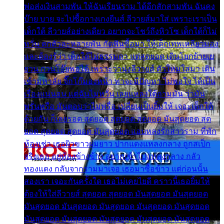
พ่อส่งเงินสามพัน ให้ฉันเรียนราม ได้อีกสักสามพัน ฉันคง
บ๊าย บาย จะไปซื้อกางเกงยีนส์ ลีวายส์มาใส่ เพราะเราเป็น
เด็กใต้ ลีวายส์อย่างเดียว อยากจะโชว์ถึงหิวโซ เด็กใต้ก็ไม่
หวั่น ตกตัวละหลายพัน กัดฟันซื้อมา ให้เด็กเทพเหลียวมอง
และต้องรู้ว่า เด็กใต้ไม่ธรรมดา แต่สุดยอด เดินโยกย้ายเย
ยวน กวนโอ๊ยพอได้ เพราะว่านุ่งลีวายส์ ตัวใหม่ใส่มา เดิน
เข้ามหาลัย จิ๊กโก๊มองหน้า ท่าจะมีปัญหา ไม่พอใจ ได้เป็น
เรื่องแน่นอน แต่ฉันไม่หวั่น เลยแหลงใต้ถามมัน ว่ามัน
พรั่นพรือ มันตอบว่าไม่พรื่อ เปลี่ยนเป็นยิ้มให้ เจอะเด็กใต้
ด้วยกัน ก็เลยรอด สุดยอด สุดยอด สุดยอด มันสุดยอด สุด
ยอด สุดยอด สุดยอด มันสุดยอด แอบหลงรักสาวราม ที่พัก
ห้องเช่า เธอผิวขาวผมยาว ปากแดงแหลงกลาง ถูกสเป็ก
จริงเธอ อยู่ห้องข้างข้าง อยากเข้าไปแหลงกลาง กลัว
ทองแดง กลับจากรามมาเจอ เธอมาซื้อข้าว แต่ก่อนนั้น
สองเรา เจอะกันครั้งใด เธอไม่เคยไยดี คราวนี้เธอยิ้มให้
ต้องให้ใส่ลีวายส์ สุดยอด สุดยอด มันสุดยอด มันสุดยอด
มันสุดยอด มันสุดยอด มันสุดยอด มันสุดยอด มันสุดยอด
มันสุดยอด มันสุดยอด มันสุดยอด มันสุดยอด มันสุดยอด