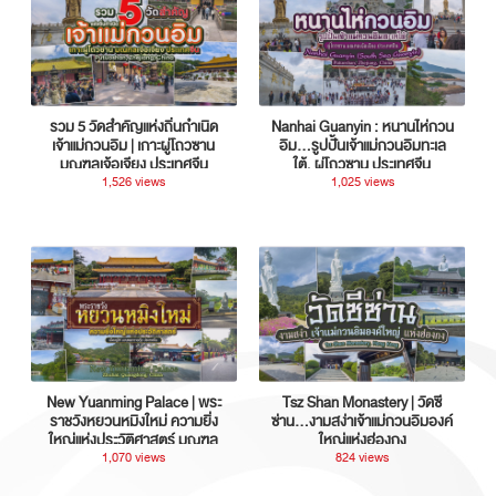
รวม 5 วัดสำคัญแห่งถิ่นกำเนิด
Nanhai Guanyin : หนานไห่กวน
เจ้าแม่กวนอิม | เกาะผู่โถวซาน
อิม...รูปปั้นเจ้าแม่กวนอิมทะเล
มณฑลเจ้อเจียง ประเทศจีน
ใต้, ผู่โถวซาน ประเทศจีน
1,526 views
1,025 views
New Yuanming Palace | พระ
Tsz Shan Monastery | วัดซี
ราชวังหยวนหมิงใหม่ ความยิ่ง
ซ่าน…งามสง่าเจ้าแม่กวนอิมองค์
ใหญ่แห่งประวัติศาสตร์ มณฑล
ใหญ่แห่งฮ่องกง
กวางตุ้ง ประเทศจีน
1,070 views
824 views