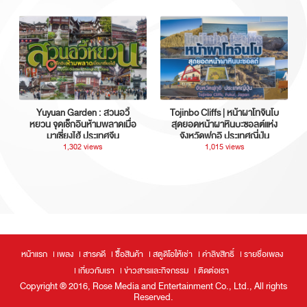
Yuyuan Garden : สวนอวี้
Tojinbo Cliffs | หน้าผาโทจินโบ
หยวน จุดเช็กอินห้ามพลาดเมื่อ
สุดยอดหน้าผาหินบะซอลต์แห่ง
มาเซี่ยงไฮ้ ประเทศจีน
จังหวัดฟุกุอิ ประเทศญี่ปุ่น
1,302 views
1,015 views
หน้าแรก
เพลง
สารคดี
ซื้อสินค้า
สตูดิโอให้เช่า
ค่าลิขสิทธิ์
รายชื่อเพลง
เกี่ยวกับเรา
ข่าวสารและกิจกรรม
ติดต่อเรา
Copyright ® 2016, Rose Media and Entertainment Co., Ltd., All rights
Reserved.