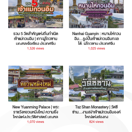
รวม 5 วัดสำคัญแห่งถิ่นกำเนิด
Nanhai Guanyin : หนานไห่กวน
เจ้าแม่กวนอิม | เกาะผู่โถวซาน
อิม...รูปปั้นเจ้าแม่กวนอิมทะเล
มณฑลเจ้อเจียง ประเทศจีน
ใต้, ผู่โถวซาน ประเทศจีน
1,526 views
1,025 views
New Yuanming Palace | พระ
Tsz Shan Monastery | วัดซี
ราชวังหยวนหมิงใหม่ ความยิ่ง
ซ่าน…งามสง่าเจ้าแม่กวนอิมองค์
ใหญ่แห่งประวัติศาสตร์ มณฑล
ใหญ่แห่งฮ่องกง
กวางตุ้ง ประเทศจีน
1,070 views
824 views