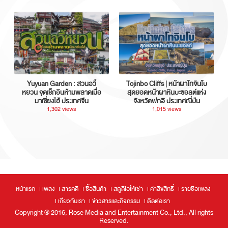
Yuyuan Garden : สวนอวี้
Tojinbo Cliffs | หน้าผาโทจินโบ
หยวน จุดเช็กอินห้ามพลาดเมื่อ
สุดยอดหน้าผาหินบะซอลต์แห่ง
มาเซี่ยงไฮ้ ประเทศจีน
จังหวัดฟุกุอิ ประเทศญี่ปุ่น
1,302 views
1,015 views
หน้าแรก
เพลง
สารคดี
ซื้อสินค้า
สตูดิโอให้เช่า
ค่าลิขสิทธิ์
รายชื่อเพลง
เกี่ยวกับเรา
ข่าวสารและกิจกรรม
ติดต่อเรา
Copyright ® 2016, Rose Media and Entertainment Co., Ltd., All rights
Reserved.