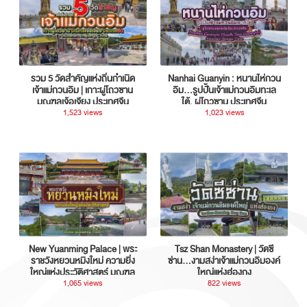
รวม 5 วัดสำคัญแห่งถิ่นกำเนิด
Nanhai Guanyin : หนานไห่กวน
เจ้าแม่กวนอิม | เกาะผู่โถวซาน
อิม...รูปปั้นเจ้าแม่กวนอิมทะเล
มณฑลเจ้อเจียง ประเทศจีน
ใต้, ผู่โถวซาน ประเทศจีน
1,523 views
1,023 views
New Yuanming Palace | พระ
Tsz Shan Monastery | วัดซี
ราชวังหยวนหมิงใหม่ ความยิ่ง
ซ่าน…งามสง่าเจ้าแม่กวนอิมองค์
ใหญ่แห่งประวัติศาสตร์ มณฑล
ใหญ่แห่งฮ่องกง
กวางตุ้ง ประเทศจีน
1,065 views
822 views