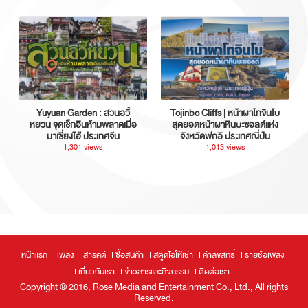
Yuyuan Garden : สวนอวี้
Tojinbo Cliffs | หน้าผาโทจินโบ
หยวน จุดเช็กอินห้ามพลาดเมื่อ
สุดยอดหน้าผาหินบะซอลต์แห่ง
มาเซี่ยงไฮ้ ประเทศจีน
จังหวัดฟุกุอิ ประเทศญี่ปุ่น
1,301 views
1,013 views
หน้าแรก
เพลง
สารคดี
ซื้อสินค้า
สตูดิโอให้เช่า
ค่าลิขสิทธิ์
รายชื่อเพลง
เกี่ยวกับเรา
ข่าวสารและกิจกรรม
ติดต่อเรา
Copyright ® 2016, Rose Media and Entertainment Co., Ltd., All rights
Reserved.