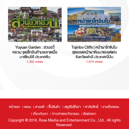
Yuyuan Garden : สวนอวี้
Tojinbo Cliffs | หน้าผาโทจินโบ
หยวน จุดเช็กอินห้ามพลาดเมื่อ
สุดยอดหน้าผาหินบะซอลต์แห่ง
มาเซี่ยงไฮ้ ประเทศจีน
จังหวัดฟุกุอิ ประเทศญี่ปุ่น
1,302 views
1,014 views
หน้าแรก
เพลง
สารคดี
ซื้อสินค้า
สตูดิโอให้เช่า
ค่าลิขสิทธิ์
รายชื่อเพลง
เกี่ยวกับเรา
ข่าวสารและกิจกรรม
ติดต่อเรา
Copyright ® 2016, Rose Media and Entertainment Co., Ltd., All rights
Reserved.