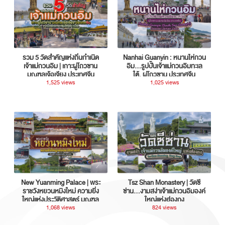
รวม 5 วัดสำคัญแห่งถิ่นกำเนิด
Nanhai Guanyin : หนานไห่กวน
เจ้าแม่กวนอิม | เกาะผู่โถวซาน
อิม...รูปปั้นเจ้าแม่กวนอิมทะเล
มณฑลเจ้อเจียง ประเทศจีน
ใต้, ผู่โถวซาน ประเทศจีน
1,525 views
1,025 views
New Yuanming Palace | พระ
Tsz Shan Monastery | วัดซี
ราชวังหยวนหมิงใหม่ ความยิ่ง
ซ่าน…งามสง่าเจ้าแม่กวนอิมองค์
ใหญ่แห่งประวัติศาสตร์ มณฑล
ใหญ่แห่งฮ่องกง
กวางตุ้ง ประเทศจีน
1,068 views
824 views