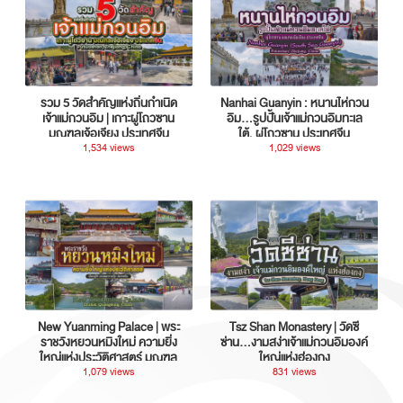
รวม 5 วัดสำคัญแห่งถิ่นกำเนิด
Nanhai Guanyin : หนานไห่กวน
เจ้าแม่กวนอิม | เกาะผู่โถวซาน
อิม...รูปปั้นเจ้าแม่กวนอิมทะเล
มณฑลเจ้อเจียง ประเทศจีน
ใต้, ผู่โถวซาน ประเทศจีน
1,534 views
1,029 views
New Yuanming Palace | พระ
Tsz Shan Monastery | วัดซี
ราชวังหยวนหมิงใหม่ ความยิ่ง
ซ่าน…งามสง่าเจ้าแม่กวนอิมองค์
ใหญ่แห่งประวัติศาสตร์ มณฑล
ใหญ่แห่งฮ่องกง
กวางตุ้ง ประเทศจีน
1,079 views
831 views