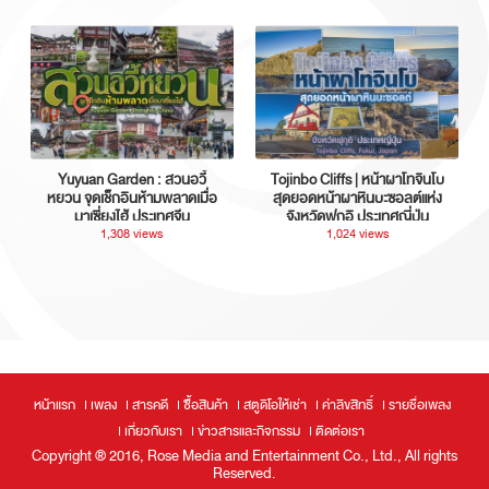
Yuyuan Garden : สวนอวี้
Tojinbo Cliffs | หน้าผาโทจินโบ
หยวน จุดเช็กอินห้ามพลาดเมื่อ
สุดยอดหน้าผาหินบะซอลต์แห่ง
มาเซี่ยงไฮ้ ประเทศจีน
จังหวัดฟุกุอิ ประเทศญี่ปุ่น
1,308 views
1,024 views
หน้าแรก
เพลง
สารคดี
ซื้อสินค้า
สตูดิโอให้เช่า
ค่าลิขสิทธิ์
รายชื่อเพลง
เกี่ยวกับเรา
ข่าวสารและกิจกรรม
ติดต่อเรา
Copyright ® 2016, Rose Media and Entertainment Co., Ltd., All rights
Reserved.