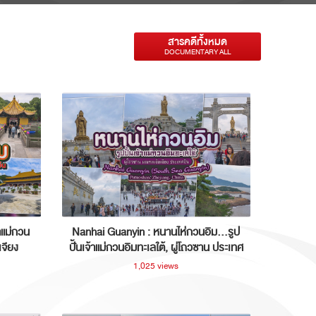
สารคดีทั้งหมด
DOCUMENTARY ALL
าแม่กวน
Nanhai Guanyin : หนานไห่กวนอิม...รูป
เจียง
ปั้นเจ้าแม่กวนอิมทะเลใต้, ผู่โถวซาน ประเทศ
จีน
1,025 views