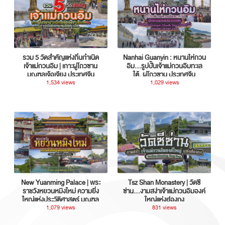
รวม 5 วัดสำคัญแห่งถิ่นกำเนิด
Nanhai Guanyin : หนานไห่กวน
เจ้าแม่กวนอิม | เกาะผู่โถวซาน
อิม...รูปปั้นเจ้าแม่กวนอิมทะเล
มณฑลเจ้อเจียง ประเทศจีน
ใต้, ผู่โถวซาน ประเทศจีน
1,534 views
1,029 views
New Yuanming Palace | พระ
Tsz Shan Monastery | วัดซี
ราชวังหยวนหมิงใหม่ ความยิ่ง
ซ่าน…งามสง่าเจ้าแม่กวนอิมองค์
ใหญ่แห่งประวัติศาสตร์ มณฑล
ใหญ่แห่งฮ่องกง
กวางตุ้ง ประเทศจีน
1,079 views
831 views