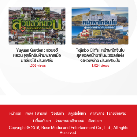
Yuyuan Garden : สวนอวี้
Tojinbo Cliffs | หน้าผาโทจินโบ
หยวน จุดเช็กอินห้ามพลาดเมื่อ
สุดยอดหน้าผาหินบะซอลต์แห่ง
มาเซี่ยงไฮ้ ประเทศจีน
จังหวัดฟุกุอิ ประเทศญี่ปุ่น
1,308 views
1,024 views
หน้าแรก
เพลง
สารคดี
ซื้อสินค้า
สตูดิโอให้เช่า
ค่าลิขสิทธิ์
รายชื่อเพลง
เกี่ยวกับเรา
ข่าวสารและกิจกรรม
ติดต่อเรา
Copyright ® 2016, Rose Media and Entertainment Co., Ltd., All rights
Reserved.