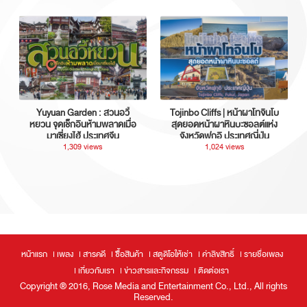
Yuyuan Garden : สวนอวี้
Tojinbo Cliffs | หน้าผาโทจินโบ
หยวน จุดเช็กอินห้ามพลาดเมื่อ
สุดยอดหน้าผาหินบะซอลต์แห่ง
มาเซี่ยงไฮ้ ประเทศจีน
จังหวัดฟุกุอิ ประเทศญี่ปุ่น
1,309 views
1,024 views
หน้าแรก
เพลง
สารคดี
ซื้อสินค้า
สตูดิโอให้เช่า
ค่าลิขสิทธิ์
รายชื่อเพลง
เกี่ยวกับเรา
ข่าวสารและกิจกรรม
ติดต่อเรา
Copyright ® 2016, Rose Media and Entertainment Co., Ltd., All rights
Reserved.