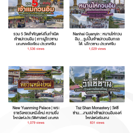
รวม 5 วัดสำคัญแห่งถิ่นกำเนิด
Nanhai Guanyin : หนานไห่กวน
เจ้าแม่กวนอิม | เกาะผู่โถวซาน
อิม...รูปปั้นเจ้าแม่กวนอิมทะเล
มณฑลเจ้อเจียง ประเทศจีน
ใต้, ผู่โถวซาน ประเทศจีน
1,536 views
1,029 views
New Yuanming Palace | พระ
Tsz Shan Monastery | วัดซี
ราชวังหยวนหมิงใหม่ ความยิ่ง
ซ่าน…งามสง่าเจ้าแม่กวนอิมองค์
ใหญ่แห่งประวัติศาสตร์ มณฑล
ใหญ่แห่งฮ่องกง
กวางตุ้ง ประเทศจีน
1,079 views
831 views