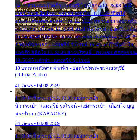
24:27 สามเณรกำพร้า - แสงสุรีย์ รุ่งโรจน์ 10. 28:08 ไม่มี
เวลาไปหาเมียน้อย - ยอดรัก สลักใจ 11. 31:29 ชีวิตไอ้
ธรรม - ศรเพชร ศรสุพรรณ 12. 35:26 ทหารอากาศขาดรัก
- แสงสุรีย์ รุ่งโรจน์ 13. 39:01 คนหัวใจโทรม - ยอดรัก สลัก
ใจ 14. 42:49 ไอ้หวังตายแน่ - ศรเพชร ศรสุพรรณ 15. 46:35
ธาตุแท้ของเธอ - แสงสุรีย์ รุ่งโรจน์ 16. 49:57 กำนันกำใน -
ยอดรัก สลักใจ 17. 52:29 สาวบริสุทธิ์ - ศรเพชร ศรสุพรรณ
18. 56:05 แต๋วจ๋า - แสงสุรีย์ รุ่งโรจน์
18 บทเพลงดังจากฟากฟ้า - ยอดรัก/ศรเพชร/แสงสุรีย์
(Official Audio)
41 views • 04.08.2569
1. 00:00 หิ้วกระเป๋า 2. 03:30 แย่งกระเป๋า
หิ้วกระเป๋า | แสงสุรีย์ รุ่งโรจน์ - แย่งกระเป๋า | เตือนใจ บุญ
พระรักษา (KARAOKE)
34 views • 03.08.2569
1. 00:00 หิ้วกระเป๋า 2. 03:30 แย่งกระเป๋า