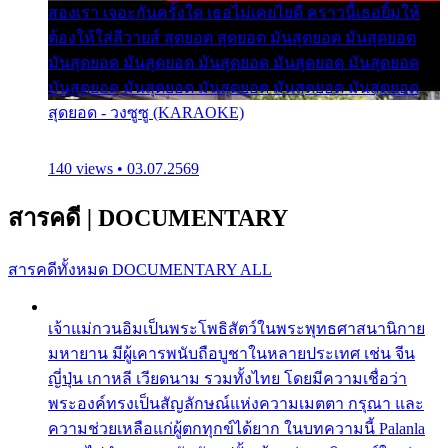
สองเรา เจอะกันครั้งใด เธอไม่เคยไยดี คราวนี้เธอยิ้มให้
ต้องให้ใส่ลีวายส์ สุดยอด สุดยอด มันสุดยอด มันสุดยอด
มันสุดยอด มันสุดยอด มันสุดยอด มันสุดยอด มันสุดยอด
มันสุดยอด มันสุดยอด มันสุดยอด มันสุดยอด มันสุดยอด
สุดยอด - วงซูซู (KARAOKE)
140 views • 03.07.2569
สารคดี
|
DOCUMENTARY
สารคดีทั้งหมด
DOCUMENTARY ALL
เจ้าแม่กวนอิมเป็นพระโพธิสัตว์ในพระพุทธศาสนานิกาย
มหายาน มีผู้เคารพนับถือบูชาในหลายประเทศ เช่น จีน
ญี่ปุ่น เกาหลี เวียดนาม รวมทั้งไทย โดยมีความเชื่อว่า
พระองค์ทรงเป็นสัญลักษณ์แห่งความเมตตา กรุณา และ
ความช่วยเหลือแก่ผู้ตกทุกข์ได้ยาก ในบทความนี้ Palanla