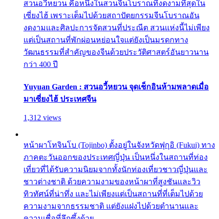
สวนอวี้หยวน คือหนึ่งในสวนจีนโบราณที่งดงามที่สุดใน
เซี่ยงไฮ้ เพราะเต็มไปด้วยสถาปัตยกรรมจีนโบราณอัน
งดงามและศิลปะการจัดสวนที่ประณีต สวนแห่งนี้ไม่เพียง
แต่เป็นสถานที่พักผ่อนหย่อนใจแต่ยังเป็นมรดกทาง
วัฒนธรรมที่สำคัญของจีนด้วยประวัติศาสตร์อันยาวนาน
กว่า 400 ปี
Yuyuan Garden : สวนอวี้หยวน จุดเช็กอินห้ามพลาดเมื่อ
มาเซี่ยงไฮ้ ประเทศจีน
1,312 views
หน้าผาโทจินโบ (Tojinbo) ตั้งอยู่ในจังหวัดฟุกุอิ (Fukui) ทาง
ภาคตะวันออกของประเทศญี่ปุ่น เป็นหนึ่งในสถานที่ท่อง
เที่ยวที่ได้รับความนิยมจากทั้งนักท่องเที่ยวชาวญี่ปุ่นและ
ชาวต่างชาติ ด้วยความงามของหน้าผาที่สูงชันและวิว
ทิวทัศน์ที่น่าทึ่ง และไม่เพียงแต่เป็นสถานที่ที่เต็มไปด้วย
ความงามจากธรรมชาติ แต่ยังแฝงไปด้วยตำนานและ
ความเชื่อที่ลึกซึ้งด้วย