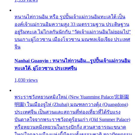
หนานไห่กวนอิม หรือ รูปปั้นเจ้าแม่กวนอิมทะเลใต้ เป็น
องค์เจ้าแม่กวนอิมความสูง 33 เมตรรวมฐาน ประดิษฐาน
อยู่ริมทะเล ไม่ไกลกันนักกับ “วัดเจ้าแม่กวนอิมไม่ยอมไป”
บนเกาะผู่โถวซาน เมืองโจวซาน มณฑลเจ้อเจียง ประเทศ
จีน
Nanhai Guanyin : หนานไห่กวนอิม...รูปปั้นเจ้าแม่กวนอิม
ทะเลใต้, ผู่โถวซาน ประเทศจีน
1,030 views
พระราชวังหยวนหมิงใหม่ (New Yuanming Palace/宮新園
明園) ในเมืองจูไห่ (Zhuhai) มณฑลกวางตุ้ง (Quangdong)
ประเทศจีน เป็นสวนและสถานที่ท่องเที่ยวที่ได้รับแรง
บันดาลใจจากพระราชวังฤดูร้อนเก่า (Old Summer Palace)
หรือหยวนหมิงหยวนในกรุงปักกิ่ง สวนสาธารณะขนาด
ใหญ่ใจกลางเมืองแห่งนี้มีครบทั้งธรรมชาติ สถาปัตยกรรม