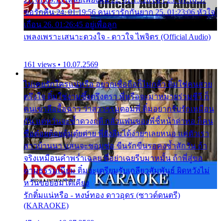
ขอรักคืน 24. 01:19:56 คนเรารักกันยาก 25. 01:23:06 หัวใจ
เถื่อน 26. 01:26:45 อยู่เพื่อลูก
เพลงเพราะเสนาะดวงใจ - ดาวใจ ไพจิตร (Official Audio)
161 views • 10.07.2569
ไม่เคยรักใครแน่หรือ อยากเชื่อถือก็ไม่กล้า ติ๋มใช่คนสวย
ตรึงใจ ติ๋มใช่งามซึ้งตรึงตรา พี่หรือจะมาหมายร่วมชีวี ก็
คนเขาลืออื้อฉาว ว่าสาวๆรุมตอมพี่ ติ๋มอยากรับรักเหมือน
กัน แต่หวั่นจะช้ำดวงฤดี กลัวแฟนของพี่ชี้หน้าด่าทอ ก็คน
ชื่อต๋อยต้อยตุ้มตุ๋ยต่าย พี่ยังลืมได้ง่ายๆเลยหนอ แค่ตัวเรา
สาวบ้านนา แสนจะซอมซ่อ ขืนรักขืนรอคงช้ำสักวัน ถ้า
จริงเหมือนคำพร่ำเฉลย พี่อย่าเฉยรีบมาหมั้น ถ้าพี่สู่ขอ
ตามธรรมเนียม ติ๋มจะเตรียมรับเกลียวสัมพันธ์ ผิดหวังไม่
หวั่นขอยอมได้เคียง
รักติ๋มแน่หรือ - หงษ์ทอง ดาวอุดร (ซาวด์ดนตรี)
(KARAOKE)