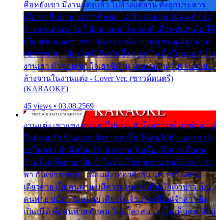
คือหยังเขา มีงานแต่งแล้ว ไปล้างแต่จาน ดั่งถูกประหาร
เมื่อเขาชื่นบาน แต่เราขื่นขม โอ้ รัก ลอยลม ไม่สม ดัง ใจ
ล้างจานคอยคู่ ไม่รู้ อีกนานเท่าใด จะได้ เลื่อนขั้นบันได ได้
เป็น ตำแหน่งเจ้าสาว มันเหงา เห็นเขามีคู่ ซมดู มีคู่ก็ม่วน
เข้าพาขวัญ เสียงโห่ตึงตึง มันซึ้ง อยู่แก่ใจ มื้อใด๋หนอ สิเป็น
งานเฮา มัวซอยเขา ใจเฮาซิด้าน มันทรมาน จับจาน เอย…
ล้างจานในงานแต่ง - Cover Ver. (ซาวด์ดนตรี)
(KARAOKE)
45 views • 03.08.2569
งานแต่ง เขาแซง แย่งเอาไปก่อน หัวใจอาวรณ์ มาซ่อน อยู่
ในห้องครัว ข้างนอกเจ้าสาว ส่งยิ้ม ให้คนไปทั่ว แต่เรา เฝ้า
อยู่ในครัว ทำตัวเป็นเด็ก ล้างจาน ในเมื่อ เจ้าสาว คือคน
บ้านใกล้ พึ่งพาอาศัย จำใจ ต้องไปช่วยงาน พอถึงเวลา เขา
พา กันเข้าพาขวัญ เพื่อนฝูง เฮฮาดังลั่น แต่เราล้างจาน
เดียวดาย เป็นคนพ่าย บ่มีความหมาย เคียงใจเจ้าบ่าว เป็น
คนพ่าย บ่มีความหมาย เคียงใจเจ้าบ่าว เพื่อนเจ้าสาว ยัง
เป็นบ่ได้ คือคนพ่าย ฮักคน ไม่มีใครสน เขาไม่เห็นคน ที่อยู่