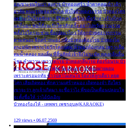
ออเซาะจนใจเบา สงสาร บัวทองเศร้า น้ำตาคลอเบ้า เฝ้า
อาลัย หนุ่มรูปหล่อหนีไกล หัวใจบัวทองระรวย บัวทองโศก
เพราะเป็นโรครักจาง ชีวิตเคว้งคว้าง เมื่อรักห่างร้างไกล
แม่ก็บอก พ่อก็สั่งจะรักใครสักครั้ง อย่าไปหวังความรวย
พลั้งไปใครจะช่วย ซื้อเปลมาไกว ให้ลูกบัวทอง เวรกรรม
ตามสนอง จึงเศร้าหมอง กลีบบัวทองต้องโรย บัวทองไม่
ตระหนัก เพราะไม่รักโคลนตม บัวทองท้องกลม เพราะลืม
ตมน้ำคลอง หลงลิ้น ที่สิ้นสัตย์ เจ้าจึงไม่ระมัด หลงกลิ่นลิ้น
โชย คำหวาน เขาวาดโรย บัวทองกลีบโรย ต้องร้อนรุม บัว
มาบานก่อนตูม ดุจไฟสุมร้อนรุมอุรา บัวทองผ่ายผอม
เพราะตรอมฤทัย ข้าวปลาไม่สนใจ ร้องไห้ลูกเดียว หยุด
โศก เสียเถิดทอง พักความเศร้าหมอง เถิดทองจ๋า ถึงใคร
เขาจะว่า ลูกเจ้าเกิดมา จะชื่อว่าไง พี่ขอเป็นเพื่อนปลอบใจ
จะตั้งชื่อให้ ว่าไอ้บังเอิญ
บัวทองร้องไห้ - เทพพร เพชรอุบล(KARAOKE)
129 views • 06.07.2569