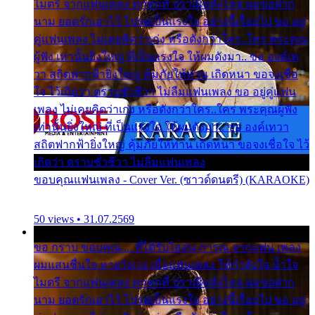
ไมตรี จากแฟนเพลง ทุกทุกที่ ปราณีหลั่งไหล ผมขอฝาก
นาม ยอดรักเอาไว้ โปรดเป็นแรงใจ อย่างนี้เรื่อยไป ขอ อยู่
คู่แฟนเพลง ไม่เคยคิดว่าเก่ง หรือดังกว่าใคร..ใคร พระคุณ
ผู้ฟัง เท่านั้นยิ่งใหญ่ ที่เป็นแรงใจ ให้ผมดังมา.. ขอ องค์เท
วา สถิตฟากฟ้ายิ่งใหญ่ คุ้มภัยให้ท่าน เถิดหนา ขอจงเชื่อ
ใจ ไว้เถิดว่า ตราบชั่วชีวา ไม่ลืมแฟนเพลง ขอ อยู่คู่แฟน
เพลง ไม่เคยคิดว่าเก่ง หรือดังกว่าใคร..ใคร พระคุณผู้ฟัง
เท่านั้นยิ่งใหญ่ ที่เป็นแรงใจ ให้ผมดังมา.. ขอ องค์เทวา
สถิตฟากฟ้ายิ่งใหญ่ คุ้มภัยให้ท่าน เถิดหนา ขอจงเชื่อใจ ไว้
เถิดว่า ตราบชั่วชีวา ไม่ลืมแฟนเพลง
ขอบคุณแฟนเพลง - Cover Ver. (ซาวด์ดนตรี) (KARAOKE)
50 views • 31.07.2569
ขอ กราบ ขอบคุณ.... ที่ได้รับไออุ่น การุณ จากแฟน เพลง
ผมแสนชื่นใจ หายวังเวง เมื่อแฟนเพลง ให้กำลังใจ น้ำใจ
ไมตรี จากแฟนเพลง ทุกทุกที่ ปราณีหลั่งไหล ผมขอฝาก
นาม ยอดรักเอาไว้ โปรดเป็นแรงใจ อย่างนี้เรื่อยไป ขอ อยู่