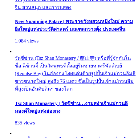
จีน สวนสนุก และการแสดง
New Yuanming Palace | พระราชวังหยวนหมิงใหม่ ความ
ยิ่งใหญ่แห่งประวัติศาสตร์ มณฑลกวางตุ้ง ประเทศจีน
1,084 views
วัดซีซ่าน (Tsz Shan Monastery / 慈山寺) หรือที่รู้จักกันใน
ชื่อ ฉี่ซ้านจี๋ เป็นวัดพุทธที่ตั้งอยู่ริมชายหาดรีพัลส์เบย์
(Repulse Bay) ในฮ่องกง โดดเด่นด้วยรูปปั้นเจ้าแม่กวนอิมสี
ขาวขนาดใหญ่ สูงถึง 76 เมตร ซึ่งเป็นรูปปั้นเจ้าแม่กวนอิม
ที่สูงเป็นอันดับต้นๆ ของโลก
Tsz Shan Monastery | วัดซีซ่าน…งามสง่าเจ้าแม่กวนอิ
มองค์ใหญ่แห่งฮ่องกง
835 views