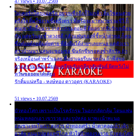
47 views • 10.07.2569
ไม่เคยรักใครแน่หรือ อยากเชื่อถือก็ไม่กล้า ติ๋มใช่คนสวย
ตรึงใจ ติ๋มใช่งามซึ้งตรึงตรา พี่หรือจะมาหมายร่วมชีวี ก็
คนเขาลืออื้อฉาว ว่าสาวๆรุมตอมพี่ ติ๋มอยากรับรักเหมือน
กัน แต่หวั่นจะช้ำดวงฤดี กลัวแฟนของพี่ชี้หน้าด่าทอ ก็คน
ชื่อต๋อยต้อยตุ้มตุ๋ยต่าย พี่ยังลืมได้ง่ายๆเลยหนอ แค่ตัวเรา
สาวบ้านนา แสนจะซอมซ่อ ขืนรักขืนรอคงช้ำสักวัน ถ้า
จริงเหมือนคำพร่ำเฉลย พี่อย่าเฉยรีบมาหมั้น ถ้าพี่สู่ขอ
ตามธรรมเนียม ติ๋มจะเตรียมรับเกลียวสัมพันธ์ ผิดหวังไม่
หวั่นขอยอมได้เคียง
รักติ๋มแน่หรือ - หงษ์ทอง ดาวอุดร (KARAOKE)
51 views • 10.07.2569
บัวทองโศก เพราะเป็นโรครักรุม ในอกกลัดกลุ้ม โดนแฟน
หนุ่มหลอกเอา เขารวย และรูปหล่อ มาพะเน้าพะนอ
ออเซาะจนใจเบา สงสาร บัวทองเศร้า น้ำตาคลอเบ้า เฝ้า
อาลัย หนุ่มรูปหล่อหนีไกล หัวใจบัวทองระรวย บัวทองโศก