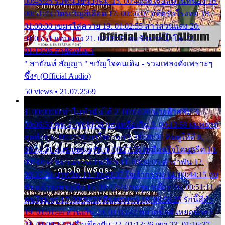
00:45:25 รอหน่อยน้องติ๋ม 15. 00:48:56 เรือล่มในหนอง 16.
00:51:43 บัตรเชิญสีเลือด 17. 00:56:07 อดีตรักโรงทอ 18.
01:00:00 เขมรไล่ควาย 19. 01:02:55 สาวสวนแตง 20.
01:05:51 แอบมอง 21. 01:09:27 พบรักปากน้ำโพ 22.
01:13:06 สายัณห์เมา
" สายัณห์ สัญญา " ขวัญใจคนเดิม - รวมเพลงดังเพราะๆ
ซึ้งๆ (Official Audio)
50 views • 21.07.2569
1. 00:00:00 ทำไมทำฉันได้ 2. 00:03:20 นางฟ้าสลัม 3.
00:06:50 คน 4. 00:10:36 บุญเหลือเกิน 5. 00:13:58 ฝนหยาด
สุดท้าย 6. 00:17:30 ยาใจยาจก 7. 00:20:30 คิดดูให้ดี 8.
00:24:21 ลบรอยแผลรัก 9. 00:27:35 เหมือนใจโดนกรีด 10.
00:30:54 ขบวนการเปาเปียว 11. 00:34:05 คำรำพัน 12.
00:37:20 ปาหนัน 13. 00:40:37 ใจเจ้ากรรม 14. 00:44:15 จูบ
ฉันแล้วจงตายเสีย 15. 00:47:24 ขอสูมาเต๊อะ 16. 00:51:11
คนใจมาร 17. 00:54:50 คืนทรมาน 18. 00:58:25 รักนี้สีดำ
19. 01:01:44 ส่วนเกิน 20. 01:05:42 หยาดน้ำฝนหยดน้ำตา
21. 01:09:13 เหลือเพียงฝัน 22. 01:13:26 เขา 23. 01:16:37