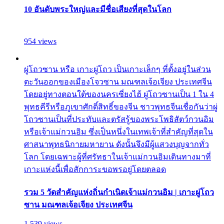
10 อันดับพระใหญ่และมีชื่อเสียงที่สุดในโลก
954 views
ผู่โถวซาน หรือ เกาะผู่โถว เป็นเกาะเล็กๆ ที่ตั้งอยู่ในส่วน
ตะวันออกของเมืองโจวซาน มณฑลเจ้อเจียง ประเทศจีน
โดยอยู่ทางตอนใต้ของนครเซี่ยงไฮ้ ผู่โถวซานเป็น 1 ใน 4
พุทธคีรีหรือภูเขาศักดิ์สิทธิ์ของจีน ชาวพุทธจีนเชื่อกันว่าผู่
โถวซานเป็นที่ประทับและตรัสรู้ของพระโพธิสัตว์กวนอิม
หรือเจ้าแม่กวนอิม ซึ่งเป็นหนึ่งในเทพเจ้าที่สำคัญที่สุดใน
ศาสนาพุทธนิกายมหายาน ดังนั้นจึงมีผู้แสวงบุญจากทั่ว
โลก โดยเฉพาะผู้ที่ศรัทธาในเจ้าแม่กวนอิมเดินทางมาที่
เกาะแห่งนี้เพื่อสักการะขอพรอยู่โดยตลอด
รวม 5 วัดสำคัญแห่งถิ่นกำเนิดเจ้าแม่กวนอิม | เกาะผู่โถว
ซาน มณฑลเจ้อเจียง ประเทศจีน
1,539 views