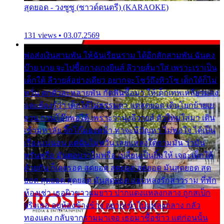
สุดยอด - วงซูซู (ซาวด์ดนตรี) (KARAOKE)
131 views • 03.07.2569
พ่อส่งเงินสามพัน ให้ฉันเรียนราม ได้อีกสักสามพัน ฉันคง
บ๊าย บาย จะไปซื้อกางเกงยีนส์ ลีวายส์มาใส่ เพราะเราเป็น
เด็กใต้ ลีวายส์อย่างเดียว อยากจะโชว์ถึงหิวโซ เด็กใต้ก็ไม่
หวั่น ตกตัวละหลายพัน กัดฟันซื้อมา ให้เด็กเทพเหลียวมอง
และต้องรู้ว่า เด็กใต้ไม่ธรรมดา แต่สุดยอด เดินโยกย้ายเย
ยวน กวนโอ๊ยพอได้ เพราะว่านุ่งลีวายส์ ตัวใหม่ใส่มา เดิน
เข้ามหาลัย จิ๊กโก๊มองหน้า ท่าจะมีปัญหา ไม่พอใจ ได้เป็น
เรื่องแน่นอน แต่ฉันไม่หวั่น เลยแหลงใต้ถามมัน ว่ามัน
พรั่นพรือ มันตอบว่าไม่พรื่อ เปลี่ยนเป็นยิ้มให้ เจอะเด็กใต้
ด้วยกัน ก็เลยรอด สุดยอด สุดยอด สุดยอด มันสุดยอด สุด
ยอด สุดยอด สุดยอด มันสุดยอด แอบหลงรักสาวราม ที่พัก
ห้องเช่า เธอผิวขาวผมยาว ปากแดงแหลงกลาง ถูกสเป็ก
จริงเธอ อยู่ห้องข้างข้าง อยากเข้าไปแหลงกลาง กลัว
ทองแดง กลับจากรามมาเจอ เธอมาซื้อข้าว แต่ก่อนนั้น