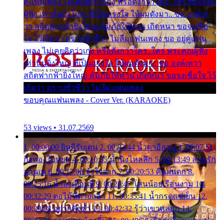
คู่แฟนเพลง ไม่เคยคิดว่าเก่ง หรือดังกว่าใคร..ใคร พระคุณ
ผู้ฟัง เท่านั้นยิ่งใหญ่ ที่เป็นแรงใจ ให้ผมดังมา.. ขอ องค์เท
วา สถิตฟากฟ้ายิ่งใหญ่ คุ้มภัยให้ท่าน เถิดหนา ขอจงเชื่อ
ใจ ไว้เถิดว่า ตราบชั่วชีวา ไม่ลืมแฟนเพลง ขอ อยู่คู่แฟน
เพลง ไม่เคยคิดว่าเก่ง หรือดังกว่าใคร..ใคร พระคุณผู้ฟัง
เท่านั้นยิ่งใหญ่ ที่เป็นแรงใจ ให้ผมดังมา.. ขอ องค์เทวา
สถิตฟากฟ้ายิ่งใหญ่ คุ้มภัยให้ท่าน เถิดหนา ขอจงเชื่อใจ ไว้
เถิดว่า ตราบชั่วชีวา ไม่ลืมแฟนเพลง
ขอบคุณแฟนเพลง - Cover Ver. (KARAOKE)
53 views • 31.07.2569
1. 00:00:00 ยินดีรับเดน 2. 00:03:44 น้ำตาอีสาน 3. 00:07:51
กิ่งทองใบหยก 4. 00:10:35 น้ำนิ่งไหลลึก 5. 00:13:49 ลานรัก
ลานเท 6. 00:17:06 จำใจจาก 7. 00:20:53 คืนฝนตก 8.
00:25:16 น้ำลงเดือนยี่ 9. 00:28:47 โสนน้อยเรือนงาม 10.
00:32:29 ตอไม้ที่ตายแล้ว 11. 00:35:41 น้ำกรดแช่เย็น 12.
00:39:08 อยากฟังซ้ำ 13. 00:42:32 รู้ว่าเขาหลอก 14.