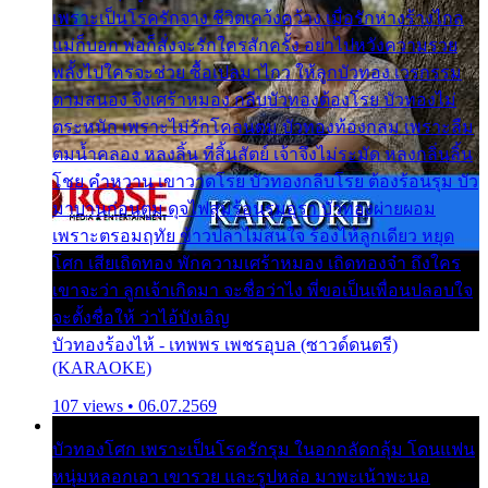
เพราะเป็นโรครักจาง ชีวิตเคว้งคว้าง เมื่อรักห่างร้างไกล
แม่ก็บอก พ่อก็สั่งจะรักใครสักครั้ง อย่าไปหวังความรวย
พลั้งไปใครจะช่วย ซื้อเปลมาไกว ให้ลูกบัวทอง เวรกรรม
ตามสนอง จึงเศร้าหมอง กลีบบัวทองต้องโรย บัวทองไม่
ตระหนัก เพราะไม่รักโคลนตม บัวทองท้องกลม เพราะลืม
ตมน้ำคลอง หลงลิ้น ที่สิ้นสัตย์ เจ้าจึงไม่ระมัด หลงกลิ่นลิ้น
โชย คำหวาน เขาวาดโรย บัวทองกลีบโรย ต้องร้อนรุม บัว
มาบานก่อนตูม ดุจไฟสุมร้อนรุมอุรา บัวทองผ่ายผอม
เพราะตรอมฤทัย ข้าวปลาไม่สนใจ ร้องไห้ลูกเดียว หยุด
โศก เสียเถิดทอง พักความเศร้าหมอง เถิดทองจ๋า ถึงใคร
เขาจะว่า ลูกเจ้าเกิดมา จะชื่อว่าไง พี่ขอเป็นเพื่อนปลอบใจ
จะตั้งชื่อให้ ว่าไอ้บังเอิญ
บัวทองร้องไห้ - เทพพร เพชรอุบล (ซาวด์ดนตรี)
(KARAOKE)
107 views • 06.07.2569
บัวทองโศก เพราะเป็นโรครักรุม ในอกกลัดกลุ้ม โดนแฟน
หนุ่มหลอกเอา เขารวย และรูปหล่อ มาพะเน้าพะนอ