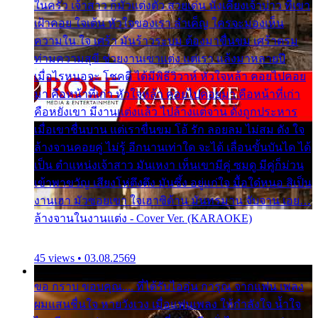
ในครัว เจ้าสาว ก็มัวแต่งตัว สวยเด่น นั่งเคียงเจ้าบ่าว ที่เขา
เฝ้าคอย ใจเต้น หัวใจของเรา ลำเค็ญ ใครจะมองเห็น
ความใน ใจ เศร้า มันร้าวระบม ต้องมาขื่นขม เศร้าตรม
ท่ามความสุขี ช่วยงานเขาแต่ง แต่เรา แล้งมาหลายปี
เมื่อไรหนอจะ โชคดี ได้มีพิธีวิวาห์ หัวใจหล้า คอยไปคอย
มา คือหน้าที่เก่า หัวใจหล้า คอยไปคอยมา คือหน้าที่เก่า
คือหยังเขา มีงานแต่งแล้ว ไปล้างแต่จาน ดั่งถูกประหาร
เมื่อเขาชื่นบาน แต่เราขื่นขม โอ้ รัก ลอยลม ไม่สม ดัง ใจ
ล้างจานคอยคู่ ไม่รู้ อีกนานเท่าใด จะได้ เลื่อนขั้นบันได ได้
เป็น ตำแหน่งเจ้าสาว มันเหงา เห็นเขามีคู่ ซมดู มีคู่ก็ม่วน
เข้าพาขวัญ เสียงโห่ตึงตึง มันซึ้ง อยู่แก่ใจ มื้อใด๋หนอ สิเป็น
งานเฮา มัวซอยเขา ใจเฮาซิด้าน มันทรมาน จับจาน เอย…
ล้างจานในงานแต่ง - Cover Ver. (KARAOKE)
45 views • 03.08.2569
ขอ กราบ ขอบคุณ.... ที่ได้รับไออุ่น การุณ จากแฟน เพลง
ผมแสนชื่นใจ หายวังเวง เมื่อแฟนเพลง ให้กำลังใจ น้ำใจ