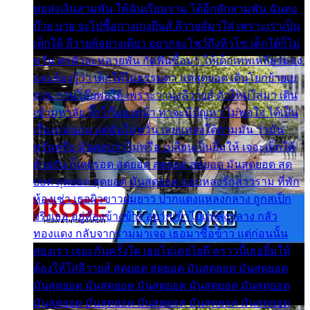
พ่อส่งเงินสามพัน ให้ฉันเรียนราม ได้อีกสักสามพัน ฉันคง
บ๊าย บาย จะไปซื้อกางเกงยีนส์ ลีวายส์มาใส่ เพราะเราเป็น
เด็กใต้ ลีวายส์อย่างเดียว อยากจะโชว์ถึงหิวโซ เด็กใต้ก็ไม่
หวั่น ตกตัวละหลายพัน กัดฟันซื้อมา ให้เด็กเทพเหลียวมอง
และต้องรู้ว่า เด็กใต้ไม่ธรรมดา แต่สุดยอด เดินโยกย้ายเย
ยวน กวนโอ๊ยพอได้ เพราะว่านุ่งลีวายส์ ตัวใหม่ใส่มา เดิน
เข้ามหาลัย จิ๊กโก๊มองหน้า ท่าจะมีปัญหา ไม่พอใจ ได้เป็น
เรื่องแน่นอน แต่ฉันไม่หวั่น เลยแหลงใต้ถามมัน ว่ามัน
พรั่นพรือ มันตอบว่าไม่พรื่อ เปลี่ยนเป็นยิ้มให้ เจอะเด็กใต้
ด้วยกัน ก็เลยรอด สุดยอด สุดยอด สุดยอด มันสุดยอด สุด
ยอด สุดยอด สุดยอด มันสุดยอด แอบหลงรักสาวราม ที่พัก
ห้องเช่า เธอผิวขาวผมยาว ปากแดงแหลงกลาง ถูกสเป็ก
จริงเธอ อยู่ห้องข้างข้าง อยากเข้าไปแหลงกลาง กลัว
ทองแดง กลับจากรามมาเจอ เธอมาซื้อข้าว แต่ก่อนนั้น
สองเรา เจอะกันครั้งใด เธอไม่เคยไยดี คราวนี้เธอยิ้มให้
ต้องให้ใส่ลีวายส์ สุดยอด สุดยอด มันสุดยอด มันสุดยอด
มันสุดยอด มันสุดยอด มันสุดยอด มันสุดยอด มันสุดยอด
มันสุดยอด มันสุดยอด มันสุดยอด มันสุดยอด มันสุดยอด