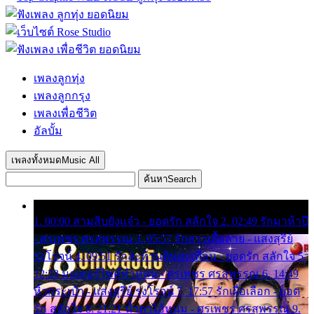
เพลงลูกทุ่ง
เพลงลูกกรุง
เพลงเพื่อชีวิต
อัลบั้ม
เพลงทั้งหมด
Music All
ค้นหา
Search
1. 00:00 สามสิบยังแจ๋ว - ยอดรัก สลักใจ 2. 02:49 รักมาห้าปี
- ศรเพชร ศรสุพรรณ 3. 05:57 รักสาวเสื้อลาย - แสงสุรีย์
รุ่งโรจน์ 4. 09:51 รักสะท้านดินสะเทือน - ยอดรัก สลักใจ 5.
12:23 มอเตอร์ไซค์ทำหล่น - ศรเพชร ศรสุพรรณ 6. 14:49
หิ้วกระเป๋า - แสงสุรีย์ รุ่งโรจน์ 7. 17:57 รักเผื่อเลือก - ยอด
รัก สลักใจ 8. 21:21 น้ำตาไอ้หนุ่ม - ศรเพชร ศรสุพรรณ 9.