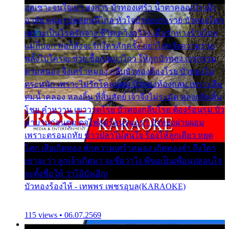
ออเซาะจนใจเบา สงสาร บัวทองเศร้า น้ำตาคลอเบ้า เฝ้า
อาลัย หนุ่มรูปหล่อหนีไกล หัวใจบัวทองระรวย บัวทองโศก
เพราะเป็นโรครักจาง ชีวิตเคว้งคว้าง เมื่อรักห่างร้างไกล
แม่ก็บอก พ่อก็สั่งจะรักใครสักครั้ง อย่าไปหวังความรวย
พลั้งไปใครจะช่วย ซื้อเปลมาไกว ให้ลูกบัวทอง เวรกรรม
ตามสนอง จึงเศร้าหมอง กลีบบัวทองต้องโรย บัวทองไม่
ตระหนัก เพราะไม่รักโคลนตม บัวทองท้องกลม เพราะลืม
ตมน้ำคลอง หลงลิ้น ที่สิ้นสัตย์ เจ้าจึงไม่ระมัด หลงกลิ่นลิ้น
โชย คำหวาน เขาวาดโรย บัวทองกลีบโรย ต้องร้อนรุม บัว
มาบานก่อนตูม ดุจไฟสุมร้อนรุมอุรา บัวทองผ่ายผอม
เพราะตรอมฤทัย ข้าวปลาไม่สนใจ ร้องไห้ลูกเดียว หยุด
โศก เสียเถิดทอง พักความเศร้าหมอง เถิดทองจ๋า ถึงใคร
เขาจะว่า ลูกเจ้าเกิดมา จะชื่อว่าไง พี่ขอเป็นเพื่อนปลอบใจ
จะตั้งชื่อให้ ว่าไอ้บังเอิญ
บัวทองร้องไห้ - เทพพร เพชรอุบล(KARAOKE)
115 views • 06.07.2569