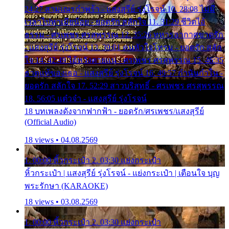
24:27 สามเณรกำพร้า - แสงสุรีย์ รุ่งโรจน์ 10. 28:08 ไม่มี
เวลาไปหาเมียน้อย - ยอดรัก สลักใจ 11. 31:29 ชีวิตไอ้
ธรรม - ศรเพชร ศรสุพรรณ 12. 35:26 ทหารอากาศขาดรัก
- แสงสุรีย์ รุ่งโรจน์ 13. 39:01 คนหัวใจโทรม - ยอดรัก สลัก
ใจ 14. 42:49 ไอ้หวังตายแน่ - ศรเพชร ศรสุพรรณ 15. 46:35
ธาตุแท้ของเธอ - แสงสุรีย์ รุ่งโรจน์ 16. 49:57 กำนันกำใน -
ยอดรัก สลักใจ 17. 52:29 สาวบริสุทธิ์ - ศรเพชร ศรสุพรรณ
18. 56:05 แต๋วจ๋า - แสงสุรีย์ รุ่งโรจน์
18 บทเพลงดังจากฟากฟ้า - ยอดรัก/ศรเพชร/แสงสุรีย์
(Official Audio)
18 views • 04.08.2569
1. 00:00 หิ้วกระเป๋า 2. 03:30 แย่งกระเป๋า
หิ้วกระเป๋า | แสงสุรีย์ รุ่งโรจน์ - แย่งกระเป๋า | เตือนใจ บุญ
พระรักษา (KARAOKE)
18 views • 03.08.2569
1. 00:00 หิ้วกระเป๋า 2. 03:30 แย่งกระเป๋า