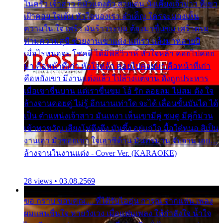
ในครัว เจ้าสาว ก็มัวแต่งตัว สวยเด่น นั่งเคียงเจ้าบ่าว ที่เขา
เฝ้าคอย ใจเต้น หัวใจของเรา ลำเค็ญ ใครจะมองเห็น
ความใน ใจ เศร้า มันร้าวระบม ต้องมาขื่นขม เศร้าตรม
ท่ามความสุขี ช่วยงานเขาแต่ง แต่เรา แล้งมาหลายปี
เมื่อไรหนอจะ โชคดี ได้มีพิธีวิวาห์ หัวใจหล้า คอยไปคอย
มา คือหน้าที่เก่า หัวใจหล้า คอยไปคอยมา คือหน้าที่เก่า
คือหยังเขา มีงานแต่งแล้ว ไปล้างแต่จาน ดั่งถูกประหาร
เมื่อเขาชื่นบาน แต่เราขื่นขม โอ้ รัก ลอยลม ไม่สม ดัง ใจ
ล้างจานคอยคู่ ไม่รู้ อีกนานเท่าใด จะได้ เลื่อนขั้นบันได ได้
เป็น ตำแหน่งเจ้าสาว มันเหงา เห็นเขามีคู่ ซมดู มีคู่ก็ม่วน
เข้าพาขวัญ เสียงโห่ตึงตึง มันซึ้ง อยู่แก่ใจ มื้อใด๋หนอ สิเป็น
งานเฮา มัวซอยเขา ใจเฮาซิด้าน มันทรมาน จับจาน เอย…
ล้างจานในงานแต่ง - Cover Ver. (KARAOKE)
28 views • 03.08.2569
ขอ กราบ ขอบคุณ.... ที่ได้รับไออุ่น การุณ จากแฟน เพลง
ผมแสนชื่นใจ หายวังเวง เมื่อแฟนเพลง ให้กำลังใจ น้ำใจ