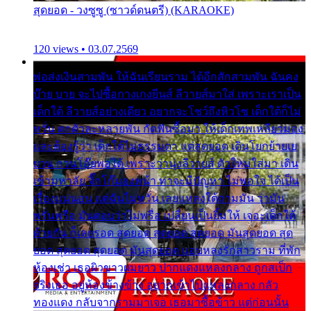
สุดยอด - วงซูซู (ซาวด์ดนตรี) (KARAOKE)
120 views • 03.07.2569
พ่อส่งเงินสามพัน ให้ฉันเรียนราม ได้อีกสักสามพัน ฉันคง
บ๊าย บาย จะไปซื้อกางเกงยีนส์ ลีวายส์มาใส่ เพราะเราเป็น
เด็กใต้ ลีวายส์อย่างเดียว อยากจะโชว์ถึงหิวโซ เด็กใต้ก็ไม่
หวั่น ตกตัวละหลายพัน กัดฟันซื้อมา ให้เด็กเทพเหลียวมอง
และต้องรู้ว่า เด็กใต้ไม่ธรรมดา แต่สุดยอด เดินโยกย้ายเย
ยวน กวนโอ๊ยพอได้ เพราะว่านุ่งลีวายส์ ตัวใหม่ใส่มา เดิน
เข้ามหาลัย จิ๊กโก๊มองหน้า ท่าจะมีปัญหา ไม่พอใจ ได้เป็น
เรื่องแน่นอน แต่ฉันไม่หวั่น เลยแหลงใต้ถามมัน ว่ามัน
พรั่นพรือ มันตอบว่าไม่พรื่อ เปลี่ยนเป็นยิ้มให้ เจอะเด็กใต้
ด้วยกัน ก็เลยรอด สุดยอด สุดยอด สุดยอด มันสุดยอด สุด
ยอด สุดยอด สุดยอด มันสุดยอด แอบหลงรักสาวราม ที่พัก
ห้องเช่า เธอผิวขาวผมยาว ปากแดงแหลงกลาง ถูกสเป็ก
จริงเธอ อยู่ห้องข้างข้าง อยากเข้าไปแหลงกลาง กลัว
ทองแดง กลับจากรามมาเจอ เธอมาซื้อข้าว แต่ก่อนนั้น