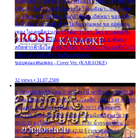
คู่แฟนเพลง ไม่เคยคิดว่าเก่ง หรือดังกว่าใคร..ใคร พระคุณ
ผู้ฟัง เท่านั้นยิ่งใหญ่ ที่เป็นแรงใจ ให้ผมดังมา.. ขอ องค์เท
วา สถิตฟากฟ้ายิ่งใหญ่ คุ้มภัยให้ท่าน เถิดหนา ขอจงเชื่อ
ใจ ไว้เถิดว่า ตราบชั่วชีวา ไม่ลืมแฟนเพลง ขอ อยู่คู่แฟน
เพลง ไม่เคยคิดว่าเก่ง หรือดังกว่าใคร..ใคร พระคุณผู้ฟัง
เท่านั้นยิ่งใหญ่ ที่เป็นแรงใจ ให้ผมดังมา.. ขอ องค์เทวา
สถิตฟากฟ้ายิ่งใหญ่ คุ้มภัยให้ท่าน เถิดหนา ขอจงเชื่อใจ ไว้
เถิดว่า ตราบชั่วชีวา ไม่ลืมแฟนเพลง
ขอบคุณแฟนเพลง - Cover Ver. (KARAOKE)
32 views • 31.07.2569
1. 00:00:00 ยินดีรับเดน 2. 00:03:44 น้ำตาอีสาน 3. 00:07:51
กิ่งทองใบหยก 4. 00:10:35 น้ำนิ่งไหลลึก 5. 00:13:49 ลานรัก
ลานเท 6. 00:17:06 จำใจจาก 7. 00:20:53 คืนฝนตก 8.
00:25:16 น้ำลงเดือนยี่ 9. 00:28:47 โสนน้อยเรือนงาม 10.
00:32:29 ตอไม้ที่ตายแล้ว 11. 00:35:41 น้ำกรดแช่เย็น 12.
00:39:08 อยากฟังซ้ำ 13. 00:42:32 รู้ว่าเขาหลอก 14.