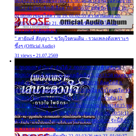
00:45:25 รอหน่อยน้องติ๋ม 15. 00:48:56 เรือล่มในหนอง 16.
00:51:43 บัตรเชิญสีเลือด 17. 00:56:07 อดีตรักโรงทอ 18.
01:00:00 เขมรไล่ควาย 19. 01:02:55 สาวสวนแตง 20.
01:05:51 แอบมอง 21. 01:09:27 พบรักปากน้ำโพ 22.
01:13:06 สายัณห์เมา
" สายัณห์ สัญญา " ขวัญใจคนเดิม - รวมเพลงดังเพราะๆ
ซึ้งๆ (Official Audio)
31 views • 21.07.2569
1. 00:00:00 ทำไมทำฉันได้ 2. 00:03:20 นางฟ้าสลัม 3.
00:06:50 คน 4. 00:10:36 บุญเหลือเกิน 5. 00:13:58 ฝนหยาด
สุดท้าย 6. 00:17:30 ยาใจยาจก 7. 00:20:30 คิดดูให้ดี 8.
00:24:21 ลบรอยแผลรัก 9. 00:27:35 เหมือนใจโดนกรีด 10.
00:30:54 ขบวนการเปาเปียว 11. 00:34:05 คำรำพัน 12.
00:37:20 ปาหนัน 13. 00:40:37 ใจเจ้ากรรม 14. 00:44:15 จูบ
ฉันแล้วจงตายเสีย 15. 00:47:24 ขอสูมาเต๊อะ 16. 00:51:11
คนใจมาร 17. 00:54:50 คืนทรมาน 18. 00:58:25 รักนี้สีดำ
19. 01:01:44 ส่วนเกิน 20. 01:05:42 หยาดน้ำฝนหยดน้ำตา
21. 01:09:13 เหลือเพียงฝัน 22. 01:13:26 เขา 23. 01:16:37