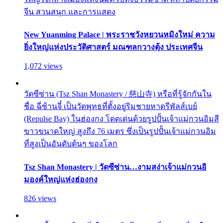
จีน สวนสนุก และการแสดง
New Yuanming Palace | พระราชวังหยวนหมิงใหม่ ความ
ยิ่งใหญ่แห่งประวัติศาสตร์ มณฑลกวางตุ้ง ประเทศจีน
1,072 views
วัดซีซ่าน (Tsz Shan Monastery / 慈山寺) หรือที่รู้จักกันใน
ชื่อ ฉี่ซ้านจี๋ เป็นวัดพุทธที่ตั้งอยู่ริมชายหาดรีพัลส์เบย์
(Repulse Bay) ในฮ่องกง โดดเด่นด้วยรูปปั้นเจ้าแม่กวนอิมสี
ขาวขนาดใหญ่ สูงถึง 76 เมตร ซึ่งเป็นรูปปั้นเจ้าแม่กวนอิม
ที่สูงเป็นอันดับต้นๆ ของโลก
Tsz Shan Monastery | วัดซีซ่าน…งามสง่าเจ้าแม่กวนอิ
มองค์ใหญ่แห่งฮ่องกง
826 views