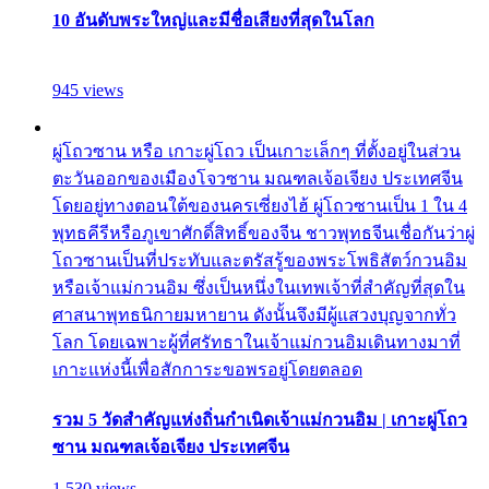
10 อันดับพระใหญ่และมีชื่อเสียงที่สุดในโลก
945 views
ผู่โถวซาน หรือ เกาะผู่โถว เป็นเกาะเล็กๆ ที่ตั้งอยู่ในส่วน
ตะวันออกของเมืองโจวซาน มณฑลเจ้อเจียง ประเทศจีน
โดยอยู่ทางตอนใต้ของนครเซี่ยงไฮ้ ผู่โถวซานเป็น 1 ใน 4
พุทธคีรีหรือภูเขาศักดิ์สิทธิ์ของจีน ชาวพุทธจีนเชื่อกันว่าผู่
โถวซานเป็นที่ประทับและตรัสรู้ของพระโพธิสัตว์กวนอิม
หรือเจ้าแม่กวนอิม ซึ่งเป็นหนึ่งในเทพเจ้าที่สำคัญที่สุดใน
ศาสนาพุทธนิกายมหายาน ดังนั้นจึงมีผู้แสวงบุญจากทั่ว
โลก โดยเฉพาะผู้ที่ศรัทธาในเจ้าแม่กวนอิมเดินทางมาที่
เกาะแห่งนี้เพื่อสักการะขอพรอยู่โดยตลอด
รวม 5 วัดสำคัญแห่งถิ่นกำเนิดเจ้าแม่กวนอิม | เกาะผู่โถว
ซาน มณฑลเจ้อเจียง ประเทศจีน
1,530 views