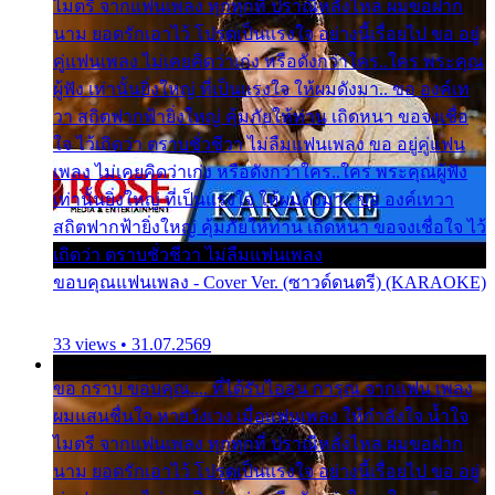
ไมตรี จากแฟนเพลง ทุกทุกที่ ปราณีหลั่งไหล ผมขอฝาก
นาม ยอดรักเอาไว้ โปรดเป็นแรงใจ อย่างนี้เรื่อยไป ขอ อยู่
คู่แฟนเพลง ไม่เคยคิดว่าเก่ง หรือดังกว่าใคร..ใคร พระคุณ
ผู้ฟัง เท่านั้นยิ่งใหญ่ ที่เป็นแรงใจ ให้ผมดังมา.. ขอ องค์เท
วา สถิตฟากฟ้ายิ่งใหญ่ คุ้มภัยให้ท่าน เถิดหนา ขอจงเชื่อ
ใจ ไว้เถิดว่า ตราบชั่วชีวา ไม่ลืมแฟนเพลง ขอ อยู่คู่แฟน
เพลง ไม่เคยคิดว่าเก่ง หรือดังกว่าใคร..ใคร พระคุณผู้ฟัง
เท่านั้นยิ่งใหญ่ ที่เป็นแรงใจ ให้ผมดังมา.. ขอ องค์เทวา
สถิตฟากฟ้ายิ่งใหญ่ คุ้มภัยให้ท่าน เถิดหนา ขอจงเชื่อใจ ไว้
เถิดว่า ตราบชั่วชีวา ไม่ลืมแฟนเพลง
ขอบคุณแฟนเพลง - Cover Ver. (ซาวด์ดนตรี) (KARAOKE)
33 views • 31.07.2569
ขอ กราบ ขอบคุณ.... ที่ได้รับไออุ่น การุณ จากแฟน เพลง
ผมแสนชื่นใจ หายวังเวง เมื่อแฟนเพลง ให้กำลังใจ น้ำใจ
ไมตรี จากแฟนเพลง ทุกทุกที่ ปราณีหลั่งไหล ผมขอฝาก
นาม ยอดรักเอาไว้ โปรดเป็นแรงใจ อย่างนี้เรื่อยไป ขอ อยู่