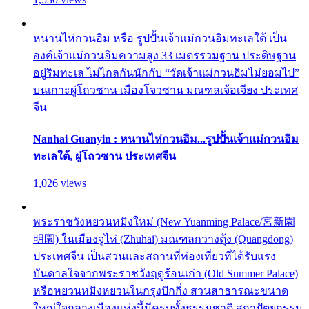
หนานไห่กวนอิม หรือ รูปปั้นเจ้าแม่กวนอิมทะเลใต้ เป็น
องค์เจ้าแม่กวนอิมความสูง 33 เมตรรวมฐาน ประดิษฐาน
อยู่ริมทะเล ไม่ไกลกันนักกับ “วัดเจ้าแม่กวนอิมไม่ยอมไป”
บนเกาะผู่โถวซาน เมืองโจวซาน มณฑลเจ้อเจียง ประเทศ
จีน
Nanhai Guanyin : หนานไห่กวนอิม...รูปปั้นเจ้าแม่กวนอิม
ทะเลใต้, ผู่โถวซาน ประเทศจีน
1,026 views
พระราชวังหยวนหมิงใหม่ (New Yuanming Palace/宮新園
明園) ในเมืองจูไห่ (Zhuhai) มณฑลกวางตุ้ง (Quangdong)
ประเทศจีน เป็นสวนและสถานที่ท่องเที่ยวที่ได้รับแรง
บันดาลใจจากพระราชวังฤดูร้อนเก่า (Old Summer Palace)
หรือหยวนหมิงหยวนในกรุงปักกิ่ง สวนสาธารณะขนาด
ใหญ่ใจกลางเมืองแห่งนี้มีครบทั้งธรรมชาติ สถาปัตยกรรม