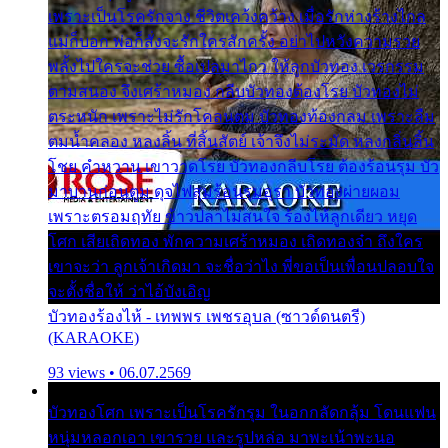
เพราะเป็นโรครักจาง ชีวิตเคว้งคว้าง เมื่อรักห่างร้างไกล
แม่ก็บอก พ่อก็สั่งจะรักใครสักครั้ง อย่าไปหวังความรวย
พลั้งไปใครจะช่วย ซื้อเปลมาไกว ให้ลูกบัวทอง เวรกรรม
ตามสนอง จึงเศร้าหมอง กลีบบัวทองต้องโรย บัวทองไม่
ตระหนัก เพราะไม่รักโคลนตม บัวทองท้องกลม เพราะลืม
ตมน้ำคลอง หลงลิ้น ที่สิ้นสัตย์ เจ้าจึงไม่ระมัด หลงกลิ่นลิ้น
โชย คำหวาน เขาวาดโรย บัวทองกลีบโรย ต้องร้อนรุม บัว
มาบานก่อนตูม ดุจไฟสุมร้อนรุมอุรา บัวทองผ่ายผอม
เพราะตรอมฤทัย ข้าวปลาไม่สนใจ ร้องไห้ลูกเดียว หยุด
โศก เสียเถิดทอง พักความเศร้าหมอง เถิดทองจ๋า ถึงใคร
เขาจะว่า ลูกเจ้าเกิดมา จะชื่อว่าไง พี่ขอเป็นเพื่อนปลอบใจ
จะตั้งชื่อให้ ว่าไอ้บังเอิญ
บัวทองร้องไห้ - เทพพร เพชรอุบล (ซาวด์ดนตรี)
(KARAOKE)
93 views • 06.07.2569
บัวทองโศก เพราะเป็นโรครักรุม ในอกกลัดกลุ้ม โดนแฟน
หนุ่มหลอกเอา เขารวย และรูปหล่อ มาพะเน้าพะนอ