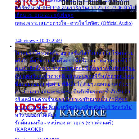
ขอรักคืน 24. 01:19:56 คนเรารักกันยาก 25. 01:23:06 หัวใจ
เถื่อน 26. 01:26:45 อยู่เพื่อลูก
เพลงเพราะเสนาะดวงใจ - ดาวใจ ไพจิตร (Official Audio)
146 views • 10.07.2569
ไม่เคยรักใครแน่หรือ อยากเชื่อถือก็ไม่กล้า ติ๋มใช่คนสวย
ตรึงใจ ติ๋มใช่งามซึ้งตรึงตรา พี่หรือจะมาหมายร่วมชีวี ก็
คนเขาลืออื้อฉาว ว่าสาวๆรุมตอมพี่ ติ๋มอยากรับรักเหมือน
กัน แต่หวั่นจะช้ำดวงฤดี กลัวแฟนของพี่ชี้หน้าด่าทอ ก็คน
ชื่อต๋อยต้อยตุ้มตุ๋ยต่าย พี่ยังลืมได้ง่ายๆเลยหนอ แค่ตัวเรา
สาวบ้านนา แสนจะซอมซ่อ ขืนรักขืนรอคงช้ำสักวัน ถ้า
จริงเหมือนคำพร่ำเฉลย พี่อย่าเฉยรีบมาหมั้น ถ้าพี่สู่ขอ
ตามธรรมเนียม ติ๋มจะเตรียมรับเกลียวสัมพันธ์ ผิดหวังไม่
หวั่นขอยอมได้เคียง
รักติ๋มแน่หรือ - หงษ์ทอง ดาวอุดร (ซาวด์ดนตรี)
(KARAOKE)