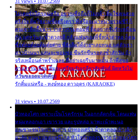
31 views • 10.07.2569
ไม่เคยรักใครแน่หรือ อยากเชื่อถือก็ไม่กล้า ติ๋มใช่คนสวย
ตรึงใจ ติ๋มใช่งามซึ้งตรึงตรา พี่หรือจะมาหมายร่วมชีวี ก็
คนเขาลืออื้อฉาว ว่าสาวๆรุมตอมพี่ ติ๋มอยากรับรักเหมือน
กัน แต่หวั่นจะช้ำดวงฤดี กลัวแฟนของพี่ชี้หน้าด่าทอ ก็คน
ชื่อต๋อยต้อยตุ้มตุ๋ยต่าย พี่ยังลืมได้ง่ายๆเลยหนอ แค่ตัวเรา
สาวบ้านนา แสนจะซอมซ่อ ขืนรักขืนรอคงช้ำสักวัน ถ้า
จริงเหมือนคำพร่ำเฉลย พี่อย่าเฉยรีบมาหมั้น ถ้าพี่สู่ขอ
ตามธรรมเนียม ติ๋มจะเตรียมรับเกลียวสัมพันธ์ ผิดหวังไม่
หวั่นขอยอมได้เคียง
รักติ๋มแน่หรือ - หงษ์ทอง ดาวอุดร (KARAOKE)
31 views • 10.07.2569
บัวทองโศก เพราะเป็นโรครักรุม ในอกกลัดกลุ้ม โดนแฟน
หนุ่มหลอกเอา เขารวย และรูปหล่อ มาพะเน้าพะนอ
ออเซาะจนใจเบา สงสาร บัวทองเศร้า น้ำตาคลอเบ้า เฝ้า
อาลัย หนุ่มรูปหล่อหนีไกล หัวใจบัวทองระรวย บัวทองโศก