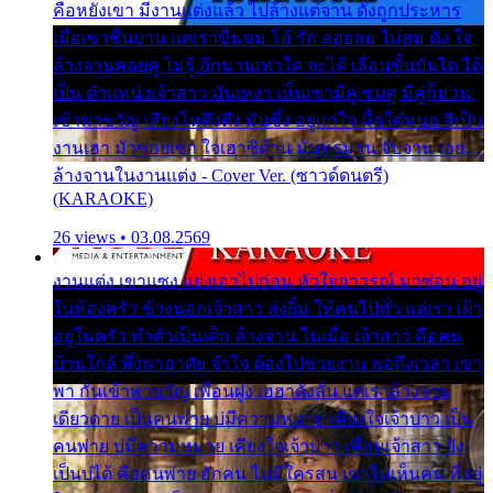
คือหยังเขา มีงานแต่งแล้ว ไปล้างแต่จาน ดั่งถูกประหาร
เมื่อเขาชื่นบาน แต่เราขื่นขม โอ้ รัก ลอยลม ไม่สม ดัง ใจ
ล้างจานคอยคู่ ไม่รู้ อีกนานเท่าใด จะได้ เลื่อนขั้นบันได ได้
เป็น ตำแหน่งเจ้าสาว มันเหงา เห็นเขามีคู่ ซมดู มีคู่ก็ม่วน
เข้าพาขวัญ เสียงโห่ตึงตึง มันซึ้ง อยู่แก่ใจ มื้อใด๋หนอ สิเป็น
งานเฮา มัวซอยเขา ใจเฮาซิด้าน มันทรมาน จับจาน เอย…
ล้างจานในงานแต่ง - Cover Ver. (ซาวด์ดนตรี)
(KARAOKE)
26 views • 03.08.2569
งานแต่ง เขาแซง แย่งเอาไปก่อน หัวใจอาวรณ์ มาซ่อน อยู่
ในห้องครัว ข้างนอกเจ้าสาว ส่งยิ้ม ให้คนไปทั่ว แต่เรา เฝ้า
อยู่ในครัว ทำตัวเป็นเด็ก ล้างจาน ในเมื่อ เจ้าสาว คือคน
บ้านใกล้ พึ่งพาอาศัย จำใจ ต้องไปช่วยงาน พอถึงเวลา เขา
พา กันเข้าพาขวัญ เพื่อนฝูง เฮฮาดังลั่น แต่เราล้างจาน
เดียวดาย เป็นคนพ่าย บ่มีความหมาย เคียงใจเจ้าบ่าว เป็น
คนพ่าย บ่มีความหมาย เคียงใจเจ้าบ่าว เพื่อนเจ้าสาว ยัง
เป็นบ่ได้ คือคนพ่าย ฮักคน ไม่มีใครสน เขาไม่เห็นคน ที่อยู่