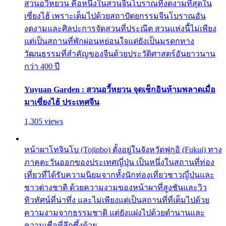
สวนอวี้หยวน คือหนึ่งในสวนจีนโบราณที่งดงามที่สุดใน
เซี่ยงไฮ้ เพราะเต็มไปด้วยสถาปัตยกรรมจีนโบราณอัน
งดงามและศิลปะการจัดสวนที่ประณีต สวนแห่งนี้ไม่เพียง
แต่เป็นสถานที่พักผ่อนหย่อนใจแต่ยังเป็นมรดกทาง
วัฒนธรรมที่สำคัญของจีนด้วยประวัติศาสตร์อันยาวนาน
กว่า 400 ปี
Yuyuan Garden : สวนอวี้หยวน จุดเช็กอินห้ามพลาดเมื่อ
มาเซี่ยงไฮ้ ประเทศจีน
1,305 views
หน้าผาโทจินโบ (Tojinbo) ตั้งอยู่ในจังหวัดฟุกุอิ (Fukui) ทาง
ภาคตะวันออกของประเทศญี่ปุ่น เป็นหนึ่งในสถานที่ท่อง
เที่ยวที่ได้รับความนิยมจากทั้งนักท่องเที่ยวชาวญี่ปุ่นและ
ชาวต่างชาติ ด้วยความงามของหน้าผาที่สูงชันและวิว
ทิวทัศน์ที่น่าทึ่ง และไม่เพียงแต่เป็นสถานที่ที่เต็มไปด้วย
ความงามจากธรรมชาติ แต่ยังแฝงไปด้วยตำนานและ
ความเชื่อที่ลึกซึ้งด้วย