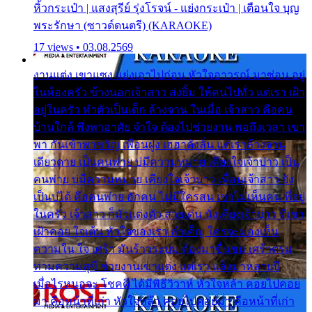
หิ้วกระเป๋า | แสงสุรีย์ รุ่งโรจน์ - แย่งกระเป๋า | เตือนใจ บุญ
พระรักษา (ซาวด์ดนตรี) (KARAOKE)
17 views • 03.08.2569
งานแต่ง เขาแซง แย่งเอาไปก่อน หัวใจอาวรณ์ มาซ่อน อยู่
ในห้องครัว ข้างนอกเจ้าสาว ส่งยิ้ม ให้คนไปทั่ว แต่เรา เฝ้า
อยู่ในครัว ทำตัวเป็นเด็ก ล้างจาน ในเมื่อ เจ้าสาว คือคน
บ้านใกล้ พึ่งพาอาศัย จำใจ ต้องไปช่วยงาน พอถึงเวลา เขา
พา กันเข้าพาขวัญ เพื่อนฝูง เฮฮาดังลั่น แต่เราล้างจาน
เดียวดาย เป็นคนพ่าย บ่มีความหมาย เคียงใจเจ้าบ่าว เป็น
คนพ่าย บ่มีความหมาย เคียงใจเจ้าบ่าว เพื่อนเจ้าสาว ยัง
เป็นบ่ได้ คือคนพ่าย ฮักคน ไม่มีใครสน เขาไม่เห็นคน ที่อยู่
ในครัว เจ้าสาว ก็มัวแต่งตัว สวยเด่น นั่งเคียงเจ้าบ่าว ที่เขา
เฝ้าคอย ใจเต้น หัวใจของเรา ลำเค็ญ ใครจะมองเห็น
ความใน ใจ เศร้า มันร้าวระบม ต้องมาขื่นขม เศร้าตรม
ท่ามความสุขี ช่วยงานเขาแต่ง แต่เรา แล้งมาหลายปี
เมื่อไรหนอจะ โชคดี ได้มีพิธีวิวาห์ หัวใจหล้า คอยไปคอย
มา คือหน้าที่เก่า หัวใจหล้า คอยไปคอยมา คือหน้าที่เก่า