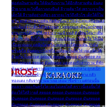
พ่อส่งเงินสามพัน ให้ฉันเรียนราม ได้อีกสักสามพัน ฉันคง
บ๊าย บาย จะไปซื้อกางเกงยีนส์ ลีวายส์มาใส่ เพราะเราเป็น
เด็กใต้ ลีวายส์อย่างเดียว อยากจะโชว์ถึงหิวโซ เด็กใต้ก็ไม่
หวั่น ตกตัวละหลายพัน กัดฟันซื้อมา ให้เด็กเทพเหลียวมอง
และต้องรู้ว่า เด็กใต้ไม่ธรรมดา แต่สุดยอด เดินโยกย้ายเย
ยวน กวนโอ๊ยพอได้ เพราะว่านุ่งลีวายส์ ตัวใหม่ใส่มา เดิน
เข้ามหาลัย จิ๊กโก๊มองหน้า ท่าจะมีปัญหา ไม่พอใจ ได้เป็น
เรื่องแน่นอน แต่ฉันไม่หวั่น เลยแหลงใต้ถามมัน ว่ามัน
พรั่นพรือ มันตอบว่าไม่พรื่อ เปลี่ยนเป็นยิ้มให้ เจอะเด็กใต้
ด้วยกัน ก็เลยรอด สุดยอด สุดยอด สุดยอด มันสุดยอด สุด
ยอด สุดยอด สุดยอด มันสุดยอด แอบหลงรักสาวราม ที่พัก
ห้องเช่า เธอผิวขาวผมยาว ปากแดงแหลงกลาง ถูกสเป็ก
จริงเธอ อยู่ห้องข้างข้าง อยากเข้าไปแหลงกลาง กลัว
ทองแดง กลับจากรามมาเจอ เธอมาซื้อข้าว แต่ก่อนนั้น
สองเรา เจอะกันครั้งใด เธอไม่เคยไยดี คราวนี้เธอยิ้มให้
ต้องให้ใส่ลีวายส์ สุดยอด สุดยอด มันสุดยอด มันสุดยอด
มันสุดยอด มันสุดยอด มันสุดยอด มันสุดยอด มันสุดยอด
มันสุดยอด มันสุดยอด มันสุดยอด มันสุดยอด มันสุดยอด