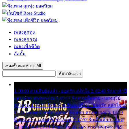
เพลงลูกทุ่ง
เพลงลูกกรุง
เพลงเพื่อชีวิต
อัลบั้ม
เพลงทั้งหมด
Music All
ค้นหา
Search
1. 00:00 สามสิบยังแจ๋ว - ยอดรัก สลักใจ 2. 02:49 รักมาห้าปี
- ศรเพชร ศรสุพรรณ 3. 05:57 รักสาวเสื้อลาย - แสงสุรีย์
รุ่งโรจน์ 4. 09:51 รักสะท้านดินสะเทือน - ยอดรัก สลักใจ 5.
12:23 มอเตอร์ไซค์ทำหล่น - ศรเพชร ศรสุพรรณ 6. 14:49
หิ้วกระเป๋า - แสงสุรีย์ รุ่งโรจน์ 7. 17:57 รักเผื่อเลือก - ยอด
รัก สลักใจ 8. 21:21 น้ำตาไอ้หนุ่ม - ศรเพชร ศรสุพรรณ 9.