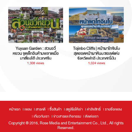
Yuyuan Garden : สวนอวี้
Tojinbo Cliffs | หน้าผาโทจินโบ
หยวน จุดเช็กอินห้ามพลาดเมื่อ
สุดยอดหน้าผาหินบะซอลต์แห่ง
มาเซี่ยงไฮ้ ประเทศจีน
จังหวัดฟุกุอิ ประเทศญี่ปุ่น
1,308 views
1,024 views
หน้าแรก
เพลง
สารคดี
ซื้อสินค้า
สตูดิโอให้เช่า
ค่าลิขสิทธิ์
รายชื่อเพลง
เกี่ยวกับเรา
ข่าวสารและกิจกรรม
ติดต่อเรา
Copyright ® 2016, Rose Media and Entertainment Co., Ltd., All rights
Reserved.