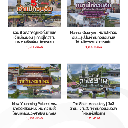
รวม 5 วัดสำคัญแห่งถิ่นกำเนิด
Nanhai Guanyin : หนานไห่กวน
เจ้าแม่กวนอิม | เกาะผู่โถวซาน
อิม...รูปปั้นเจ้าแม่กวนอิมทะเล
มณฑลเจ้อเจียง ประเทศจีน
ใต้, ผู่โถวซาน ประเทศจีน
1,534 views
1,029 views
New Yuanming Palace | พระ
Tsz Shan Monastery | วัดซี
ราชวังหยวนหมิงใหม่ ความยิ่ง
ซ่าน…งามสง่าเจ้าแม่กวนอิมองค์
ใหญ่แห่งประวัติศาสตร์ มณฑล
ใหญ่แห่งฮ่องกง
กวางตุ้ง ประเทศจีน
1,078 views
831 views