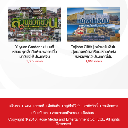
Yuyuan Garden : สวนอวี้
Tojinbo Cliffs | หน้าผาโทจินโบ
หยวน จุดเช็กอินห้ามพลาดเมื่อ
สุดยอดหน้าผาหินบะซอลต์แห่ง
มาเซี่ยงไฮ้ ประเทศจีน
จังหวัดฟุกุอิ ประเทศญี่ปุ่น
1,305 views
1,018 views
หน้าแรก
เพลง
สารคดี
ซื้อสินค้า
สตูดิโอให้เช่า
ค่าลิขสิทธิ์
รายชื่อเพลง
เกี่ยวกับเรา
ข่าวสารและกิจกรรม
ติดต่อเรา
Copyright ® 2016, Rose Media and Entertainment Co., Ltd., All rights
Reserved.