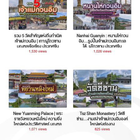
รวม 5 วัดสำคัญแห่งถิ่นกำเนิด
Nanhai Guanyin : หนานไห่กวน
เจ้าแม่กวนอิม | เกาะผู่โถวซาน
อิม...รูปปั้นเจ้าแม่กวนอิมทะเล
มณฑลเจ้อเจียง ประเทศจีน
ใต้, ผู่โถวซาน ประเทศจีน
1,530 views
1,026 views
New Yuanming Palace | พระ
Tsz Shan Monastery | วัดซี
ราชวังหยวนหมิงใหม่ ความยิ่ง
ซ่าน…งามสง่าเจ้าแม่กวนอิมองค์
ใหญ่แห่งประวัติศาสตร์ มณฑล
ใหญ่แห่งฮ่องกง
กวางตุ้ง ประเทศจีน
1,071 views
825 views