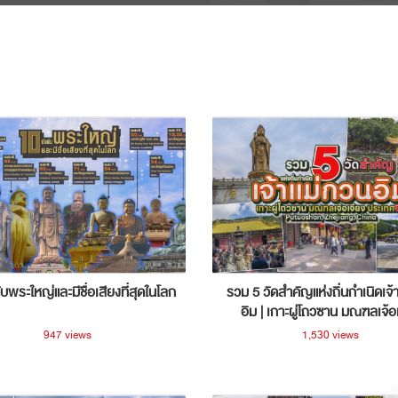
ับพระใหญ่และมีชื่อเสียงที่สุดในโลก
รวม 5 วัดสำคัญแห่งถิ่นกำเนิดเจ้
อิม | เกาะผู่โถวซาน มณฑลเจ้อ
ประเทศจีน
947 views
1,530 views