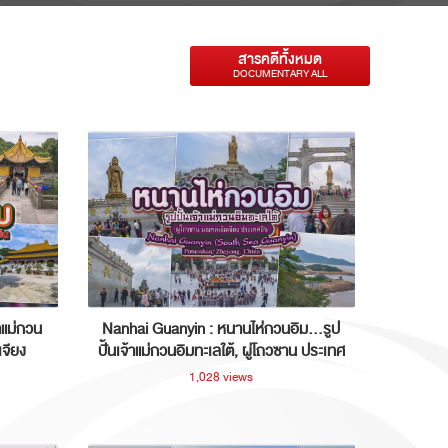
สารคดีทั้งหมด
DOCUMENTARY ALL
าแม่กวน
Nanhai Guanyin : หนานไห่กวนอิม...รูป
เจียง
ปั้นเจ้าแม่กวนอิมทะเลใต้, ผู่โถวซาน ประเทศ
จีน
1,028 views