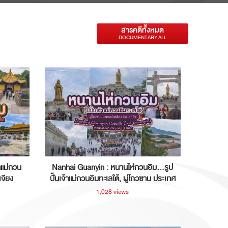
สารคดีทั้งหมด
DOCUMENTARY ALL
าแม่กวน
Nanhai Guanyin : หนานไห่กวนอิม...รูป
เจียง
ปั้นเจ้าแม่กวนอิมทะเลใต้, ผู่โถวซาน ประเทศ
จีน
1,028 views