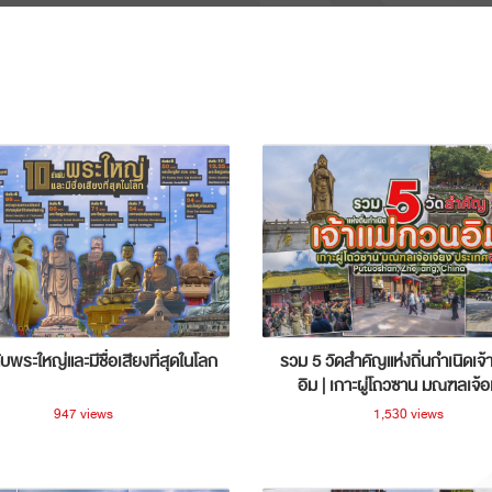
ับพระใหญ่และมีชื่อเสียงที่สุดในโลก
รวม 5 วัดสำคัญแห่งถิ่นกำเนิดเจ้
อิม | เกาะผู่โถวซาน มณฑลเจ้อ
ประเทศจีน
947 views
1,530 views