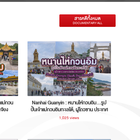
สารคดีทั้งหมด
DOCUMENTARY ALL
าแม่กวน
Nanhai Guanyin : หนานไห่กวนอิม...รูป
เจียง
ปั้นเจ้าแม่กวนอิมทะเลใต้, ผู่โถวซาน ประเทศ
จีน
1,025 views