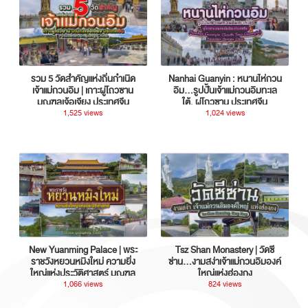
รวม 5 วัดสำคัญแห่งถิ่นกำเนิด
Nanhai Guanyin : หนานไห่กวน
เจ้าแม่กวนอิม | เกาะผู่โถวซาน
อิม...รูปปั้นเจ้าแม่กวนอิมทะเล
มณฑลเจ้อเจียง ประเทศจีน
ใต้, ผู่โถวซาน ประเทศจีน
1,525 views
1,024 views
New Yuanming Palace | พระ
Tsz Shan Monastery | วัดซี
ราชวังหยวนหมิงใหม่ ความยิ่ง
ซ่าน…งามสง่าเจ้าแม่กวนอิมองค์
ใหญ่แห่งประวัติศาสตร์ มณฑล
ใหญ่แห่งฮ่องกง
กวางตุ้ง ประเทศจีน
1,066 views
824 views