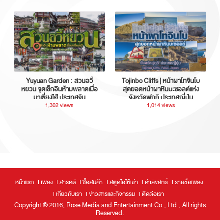
Yuyuan Garden : สวนอวี้
Tojinbo Cliffs | หน้าผาโทจินโบ
หยวน จุดเช็กอินห้ามพลาดเมื่อ
สุดยอดหน้าผาหินบะซอลต์แห่ง
มาเซี่ยงไฮ้ ประเทศจีน
จังหวัดฟุกุอิ ประเทศญี่ปุ่น
1,302 views
1,014 views
หน้าแรก
เพลง
สารคดี
ซื้อสินค้า
สตูดิโอให้เช่า
ค่าลิขสิทธิ์
รายชื่อเพลง
เกี่ยวกับเรา
ข่าวสารและกิจกรรม
ติดต่อเรา
Copyright ® 2016, Rose Media and Entertainment Co., Ltd., All rights
Reserved.