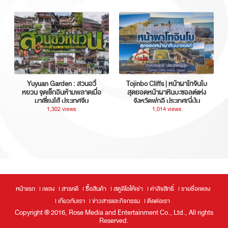
Yuyuan Garden : สวนอวี้
Tojinbo Cliffs | หน้าผาโทจินโบ
หยวน จุดเช็กอินห้ามพลาดเมื่อ
สุดยอดหน้าผาหินบะซอลต์แห่ง
มาเซี่ยงไฮ้ ประเทศจีน
จังหวัดฟุกุอิ ประเทศญี่ปุ่น
1,302 views
1,014 views
หน้าแรก
เพลง
สารคดี
ซื้อสินค้า
สตูดิโอให้เช่า
ค่าลิขสิทธิ์
รายชื่อเพลง
เกี่ยวกับเรา
ข่าวสารและกิจกรรม
ติดต่อเรา
Copyright ® 2016, Rose Media and Entertainment Co., Ltd., All rights
Reserved.