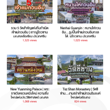
รวม 5 วัดสำคัญแห่งถิ่นกำเนิด
Nanhai Guanyin : หนานไห่กวน
เจ้าแม่กวนอิม | เกาะผู่โถวซาน
อิม...รูปปั้นเจ้าแม่กวนอิมทะเล
มณฑลเจ้อเจียง ประเทศจีน
ใต้, ผู่โถวซาน ประเทศจีน
1,525 views
1,025 views
New Yuanming Palace | พระ
Tsz Shan Monastery | วัดซี
ราชวังหยวนหมิงใหม่ ความยิ่ง
ซ่าน…งามสง่าเจ้าแม่กวนอิมองค์
ใหญ่แห่งประวัติศาสตร์ มณฑล
ใหญ่แห่งฮ่องกง
กวางตุ้ง ประเทศจีน
1,068 views
824 views