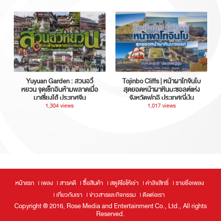
Yuyuan Garden : สวนอวี้
Tojinbo Cliffs | หน้าผาโทจินโบ
หยวน จุดเช็กอินห้ามพลาดเมื่อ
สุดยอดหน้าผาหินบะซอลต์แห่ง
มาเซี่ยงไฮ้ ประเทศจีน
จังหวัดฟุกุอิ ประเทศญี่ปุ่น
1,304 views
1,017 views
หน้าแรก
เพลง
สารคดี
ซื้อสินค้า
สตูดิโอให้เช่า
ค่าลิขสิทธิ์
รายชื่อเพลง
เกี่ยวกับเรา
ข่าวสารและกิจกรรม
ติดต่อเรา
Copyright ® 2016, Rose Media and Entertainment Co., Ltd., All rights
Reserved.