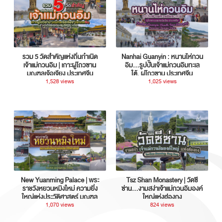
รวม 5 วัดสำคัญแห่งถิ่นกำเนิด
Nanhai Guanyin : หนานไห่กวน
เจ้าแม่กวนอิม | เกาะผู่โถวซาน
อิม...รูปปั้นเจ้าแม่กวนอิมทะเล
มณฑลเจ้อเจียง ประเทศจีน
ใต้, ผู่โถวซาน ประเทศจีน
1,528 views
1,025 views
New Yuanming Palace | พระ
Tsz Shan Monastery | วัดซี
ราชวังหยวนหมิงใหม่ ความยิ่ง
ซ่าน…งามสง่าเจ้าแม่กวนอิมองค์
ใหญ่แห่งประวัติศาสตร์ มณฑล
ใหญ่แห่งฮ่องกง
กวางตุ้ง ประเทศจีน
1,070 views
824 views