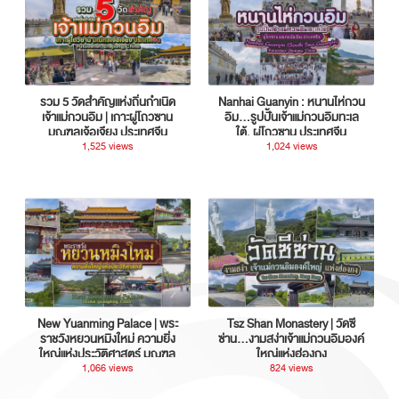
รวม 5 วัดสำคัญแห่งถิ่นกำเนิด
Nanhai Guanyin : หนานไห่กวน
เจ้าแม่กวนอิม | เกาะผู่โถวซาน
อิม...รูปปั้นเจ้าแม่กวนอิมทะเล
มณฑลเจ้อเจียง ประเทศจีน
ใต้, ผู่โถวซาน ประเทศจีน
1,525 views
1,024 views
New Yuanming Palace | พระ
Tsz Shan Monastery | วัดซี
ราชวังหยวนหมิงใหม่ ความยิ่ง
ซ่าน…งามสง่าเจ้าแม่กวนอิมองค์
ใหญ่แห่งประวัติศาสตร์ มณฑล
ใหญ่แห่งฮ่องกง
กวางตุ้ง ประเทศจีน
1,066 views
824 views