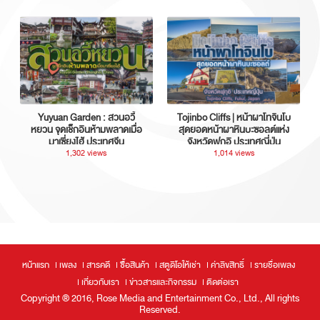
Yuyuan Garden : สวนอวี้
Tojinbo Cliffs | หน้าผาโทจินโบ
หยวน จุดเช็กอินห้ามพลาดเมื่อ
สุดยอดหน้าผาหินบะซอลต์แห่ง
มาเซี่ยงไฮ้ ประเทศจีน
จังหวัดฟุกุอิ ประเทศญี่ปุ่น
1,302 views
1,014 views
หน้าแรก
เพลง
สารคดี
ซื้อสินค้า
สตูดิโอให้เช่า
ค่าลิขสิทธิ์
รายชื่อเพลง
เกี่ยวกับเรา
ข่าวสารและกิจกรรม
ติดต่อเรา
Copyright ® 2016, Rose Media and Entertainment Co., Ltd., All rights
Reserved.