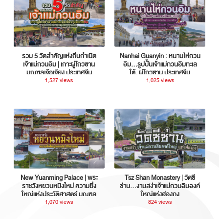
รวม 5 วัดสำคัญแห่งถิ่นกำเนิด
Nanhai Guanyin : หนานไห่กวน
เจ้าแม่กวนอิม | เกาะผู่โถวซาน
อิม...รูปปั้นเจ้าแม่กวนอิมทะเล
มณฑลเจ้อเจียง ประเทศจีน
ใต้, ผู่โถวซาน ประเทศจีน
1,527 views
1,025 views
New Yuanming Palace | พระ
Tsz Shan Monastery | วัดซี
ราชวังหยวนหมิงใหม่ ความยิ่ง
ซ่าน…งามสง่าเจ้าแม่กวนอิมองค์
ใหญ่แห่งประวัติศาสตร์ มณฑล
ใหญ่แห่งฮ่องกง
กวางตุ้ง ประเทศจีน
1,070 views
824 views