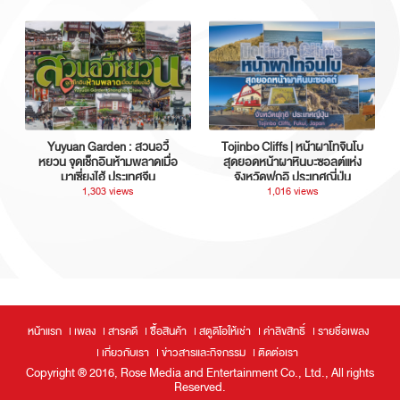
Yuyuan Garden : สวนอวี้
Tojinbo Cliffs | หน้าผาโทจินโบ
หยวน จุดเช็กอินห้ามพลาดเมื่อ
สุดยอดหน้าผาหินบะซอลต์แห่ง
มาเซี่ยงไฮ้ ประเทศจีน
จังหวัดฟุกุอิ ประเทศญี่ปุ่น
1,303 views
1,016 views
หน้าแรก
เพลง
สารคดี
ซื้อสินค้า
สตูดิโอให้เช่า
ค่าลิขสิทธิ์
รายชื่อเพลง
เกี่ยวกับเรา
ข่าวสารและกิจกรรม
ติดต่อเรา
Copyright ® 2016, Rose Media and Entertainment Co., Ltd., All rights
Reserved.