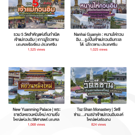
รวม 5 วัดสำคัญแห่งถิ่นกำเนิด
Nanhai Guanyin : หนานไห่กวน
เจ้าแม่กวนอิม | เกาะผู่โถวซาน
อิม...รูปปั้นเจ้าแม่กวนอิมทะเล
มณฑลเจ้อเจียง ประเทศจีน
ใต้, ผู่โถวซาน ประเทศจีน
1,525 views
1,025 views
New Yuanming Palace | พระ
Tsz Shan Monastery | วัดซี
ราชวังหยวนหมิงใหม่ ความยิ่ง
ซ่าน…งามสง่าเจ้าแม่กวนอิมองค์
ใหญ่แห่งประวัติศาสตร์ มณฑล
ใหญ่แห่งฮ่องกง
กวางตุ้ง ประเทศจีน
1,068 views
824 views