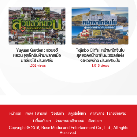
Yuyuan Garden : สวนอวี้
Tojinbo Cliffs | หน้าผาโทจินโบ
หยวน จุดเช็กอินห้ามพลาดเมื่อ
สุดยอดหน้าผาหินบะซอลต์แห่ง
มาเซี่ยงไฮ้ ประเทศจีน
จังหวัดฟุกุอิ ประเทศญี่ปุ่น
1,302 views
1,015 views
หน้าแรก
เพลง
สารคดี
ซื้อสินค้า
สตูดิโอให้เช่า
ค่าลิขสิทธิ์
รายชื่อเพลง
เกี่ยวกับเรา
ข่าวสารและกิจกรรม
ติดต่อเรา
Copyright ® 2016, Rose Media and Entertainment Co., Ltd., All rights
Reserved.