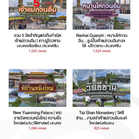
รวม 5 วัดสำคัญแห่งถิ่นกำเนิด
Nanhai Guanyin : หนานไห่กวน
เจ้าแม่กวนอิม | เกาะผู่โถวซาน
อิม...รูปปั้นเจ้าแม่กวนอิมทะเล
มณฑลเจ้อเจียง ประเทศจีน
ใต้, ผู่โถวซาน ประเทศจีน
1,525 views
1,024 views
New Yuanming Palace | พระ
Tsz Shan Monastery | วัดซี
ราชวังหยวนหมิงใหม่ ความยิ่ง
ซ่าน…งามสง่าเจ้าแม่กวนอิมองค์
ใหญ่แห่งประวัติศาสตร์ มณฑล
ใหญ่แห่งฮ่องกง
กวางตุ้ง ประเทศจีน
1,066 views
823 views