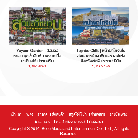
Yuyuan Garden : สวนอวี้
Tojinbo Cliffs | หน้าผาโทจินโบ
หยวน จุดเช็กอินห้ามพลาดเมื่อ
สุดยอดหน้าผาหินบะซอลต์แห่ง
มาเซี่ยงไฮ้ ประเทศจีน
จังหวัดฟุกุอิ ประเทศญี่ปุ่น
1,302 views
1,014 views
หน้าแรก
เพลง
สารคดี
ซื้อสินค้า
สตูดิโอให้เช่า
ค่าลิขสิทธิ์
รายชื่อเพลง
เกี่ยวกับเรา
ข่าวสารและกิจกรรม
ติดต่อเรา
Copyright ® 2016, Rose Media and Entertainment Co., Ltd., All rights
Reserved.