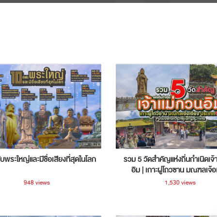
ับพระใหญ่และมีชื่อเสียงที่สุดในโลก
รวม 5 วัดสำคัญแห่งถิ่นกำเนิดเจ้
อิม | เกาะผู่โถวซาน มณฑลเจ้อ
ประเทศจีน
948 views
1,530 views