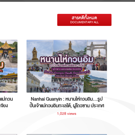
สารคดีทั้งหมด
DOCUMENTARY ALL
าแม่กวน
Nanhai Guanyin : หนานไห่กวนอิม...รูป
เจียง
ปั้นเจ้าแม่กวนอิมทะเลใต้, ผู่โถวซาน ประเทศ
จีน
1,028 views