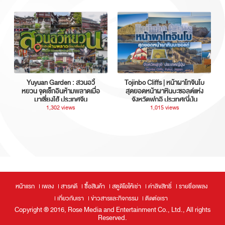
Yuyuan Garden : สวนอวี้
Tojinbo Cliffs | หน้าผาโทจินโบ
หยวน จุดเช็กอินห้ามพลาดเมื่อ
สุดยอดหน้าผาหินบะซอลต์แห่ง
มาเซี่ยงไฮ้ ประเทศจีน
จังหวัดฟุกุอิ ประเทศญี่ปุ่น
1,302 views
1,015 views
หน้าแรก
เพลง
สารคดี
ซื้อสินค้า
สตูดิโอให้เช่า
ค่าลิขสิทธิ์
รายชื่อเพลง
เกี่ยวกับเรา
ข่าวสารและกิจกรรม
ติดต่อเรา
Copyright ® 2016, Rose Media and Entertainment Co., Ltd., All rights
Reserved.