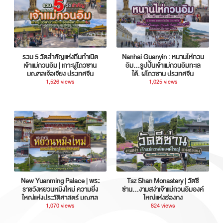
รวม 5 วัดสำคัญแห่งถิ่นกำเนิด
Nanhai Guanyin : หนานไห่กวน
เจ้าแม่กวนอิม | เกาะผู่โถวซาน
อิม...รูปปั้นเจ้าแม่กวนอิมทะเล
มณฑลเจ้อเจียง ประเทศจีน
ใต้, ผู่โถวซาน ประเทศจีน
1,526 views
1,025 views
New Yuanming Palace | พระ
Tsz Shan Monastery | วัดซี
ราชวังหยวนหมิงใหม่ ความยิ่ง
ซ่าน…งามสง่าเจ้าแม่กวนอิมองค์
ใหญ่แห่งประวัติศาสตร์ มณฑล
ใหญ่แห่งฮ่องกง
กวางตุ้ง ประเทศจีน
1,070 views
824 views