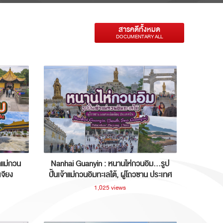
สารคดีทั้งหมด
DOCUMENTARY ALL
าแม่กวน
Nanhai Guanyin : หนานไห่กวนอิม...รูป
เจียง
ปั้นเจ้าแม่กวนอิมทะเลใต้, ผู่โถวซาน ประเทศ
จีน
1,025 views