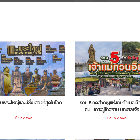
ับพระใหญ่และมีชื่อเสียงที่สุดในโลก
รวม 5 วัดสำคัญแห่งถิ่นกำเนิดเจ้
อิม | เกาะผู่โถวซาน มณฑลเจ้อ
ประเทศจีน
942 views
1,525 views