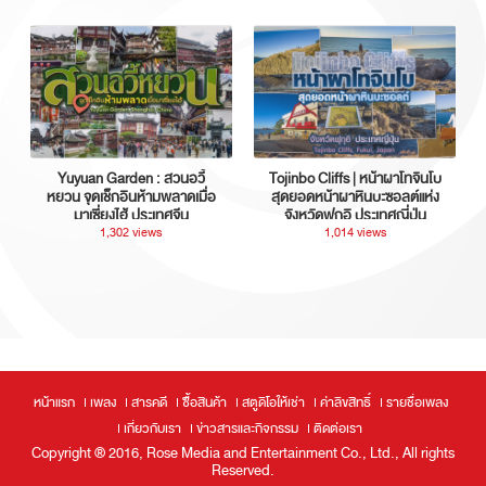
Yuyuan Garden : สวนอวี้
Tojinbo Cliffs | หน้าผาโทจินโบ
หยวน จุดเช็กอินห้ามพลาดเมื่อ
สุดยอดหน้าผาหินบะซอลต์แห่ง
มาเซี่ยงไฮ้ ประเทศจีน
จังหวัดฟุกุอิ ประเทศญี่ปุ่น
1,302 views
1,014 views
หน้าแรก
เพลง
สารคดี
ซื้อสินค้า
สตูดิโอให้เช่า
ค่าลิขสิทธิ์
รายชื่อเพลง
เกี่ยวกับเรา
ข่าวสารและกิจกรรม
ติดต่อเรา
Copyright ® 2016, Rose Media and Entertainment Co., Ltd., All rights
Reserved.