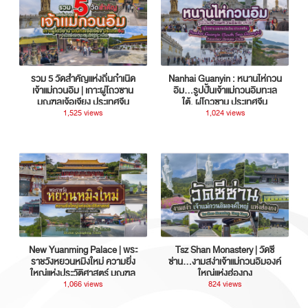
รวม 5 วัดสำคัญแห่งถิ่นกำเนิด
Nanhai Guanyin : หนานไห่กวน
เจ้าแม่กวนอิม | เกาะผู่โถวซาน
อิม...รูปปั้นเจ้าแม่กวนอิมทะเล
มณฑลเจ้อเจียง ประเทศจีน
ใต้, ผู่โถวซาน ประเทศจีน
1,525 views
1,024 views
New Yuanming Palace | พระ
Tsz Shan Monastery | วัดซี
ราชวังหยวนหมิงใหม่ ความยิ่ง
ซ่าน…งามสง่าเจ้าแม่กวนอิมองค์
ใหญ่แห่งประวัติศาสตร์ มณฑล
ใหญ่แห่งฮ่องกง
กวางตุ้ง ประเทศจีน
1,066 views
824 views