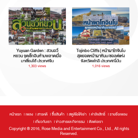
Yuyuan Garden : สวนอวี้
Tojinbo Cliffs | หน้าผาโทจินโบ
หยวน จุดเช็กอินห้ามพลาดเมื่อ
สุดยอดหน้าผาหินบะซอลต์แห่ง
มาเซี่ยงไฮ้ ประเทศจีน
จังหวัดฟุกุอิ ประเทศญี่ปุ่น
1,303 views
1,016 views
หน้าแรก
เพลง
สารคดี
ซื้อสินค้า
สตูดิโอให้เช่า
ค่าลิขสิทธิ์
รายชื่อเพลง
เกี่ยวกับเรา
ข่าวสารและกิจกรรม
ติดต่อเรา
Copyright ® 2016, Rose Media and Entertainment Co., Ltd., All rights
Reserved.