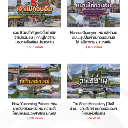
รวม 5 วัดสำคัญแห่งถิ่นกำเนิด
Nanhai Guanyin : หนานไห่กวน
เจ้าแม่กวนอิม | เกาะผู่โถวซาน
อิม...รูปปั้นเจ้าแม่กวนอิมทะเล
มณฑลเจ้อเจียง ประเทศจีน
ใต้, ผู่โถวซาน ประเทศจีน
1,527 views
1,025 views
New Yuanming Palace | พระ
Tsz Shan Monastery | วัดซี
ราชวังหยวนหมิงใหม่ ความยิ่ง
ซ่าน…งามสง่าเจ้าแม่กวนอิมองค์
ใหญ่แห่งประวัติศาสตร์ มณฑล
ใหญ่แห่งฮ่องกง
กวางตุ้ง ประเทศจีน
1,070 views
824 views