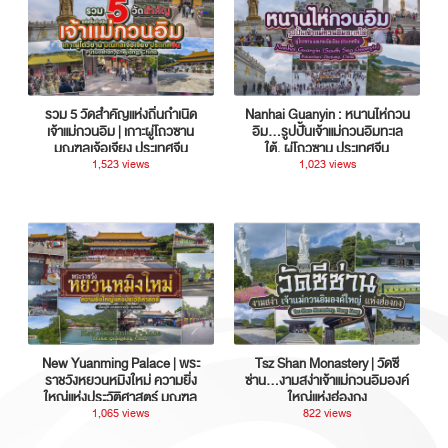
รวม 5 วัดสำคัญแห่งถิ่นกำเนิด
Nanhai Guanyin : หนานไห่กวน
เจ้าแม่กวนอิม | เกาะผู่โถวซาน
อิม...รูปปั้นเจ้าแม่กวนอิมทะเล
มณฑลเจ้อเจียง ประเทศจีน
ใต้, ผู่โถวซาน ประเทศจีน
1,523 views
1,023 views
New Yuanming Palace | พระ
Tsz Shan Monastery | วัดซี
ราชวังหยวนหมิงใหม่ ความยิ่ง
ซ่าน…งามสง่าเจ้าแม่กวนอิมองค์
ใหญ่แห่งประวัติศาสตร์ มณฑล
ใหญ่แห่งฮ่องกง
กวางตุ้ง ประเทศจีน
1,065 views
822 views