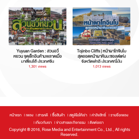
Yuyuan Garden : สวนอวี้
Tojinbo Cliffs | หน้าผาโทจินโบ
หยวน จุดเช็กอินห้ามพลาดเมื่อ
สุดยอดหน้าผาหินบะซอลต์แห่ง
มาเซี่ยงไฮ้ ประเทศจีน
จังหวัดฟุกุอิ ประเทศญี่ปุ่น
1,301 views
1,013 views
หน้าแรก
เพลง
สารคดี
ซื้อสินค้า
สตูดิโอให้เช่า
ค่าลิขสิทธิ์
รายชื่อเพลง
เกี่ยวกับเรา
ข่าวสารและกิจกรรม
ติดต่อเรา
Copyright ® 2016, Rose Media and Entertainment Co., Ltd., All rights
Reserved.